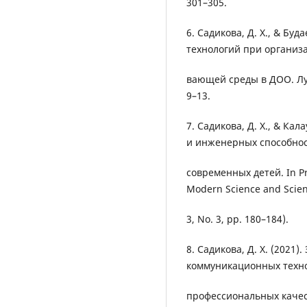
301–305.
6. Садикова, Д. Х., & Буд
технологий при организ
вающей среды в ДОО. Лу
9–13.
7. Садикова, Д. Х., & Кал
и инженерных способнос
современных детей. In Pr
Modern Science and Scienti
3, No. 3, pp. 180–184).
8. Садикова, Д. Х. (2021
коммуникационных техно
профессиональных качест