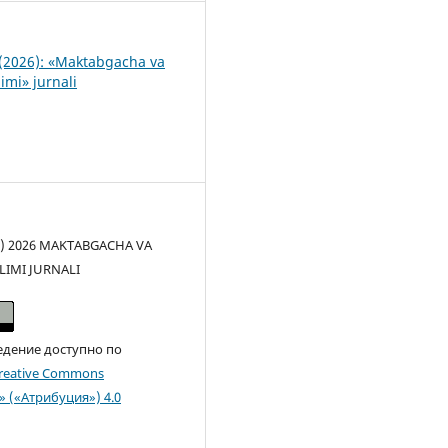
(2026): «Maktabgacha va
imi» jurnali
(c) 2026 MAKTABGACHA VA
LIMI JURNALI
едение доступно по
reative Commons
n» («Атрибуция») 4.0