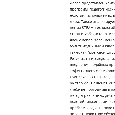
Далее представлен крит
программ, педагогически
нологий, используемых 
мира. Также анализируе
нения STEAM-технологий
стран и Узбекистана. Ис
лись с использованием 
мультимедийных и класс
таких как “мозговой шту
Результаты исследовани
внедрения подобных про
эффективного формирова
комплексных навыков, н
быстро меняющемся мир
учебные программы в ра
методы различных дисцип
нологий, инженерии, ис
проблем и задач. Такие 
чивают целостное обуче