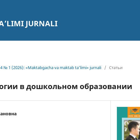
’LIMI JURNALI
4 № 1 (2026): «Maktabgacha va maktab ta’limi» jurnali
/
Статьи
огии в дошкольном образовании
сановна