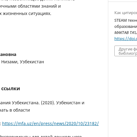
ичными областями знаний и
Как цитиро
х жизненных ситуациях.
STEAM тех
образовании
MAKTAB TA’L
https://doi
Другие 
библиогр
сановна
 Низами, Узбекистан
 ссылки
ания Узбекистана. (2020). Узбекистан и
ать в области
:
https://mfa.uz/en/press/news/2020/10/23182/
). Эксперименты для детей дошкольного