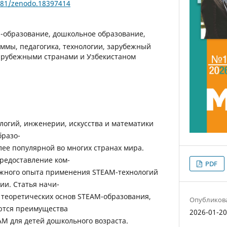
5281/zenodo.18397414
-образование, дошкольное образование,
ммы, педагогика, технологии, зарубежный
арубежными странами и Узбекистаном
логий, инженерии, искусства и математики
бразо-
лее популярной во многих странах мира.
предоставление ком-
PDF
ежного опыта применения STEAM-технологий
ии. Статья начи-
а теоретических основ STEAM-образования,
Опубликов
ются преимущества
2026-01-2
AM для детей дошкольного возраста.