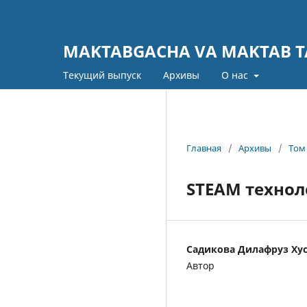
MAKTABGACHA VA MAKTAB TA
Текущий выпуск
Архивы
О нас
Главная
/
Архивы
/
Том 
STEAM технол
Садикова Дилафруз Ху
Автор