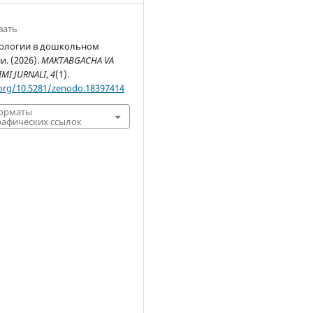
вать
нологии в дошкольном
. (2026).
MAKTABGACHA VA
IMI JURNALI
,
4
(1).
.org/10.5281/zenodo.18397414
форматы
афических ссылок