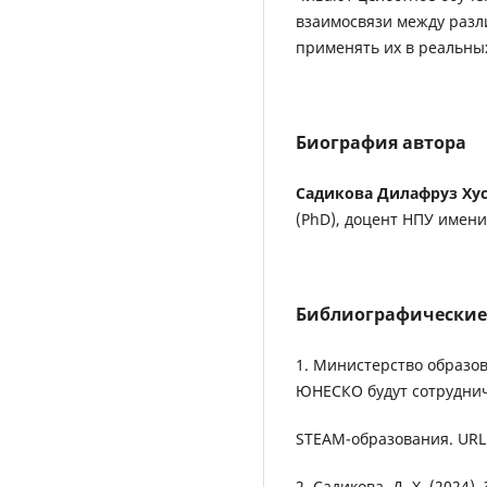
взаимосвязи между разл
применять их в реальны
Биография автора
Садикова Дилафруз Ху
(PhD), доцент НПУ имени
Библиографические
1. Министерство образов
ЮНЕСКО будут сотруднич
STEAM-образования. URL
2. Садикова, Д. Х. (2024