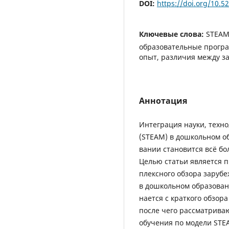
DOI:
https://doi.org/10.
Ключевые слова:
STEAM
образовательные програ
опыт, различия между з
Аннотация
Интеграция науки, техно
(STEAM) в дошкольном о
вании становится всё бо
Целью статьи является 
плексного обзора заруб
в дошкольном образован
нается с краткого обзор
после чего рассматрива
обучения по модели STE