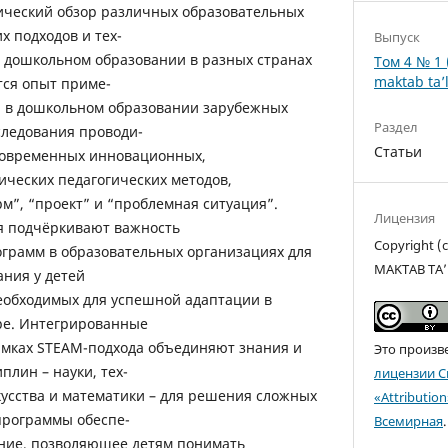
ический обзор различных образовательных
х подходов и тех-
Выпуск
в дошкольном образовании в разных странах
Том 4 № 1 
maktab ta’l
тся опыт приме-
 в дошкольном образовании зарубежных
Раздел
следования проводи-
Статьи
современных инновационных,
ических педагогических методов,
рм”, “проект” и “проблемная ситуация”.
Лицензия
я подчёркивают важность
Copyright 
грамм в образовательных организациях для
MAKTAB TA’
ния у детей
еобходимых для успешной адаптации в
е. Интегрированные
мках STEAM-подхода объединяют знания и
Это произв
лин – науки, тех-
лицензии C
кусства и математики – для решения сложных
«Attributio
программы обеспе-
Всемирная
.
ние, позволяющее детям понимать