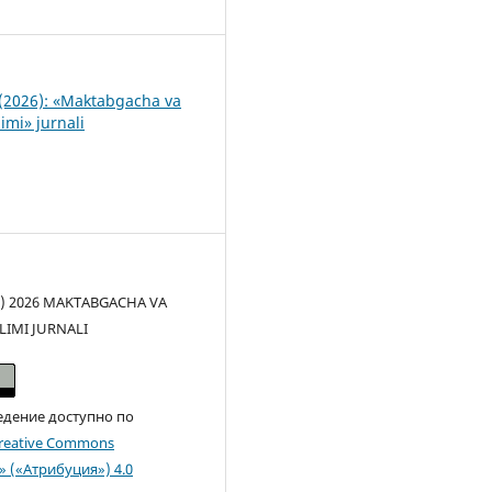
0
(2026): «Maktabgacha va
imi» jurnali
(c) 2026 MAKTABGACHA VA
LIMI JURNALI
едение доступно по
reative Commons
n» («Атрибуция») 4.0