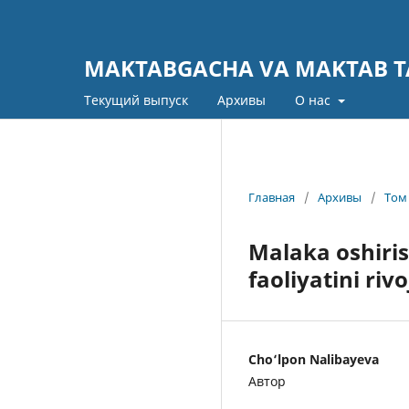
MAKTABGACHA VA MAKTAB TA
Текущий выпуск
Архивы
О нас
Главная
/
Архивы
/
Том 
Malaka oshiris
faoliyatini riv
Cho‘lpon Nalibayeva
Автор