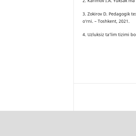
2. Karimov I.A. Yuksak ma
3. Zokirov D. Pedagogik te
o‘rni. – Toshkent, 2021.
4. Uzluksiz ta’lim tizimi b