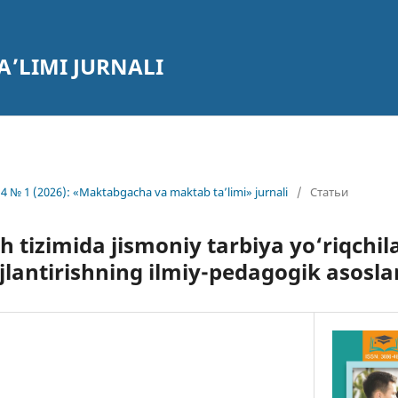
’LIMI JURNALI
4 № 1 (2026): «Maktabgacha va maktab ta’limi» jurnali
/
Статьи
h tizimida jismoniy tarbiya yo‘riqchil
ojlantirishning ilmiy-pedagogik asosla