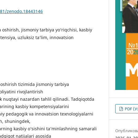
5281/zenodo.18443146
 oshirish, jismoniy tarbiya yo‘riqchisi, kasbiy
ensiya, uzluksiz ta’lim, innovatsion
hirish tizimida jismoniy tarbiya
liyatini rivojlantirish
k nuqtayi nazardan tahlil qilinadi. Tadqiqotda
larining kasbiy kompetensiyalarini
PDF (У
viy pedagogik va innovatsion texnologiyalarni
ish, shuningdek,
larning kasbiy o‘sishini ta’minlashning samarali
Опубликов
Tadqiqot natijalari asosida