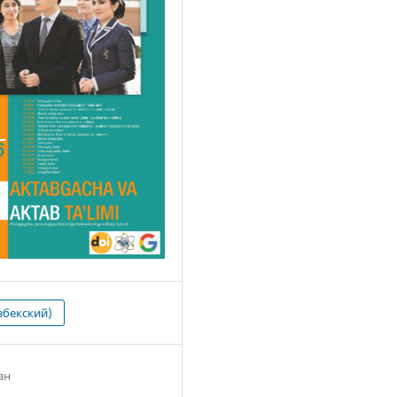
збекский)
ан