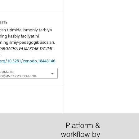
вать
ish tizimida jismoniy tarbiya
ning kasbiy faoliyatini
shning ilmiy-pedagogik asoslari.
ABGACHA VA MAKTAB TA’LIMI
).
.org/10.5281/zenodo.18443146
форматы
афических ссылок