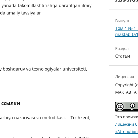
2026-01-2
 yanada takomillashtirishga qaratilgan ilmiy
a amaliy tavsiyalar
Выпуск
Том 4 № 1 
maktab ta’l
Раздел
Статьи
 boshqaruv va texnologiyalar universiteti,
Лицензия
Copyright 
MAKTAB TA’
 ссылки
Это произв
tarbiya nazariyasi va metodikasi. – Toshkent,
лицензии C
«Attributio