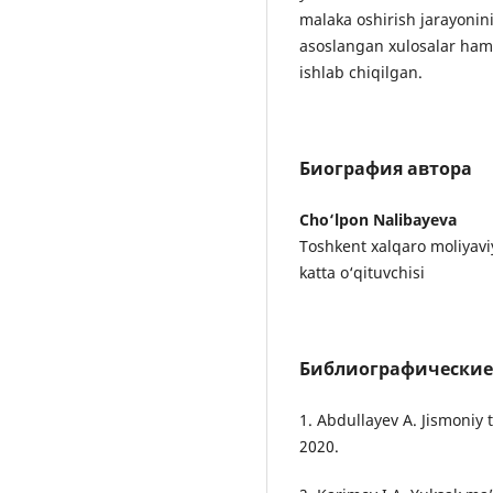
malaka oshirish jarayonini
asoslangan xulosalar hamd
ishlab chiqilgan.
Биография автора
Cho‘lpon Nalibayeva
Toshkent xalqaro moliyaviy
katta o‘qituvchisi
Библиографические
1. Abdullayev A. Jismoniy 
2020.