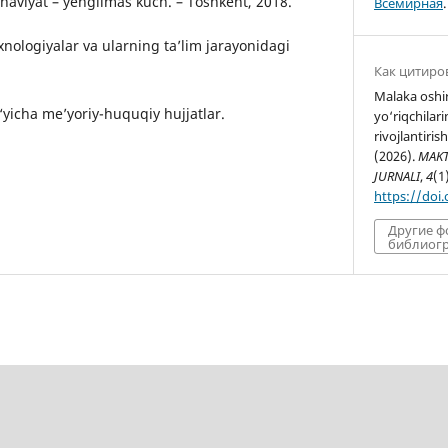
’naviyat – yengilmas kuch. – Toshkent, 2018.
Всемирная
.
xnologiyalar va ularning ta’lim jarayonidagi
Как цитиро
Malaka oshir
o‘yicha me’yoriy-huquqiy hujjatlar.
yo‘riqchilari
rivojlantiri
(2026).
MAKT
JURNALI
,
4
(1
https://doi
Другие 
библиогр