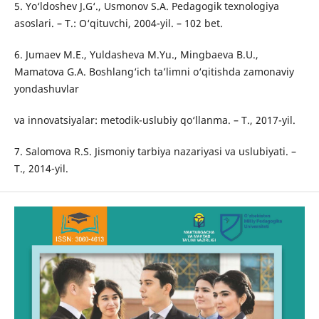
5. Yo‘ldoshev J.G‘., Usmonov S.A. Pedagogik texnologiya
asoslari. – T.: O‘qituvchi, 2004-yil. – 102 bet.
6. Jumaev M.E., Yuldasheva M.Yu., Mingbaeva B.U.,
Mamatova G.A. Boshlang‘ich ta’limni o‘qitishda zamonaviy
yondashuvlar
va innovatsiyalar: metodik-uslubiy qo‘llanma. – T., 2017-yil.
7. Salomova R.S. Jismoniy tarbiya nazariyasi va uslubiyati. –
T., 2014-yil.