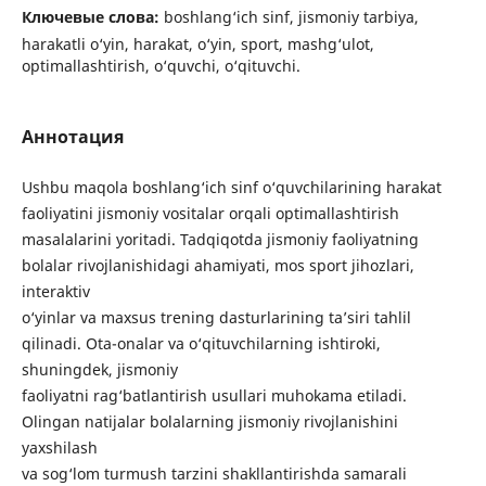
Ключевые слова:
boshlang‘ich sinf, jismoniy tarbiya,
harakatli o‘yin, harakat, o‘yin, sport, mashg‘ulot,
optimallashtirish, o‘quvchi, o‘qituvchi.
Аннотация
Ushbu maqola boshlang‘ich sinf o‘quvchilarining harakat
faoliyatini jismoniy vositalar orqali optimallashtirish
masalalarini yoritadi. Tadqiqotda jismoniy faoliyatning
bolalar rivojlanishidagi ahamiyati, mos sport jihozlari,
interaktiv
o‘yinlar va maxsus trening dasturlarining ta’siri tahlil
qilinadi. Ota-onalar va o‘qituvchilarning ishtiroki,
shuningdek, jismoniy
faoliyatni rag‘batlantirish usullari muhokama etiladi.
Olingan natijalar bolalarning jismoniy rivojlanishini
yaxshilash
va sog‘lom turmush tarzini shakllantirishda samarali