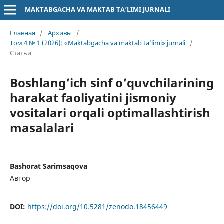
MAKTABGACHA VA MAKTAB TA’LIMI JURNALI
Главная
/
Архивы
/
Том 4 № 1 (2026): «Maktabgacha va maktab ta’limi» jurnali
/
Статьи
Boshlang‘ich sinf o‘quvchilarining
harakat faoliyatini jismoniy
vositalari orqali optimallashtirish
masalalari
Bashorat Sarimsaqova
Автор
DOI:
https://doi.org/10.5281/zenodo.18456449