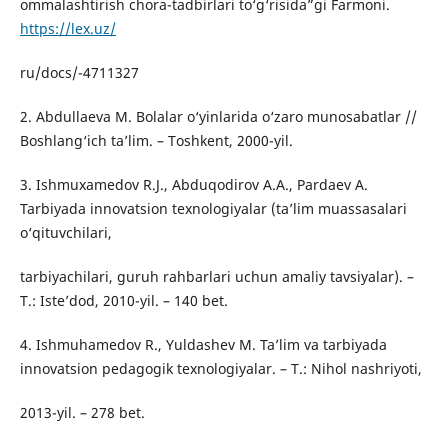
ommalashtirish chora-tadbirlari to‘g‘risida”gi Farmoni.
https://lex.uz/
ru/docs/-4711327
2. Abdullaeva M. Bolalar o‘yinlarida o‘zaro munosabatlar //
Boshlang‘ich ta’lim. – Toshkent, 2000-yil.
3. Ishmuxamedov R.J., Abduqodirov A.A., Pardaev A.
Tarbiyada innovatsion texnologiyalar (ta’lim muassasalari
o‘qituvchilari,
tarbiyachilari, guruh rahbarlari uchun amaliy tavsiyalar). –
T.: Iste’dod, 2010-yil. – 140 bet.
4. Ishmuhamedov R., Yuldashev M. Ta’lim va tarbiyada
innovatsion pedagogik texnologiyalar. – T.: Nihol nashriyoti,
2013-yil. – 278 bet.