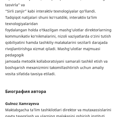
tasvirla” va
“Sirli zanjir” kabi interaktiv texnologiyalar qo‘llandi.
Tadqiqot natijalari shuni ko‘rsatdiki, interaktiv ta’lim
texnologiyalaridan
foydalangan holda o‘tkazilgan mashg‘ulotlar direktorlarning
kommunikativ ko‘nikmalarini, nizoli vaziyatlarda o‘zini tutish
qobiliyatini hamda tashkiliy malakalarini sezilarli darajada
rivojlantirishga xizmat qiladi. Mashg‘ulotlar majmuasi
pedagogik
jamoada metodik kollaboratsiyani samarali tashkil etish va
boshqarish mexanizmini takomillashtirish uchun amaliy
vosita sifatida tavsiya etiladi.
Биография автора
Gulnoz Xamrayeva
Maktabgacha ta’lim tashkilotlari direktor va mutaxassislarini
qayta tayyorlash va ularning malakasini oshirish instituti