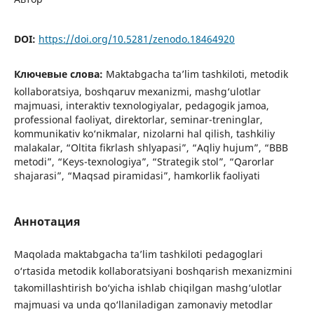
DOI:
https://doi.org/10.5281/zenodo.18464920
Ключевые слова:
Maktabgacha ta’lim tashkiloti, metodik
kollaboratsiya, boshqaruv mexanizmi, mashg‘ulotlar
majmuasi, interaktiv texnologiyalar, pedagogik jamoa,
professional faoliyat, direktorlar, seminar-treninglar,
kommunikativ ko‘nikmalar, nizolarni hal qilish, tashkiliy
malakalar, “Oltita fikrlash shlyapasi”, “Aqliy hujum”, “BBB
metodi”, “Keys-texnologiya”, “Strategik stol”, “Qarorlar
shajarasi”, “Maqsad piramidasi”, hamkorlik faoliyati
Аннотация
Maqolada maktabgacha ta’lim tashkiloti pedagoglari
o‘rtasida metodik kollaboratsiyani boshqarish mexanizmini
takomillashtirish bo‘yicha ishlab chiqilgan mashg‘ulotlar
majmuasi va unda qo‘llaniladigan zamonaviy metodlar