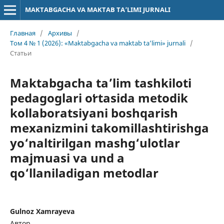
MAKTABGACHA VA MAKTAB TA’LIMI JURNALI
Главная
/
Архивы
/
Том 4 № 1 (2026): «Maktabgacha va maktab ta’limi» jurnali
/
Статьи
Maktabgacha taʼlim tashkiloti
pedagoglari oʻrtasida metodik
kollaboratsiyani boshqarish
mexanizmini takomillashtirishga
yo‘naltirilgan mashg‘ulotlar
majmuasi va und a
qo‘llaniladigan metodlar
Gulnoz Xamrayeva
Автор