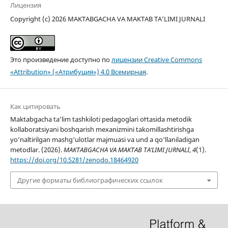
Лицензия
Copyright (c) 2026 MAKTABGACHA VA MAKTAB TA’LIMI JURNALI
Это произведение доступно по
лицензии Creative Commons
«Attribution» («Атрибуция») 4.0 Всемирная
.
Как цитировать
Maktabgacha taʼlim tashkiloti pedagoglari oʻrtasida metodik
kollaboratsiyani boshqarish mexanizmini takomillashtirishga
yo‘naltirilgan mashg‘ulotlar majmuasi va und a qo‘llaniladigan
metodlar. (2026).
MAKTABGACHA VA MAKTAB TA’LIMI JURNALI
,
4
(1).
https://doi.org/10.5281/zenodo.18464920
Другие форматы библиографических ссылок