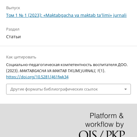
Выпуск
Том 1 № 1 (2023): «Maktabgacha va maktab ta’limi» jurnali
Раздел
Статьи
Как цитировать
Социально-педагогическая компетентность воспитателя ДОО.
(2023).
MAKTABGACHA VA MAKTAB TA’LIMI JURNALI
,
1
(1).
https://doi.org/10.5281/461fwk34
Другие форматы библиографических ссылок