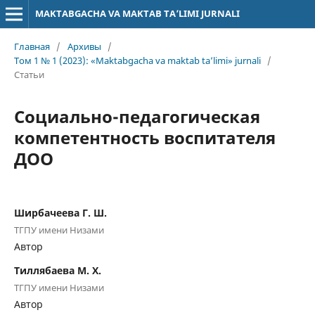
MAKTABGACHA VA MAKTAB TA’LIMI JURNALI
Главная
/
Архивы
/
Том 1 № 1 (2023): «Maktabgacha va maktab ta’limi» jurnali
/
Статьи
Социально-педагогическая
компетентность воспитателя
ДОО
Ширбачеева Г. Ш.
ТГПУ имени Низами
Автор
Тиллябаева М. Х.
ТГПУ имени Низами
Автор