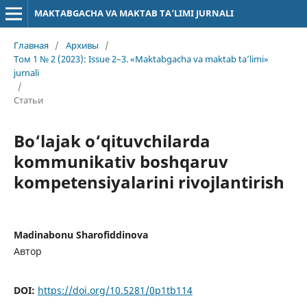
MAKTABGACHA VA MAKTAB TA’LIMI JURNALI
Главная
/
Архивы
/
Том 1 № 2 (2023): Issue 2–3. «Maktabgacha va maktab ta’limi»
jurnali
/
Статьи
Bo‘lajak o‘qituvchilarda
kommunikativ boshqaruv
kompetensiyalarini rivojlantirish
Madinabonu Sharofiddinova
Автор
DOI:
https://doi.org/10.5281/0p1tb114