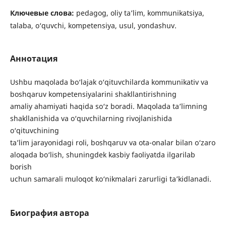
Ключевые слова:
pedagog, oliy ta’lim, kommunikatsiya,
talaba, o‘quvchi, kompetensiya, usul, yondashuv.
Аннотация
Ushbu maqolada bo‘lajak o‘qituvchilarda kommunikativ va
boshqaruv kompetensiyalarini shakllantirishning
amaliy ahamiyati haqida so‘z boradi. Maqolada ta’limning
shakllanishida va o‘quvchilarning rivojlanishida
o‘qituvchining
ta’lim jarayonidagi roli, boshqaruv va ota-onalar bilan o‘zaro
aloqada bo‘lish, shuningdek kasbiy faoliyatda ilgarilab
borish
uchun samarali muloqot ko‘nikmalari zarurligi ta’kidlanadi.
Биография автора