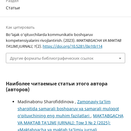
Раздел
Статьи
Как цитировать
Bo‘lajak o‘qituvchilarda kommunikativ boshqaruv
kompetensiyalarini rivojlantirish. (2023).
MAKTABGACHA VA MAKTAB
TA’LIMI JURNALI
,
1
(2).
https://doi.org/10.5281/0p1tb114
Другие форматы библиографических ссылок
Наиболее читаемые статьи этого автора
(авторов)
Madinabonu Sharofiddinova ,
Zamonaviy ta’lim
sharoitida samarali boshqaruv va samarali muloqot
o‘qituvchining eng muhim fazilatlari
,
MAKTABGACHA
VA MAKTAB TA’LIMI JURNALI: Том 3 № 2 (2025):
«Maktabgacha va maktab ta’limi» jurnali