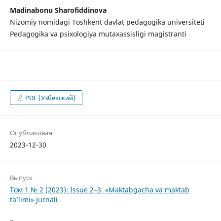
Madinabonu Sharofiddinova
Nizomiy nomidagi Toshkent davlat pedagogika universiteti
Pedagogika va psixologiya mutaxassisligi magistranti
PDF (Узбекский)
Опубликован
2023-12-30
Выпуск
Том 1 № 2 (2023): Issue 2–3. «Maktabgacha va maktab
ta’limi» jurnali