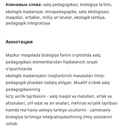
Ключевые слова:
xalq pedagogikasi, biologiya ta’limi,
ekologik madaniyat, etnopedagogika, xalq ekologiyasi,
maqollar, ertaklar, milliy an’analar, ekologik tarbiya,
pedagogik integratsiya
Аннотация
Mazkur maqolada biologiya fanini o‘qitishda xalq
pedagogikasi elementlaridan foydalanish orqali
o‘quvchilarda
ekologik madaniyatni rivojlantirish masalalari ilmiy-
pedagogik jihatdan tadqiq etilgan. Muallif o‘zbek xalq
pedagogikasining
ko‘p asrlik tajribasini - xalq maqol va matallari, ertak va
afsonalari, urf-odat va an’analari, mehnat-xo‘jalik tajribasi
hamda ma’naviy-axloqiy tarbiya usullarini - zamonaviy
biologiya ta’limiga integratsiyalashning ilmiy asoslarini
ishlab