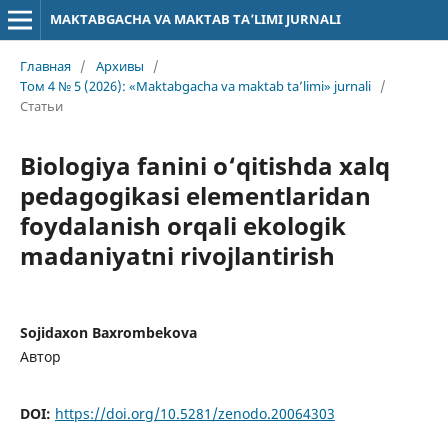
MAKTABGACHA VA MAKTAB TA’LIMI JURNALI
Главная
/
Архивы
/
Том 4 № 5 (2026): «Maktabgacha va maktab ta’limi» jurnali
/
Статьи
Biologiya fanini o‘qitishda xalq
pedagogikasi elementlaridan
foydalanish orqali ekologik
madaniyatni rivojlantirish
Sojidaxon Baxrombekova
Автор
DOI:
https://doi.org/10.5281/zenodo.20064303