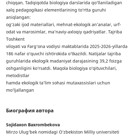
chiqqan. Tadqiqotda biologiya darslarida qo‘llaniladigan
xalq pedagogikasi elementlarining to‘rtta guruhi
aniqlangan:
og‘zaki ijod materiallari, mehnat-ekologik an’analar, urf-
odat va marosimlar, ma’naviy-axloqiy qadriyatlar. Tajriba
Toshkent
viloyati va Farg‘ona vodiysi maktablarida 2025-2026-yillarda
186 nafar o‘quvchi ishtirokida o‘tkazildi. Natijalar tajriba
guruhlarida ekologik madaniyat darajasining 39,2 foizga
oshganligini ko‘rsatdi. Maqola biologiya o‘qituvchilari,
metodistlar
hamda ekologik ta’lim sohasi mutaxassislari uchun
mo‘ljallangan
Биография автора
Sojidaxon Baxrombekova
Mirzo Ulug‘bek nomidagi O‘zbekiston Milliy universiteti