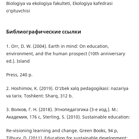
Biologiya va ekologiya fakulteti, Ekologiya kafedrasi
o‘qituvchisi
Библиографические ссылки
1. Orr, D. W. (2004). Earth in mind: On education,
environment, and the human prospect (10th anniversary
ed.). Island
Press, 240 p.
2. Hoshimov, K. (2019). O‘zbek xalq pedagogikasi: nazariya
va tarix. Toshkent: Sharq, 312 b.
3. Волков, Г. Н. (2018). Этнопедагогика (3-е изд.). М.:
Академия, 176 с, Sterling, S. (2010). Sustainable education:
Re-visioning learning and change. Green Books, 94 p,
Tilbury, D. (2011). Education for sustainable development: