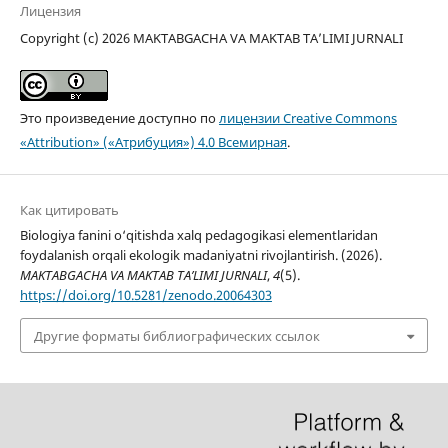
Лицензия
Copyright (c) 2026 MAKTABGACHA VA MAKTAB TA’LIMI JURNALI
Это произведение доступно по
лицензии Creative Commons
«Attribution» («Атрибуция») 4.0 Всемирная
.
Как цитировать
Biologiya fanini o‘qitishda xalq pedagogikasi elementlaridan
foydalanish orqali ekologik madaniyatni rivojlantirish. (2026).
MAKTABGACHA VA MAKTAB TA’LIMI JURNALI
,
4
(5).
https://doi.org/10.5281/zenodo.20064303
Другие форматы библиографических ссылок