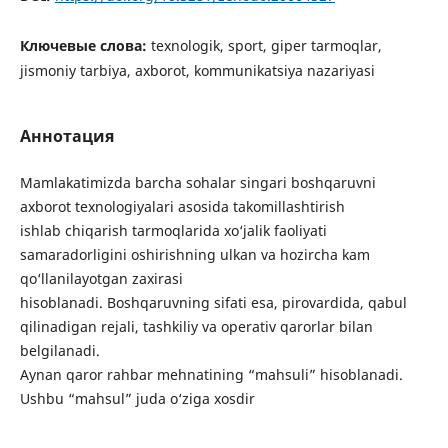
Ключевые слова:
texnologik, sport, giper tarmoqlar,
jismoniy tarbiya, axborot, kommunikatsiya nazariyasi
Аннотация
Mamlakatimizda barcha sohalar singari boshqaruvni
axborot texnologiyalari asosida takomillashtirish
ishlab chiqarish tarmoqlarida xo‘jalik faoliyati
samaradorligini oshirishning ulkan va hozircha kam
qo‘llanilayotgan zaxirasi
hisoblanadi. Boshqaruvning sifati esa, pirovardida, qabul
qilinadigan rejali, tashkiliy va operativ qarorlar bilan
belgilanadi.
Aynan qaror rahbar mehnatining “mahsuli” hisoblanadi.
Ushbu “mahsul” juda o‘ziga xosdir