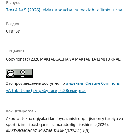
Выпуск
Том 4 № 5 (2026): «Maktabgacha va maktab ta’limi» jurnali
Раздел
Статьи
Лицензия
Copyright (c) 2026 MAKTABGACHA VA MAKTAB TA’LIMI JURNALI
Это произведение доступно по
лицензии Creative Commons
«Attribution» («Атрибуция») 4.0 Всемирная
.
Как цитировать
Axborot texnologiyalaridan foydalanish orqali jismoniy tarbiya va
sport tizimini boshqarish samaradorligini oshirish. (2026).
MAKTABGACHA VA MAKTAB TA’LIMI JURNALI
,
4
(5).