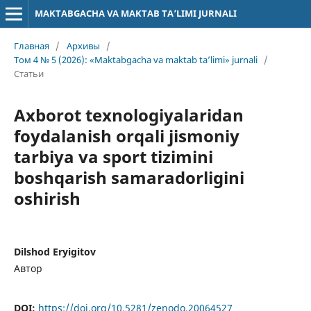
MAKTABGACHA VA MAKTAB TA’LIMI JURNALI
Главная
/
Архивы
/
Том 4 № 5 (2026): «Maktabgacha va maktab ta’limi» jurnali
/
Статьи
Axborot texnologiyalaridan
foydalanish orqali jismoniy
tarbiya va sport tizimini
boshqarish samaradorligini
oshirish
Dilshod Eryigitov
Автор
DOI:
https://doi.org/10.5281/zenodo.20064527