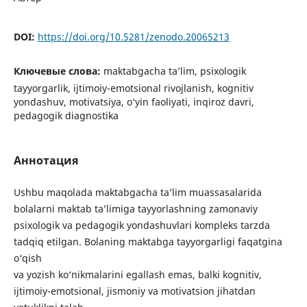
DOI:
https://doi.org/10.5281/zenodo.20065213
Ключевые слова:
maktabgacha ta’lim, psixologik
tayyorgarlik, ijtimoiy-emotsional rivojlanish, kognitiv
yondashuv, motivatsiya, o‘yin faoliyati, inqiroz davri,
pedagogik diagnostika
Аннотация
Ushbu maqolada maktabgacha ta’lim muassasalarida
bolalarni maktab ta’limiga tayyorlashning zamonaviy
psixologik va pedagogik yondashuvlari kompleks tarzda
tadqiq etilgan. Bolaning maktabga tayyorgarligi faqatgina
o‘qish
va yozish ko‘nikmalarini egallash emas, balki kognitiv,
ijtimoiy-emotsional, jismoniy va motivatsion jihatdan