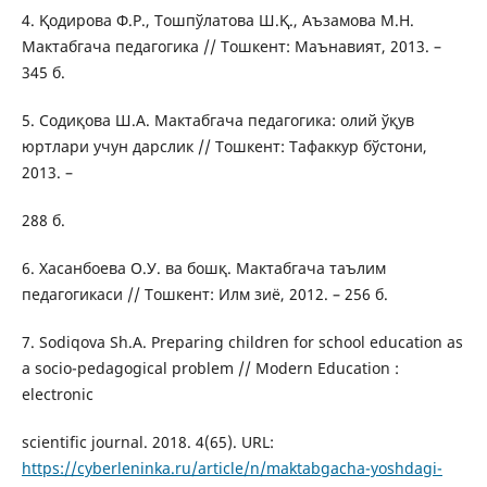
4. Қодирова Ф.Р., Тошпўлатова Ш.Қ., Аъзамова М.Н.
Мактабгача педагогика // Тошкент: Маънавият, 2013. –
345 б.
5. Содиқова Ш.А. Мактабгача педагогика: олий ўқув
юртлари учун дарслик // Тошкент: Тафаккур бўстони,
2013. –
288 б.
6. Хасанбоева О.У. ва бошқ. Мактабгача таълим
педагогикаси // Тошкент: Илм зиё, 2012. – 256 б.
7. Sodiqova Sh.A. Preparing children for school education as
a socio-pedagogical problem // Modern Education :
electronic
scientific journal. 2018. 4(65). URL:
https://cyberleninka.ru/article/n/maktabgacha-yoshdagi-