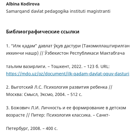
Albina Kodirova
Samarqand davlat pedagogika instituti magistranti
Библиографические ссылки
1. “Илк қадам” давлат ўқув дастури (Такомиллаштирилган
иккинчи нашр) // Ўзбекистон Республикаси Мактабгача
таълим вазирлиги. – Тошкент, 2022. – 123 б. URL:
https://mdo.uz/oz/document/ilk-qadam-davlat-oquv-dasturi
2. Выготский Л.С. Психология развития ребенка //
Москва: Смысл, Эксмо, 2004. – 512 с.
3. Божович Л.И. Личность и ее формирование в детском
возрасте // Питер: Психология классика. – Санкт-
Петербург, 2008. – 400 с.