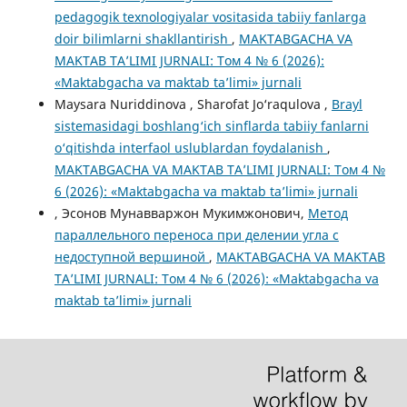
pedagogik texnologiyalar vositasida tabiiy fanlarga
doir bilimlarni shakllantirish
,
MAKTABGACHA VA
MAKTAB TA’LIMI JURNALI: Том 4 № 6 (2026):
«Maktabgacha va maktab ta’limi» jurnali
Maysara Nuriddinova , Sharofat Jo‘raqulova ,
Brayl
sistemasidagi boshlang‘ich sinflarda tabiiy fanlarni
o‘qitishda interfaol uslublardan foydalanish
,
MAKTABGACHA VA MAKTAB TA’LIMI JURNALI: Том 4 №
6 (2026): «Maktabgacha va maktab ta’limi» jurnali
, Эсонов Мунавваржон Мукимжонович,
Метод
параллельного переноса при делении угла с
недоступной вершиной
,
MAKTABGACHA VA MAKTAB
TA’LIMI JURNALI: Том 4 № 6 (2026): «Maktabgacha va
maktab ta’limi» jurnali