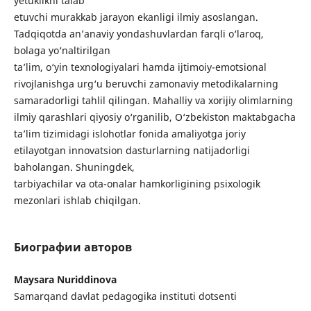
yetuklikni talab
etuvchi murakkab jarayon ekanligi ilmiy asoslangan.
Tadqiqotda an’anaviy yondashuvlardan farqli o‘laroq,
bolaga yo‘naltirilgan
ta’lim, o‘yin texnologiyalari hamda ijtimoiy-emotsional
rivojlanishga urg‘u beruvchi zamonaviy metodikalarning
samaradorligi tahlil qilingan. Mahalliy va xorijiy olimlarning
ilmiy qarashlari qiyosiy o‘rganilib, O‘zbekiston maktabgacha
ta’lim tizimidagi islohotlar fonida amaliyotga joriy
etilayotgan innovatsion dasturlarning natijadorligi
baholangan. Shuningdek,
tarbiyachilar va ota-onalar hamkorligining psixologik
mezonlari ishlab chiqilgan.
Биографии авторов
Maysara Nuriddinova
Samarqand davlat pedagogika instituti dotsenti