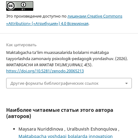
Это произведение доступно по
лицензии Creative Commons
«Attribution» («Атрибуция») 4.0 Всемирная
.
Как цитировать
Maktabgacha ta’lim muassasalarida bolalarni maktabga
tayyorlashda zamonaviy psixologik-pedagogik yondashuv. (2026).
MAKTABGACHA VA MAKTAB TA’LIMI JURNALI
,
4
(5).
https://doi.org/10.5281/zenodo.20065213
Другие форматы библиографических ссылок
Наиболее читаемые статьи этого автора
(авторов)
Maysara Nuriddinova , Uralbuvish Eshonqulova ,
Maktabgacha yoshdagi bolalarda innovatsion