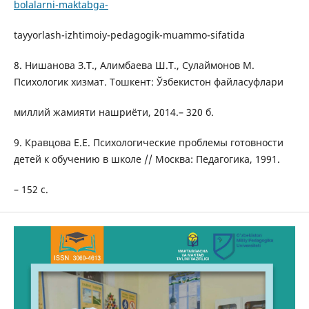
bolalarni-maktabga-
tayyorlash-izhtimoiy-pedagogik-muammo-sifatida
8. Нишанова З.Т., Алимбаева Ш.Т., Сулаймонов М.
Психологик хизмат. Тошкент: Ўзбекистон файласуфлари
миллий жамияти нашриёти, 2014.– 320 б.
9. Кравцова Е.Е. Психологические проблемы готовности
детей к обучению в школе // Москва: Педагогика, 1991.
– 152 с.