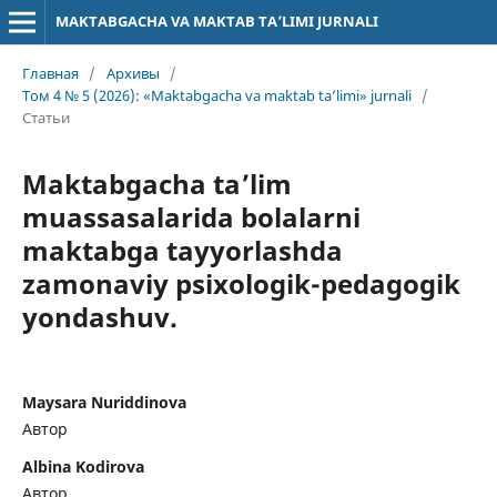
MAKTABGACHA VA MAKTAB TA’LIMI JURNALI
Главная
/
Архивы
/
Том 4 № 5 (2026): «Maktabgacha va maktab ta’limi» jurnali
/
Статьи
Maktabgacha ta’lim
muassasalarida bolalarni
maktabga tayyorlashda
zamonaviy psixologik-pedagogik
yondashuv.
Maysara Nuriddinova
Автор
Albina Kodirova
Автор