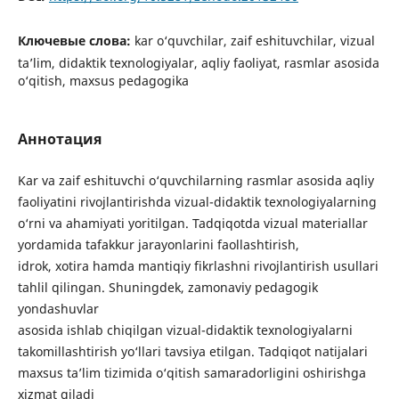
Ключевые слова:
kar o‘quvchilar, zaif eshituvchilar, vizual
ta’lim, didaktik texnologiyalar, aqliy faoliyat, rasmlar asosida
o‘qitish, maxsus pedagogika
Аннотация
Kar va zaif eshituvchi o‘quvchilarning rasmlar asosida aqliy
faoliyatini rivojlantirishda vizual-didaktik texnologiyalarning
o‘rni va ahamiyati yoritilgan. Tadqiqotda vizual materiallar
yordamida tafakkur jarayonlarini faollashtirish,
idrok, xotira hamda mantiqiy fikrlashni rivojlantirish usullari
tahlil qilingan. Shuningdek, zamonaviy pedagogik
yondashuvlar
asosida ishlab chiqilgan vizual-didaktik texnologiyalarni
takomillashtirish yo‘llari tavsiya etilgan. Tadqiqot natijalari
maxsus ta’lim tizimida o‘qitish samaradorligini oshirishga
xizmat qiladi