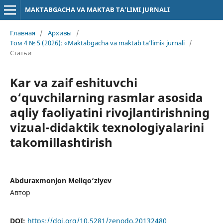
MAKTABGACHA VA MAKTAB TA’LIMI JURNALI
Главная
/
Архивы
/
Том 4 № 5 (2026): «Maktabgacha va maktab ta’limi» jurnali
/
Статьи
Kar va zaif eshituvchi
o‘quvchilarning rasmlar asosida
aqliy faoliyatini rivojlantirishning
vizual-didaktik texnologiyalarini
takomillashtirish
Abduraxmonjon Meliqo‘ziyev
Автор
DOI:
https://doi.org/10.5281/zenodo.20132480