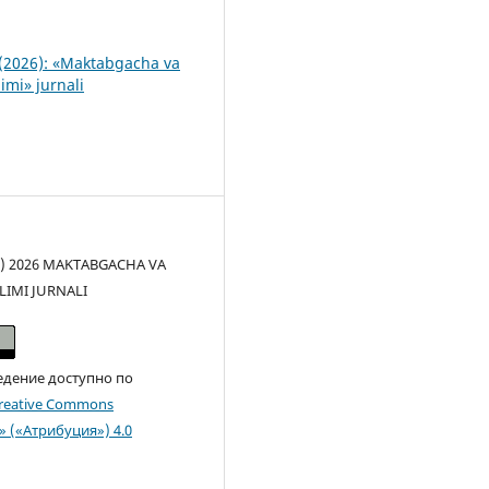
(2026): «Maktabgacha va
imi» jurnali
(c) 2026 MAKTABGACHA VA
LIMI JURNALI
едение доступно по
reative Commons
n» («Атрибуция») 4.0