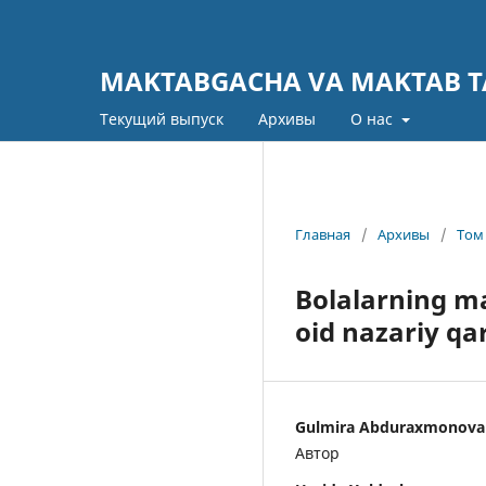
MAKTABGACHA VA MAKTAB TA
Текущий выпуск
Архивы
О нас
Главная
/
Архивы
/
Том 
Bolalarning m
oid nazariy qar
Gulmira Abduraxmonova
Автор