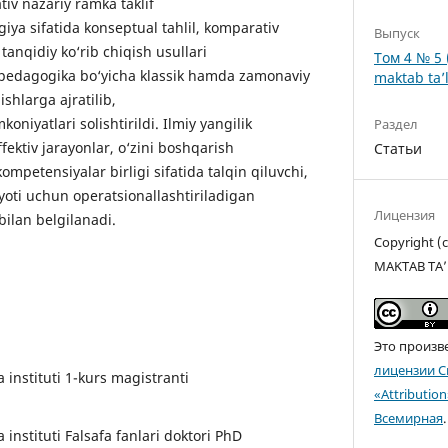
tiv nazariy ramka taklif
iya sifatida konseptual tahlil, komparativ
Выпуск
anqidiy ko‘rib chiqish usullari
Том 4 № 5 
va pedagogika bo‘yicha klassik hamda zamonaviy
maktab ta’l
ishlarga ajratilib,
oniyatlari solishtirildi. Ilmiy yangilik
Раздел
fektiv jarayonlar, o‘zini boshqarish
Статьи
ompetensiyalar birligi sifatida talqin qiluvchi,
oti uchun operatsionallashtiriladigan
Лицензия
bilan belgilanadi.
Copyright 
MAKTAB TA’
Это произв
лицензии C
instituti 1-kurs magistranti
«Attributio
Всемирная
.
instituti Falsafa fanlari doktori PhD