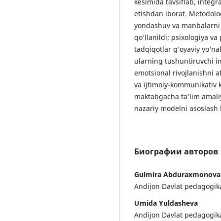
kesimida tavsiflab, integra
etishdan iborat. Metodolog
yondashuv va manbalarni t
qo‘llanildi; psixologiya 
tadqiqotlar g‘oyaviy yo‘nal
ularning tushuntiruvchi imk
emotsional rivojlanishni af
va ijtimoiy-kommunikativ k
maktabgacha ta’lim amaliy
nazariy modelni asoslash 
Биографии авторов
Gulmira Abduraxmonova
Andijon Davlat pedagogika 
Umida Yuldasheva
Andijon Davlat pedagogika 