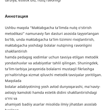
tarbiya, estetik did, nutq ravonligi
Аннотация
Ushbu maqola “Maktabgacha ta’limda nutq o‘stirish
metodikasi” namunaviy fan dasturi asosida tayyorlangan
bo‘lib, unda maktabgacha ta’lim tizimini rivojlantirish,
maktabgacha yoshdagi bolalar nutqining ravonligini
shakllantirish
hamda pedagog xodimlar uchun tavsiya etilgan metodik
yondashuvlar va adabiyotlar tahlil qilingan. Shuningdek,
ta’lim-tarbiya jarayonida bolalarni mustaqil fikrlashga
yo‘naltirishga xizmat qiluvchi metodik tavsiyalar yoritilgan.
Maqolada
bolalar adabiyotining yosh avlod dunyoqarashi, ma’naviy-
axloqiy kamoloti hamda estetik didini shakllantirishdagi
o‘rni va
ahamiyati badiiy asarlar misolida ilmiy jihatdan asoslab