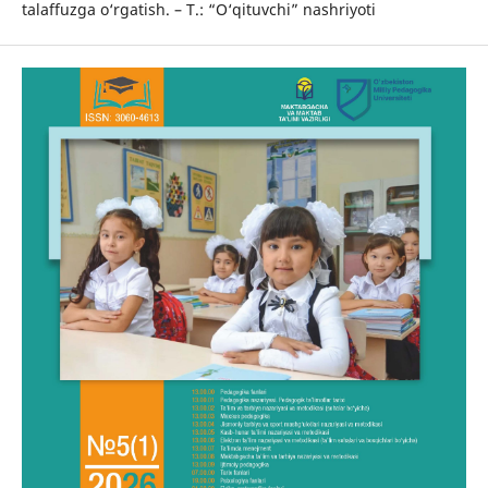
talaffuzga o‘rgatish. – T.: “O‘qituvchi” nashriyoti