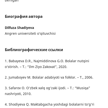
berilgan
Биография автора
Dilfuza Shadiyeva
Angren universiteti o‘qituvchisi
Библиографические ссылки
1. Babayeva D.R., Najmiddinova G.O. Bolalar nutqini
o‘stirish. – T.: “Ilm Ziyo Zakovat”, 2020.
2. Jumaboyev M. Bolalar adabiyoti va folklor. – T., 2006.
3. Safarov O. O‘zbek xalq og‘zaki ijodi. – T.: “Musiqa”
nashriyoti, 2010.
4. Shodiyeva Q. Maktabgacha yoshdagi bolalarni to‘g‘ri