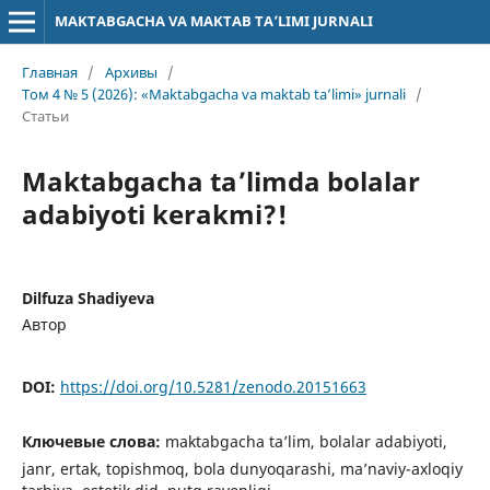
MAKTABGACHA VA MAKTAB TA’LIMI JURNALI
Главная
/
Архивы
/
Том 4 № 5 (2026): «Maktabgacha va maktab ta’limi» jurnali
/
Статьи
Maktabgacha ta’limda bolalar
adabiyoti kerakmi?!
Dilfuza Shadiyeva
Автор
DOI:
https://doi.org/10.5281/zenodo.20151663
Ключевые слова:
maktabgacha ta’lim, bolalar adabiyoti,
janr, ertak, topishmoq, bola dunyoqarashi, ma’naviy-axloqiy