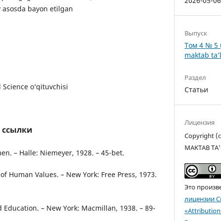
2026-05-0
y asosda bayon etilgan
Выпуск
Том 4 № 5 
maktab ta’l
Раздел
 Science o‘qituvchisi
Статьи
Лицензия
 ссылки
Copyright 
MAKTAB TA’
en. – Halle: Niemeyer, 1928. – 45-bet.
of Human Values. – New York: Free Press, 1973.
Это произв
лицензии C
d Education. – New York: Macmillan, 1938. – 89-
«Attributio