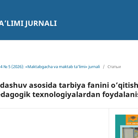
’LIMI JURNALI
4 № 5 (2026): «Maktabgacha va maktab ta’limi» jurnali
/
Статьи
dashuv asosida tarbiya fanini o‘qitis
edagogik texnologiyalardan foydalani