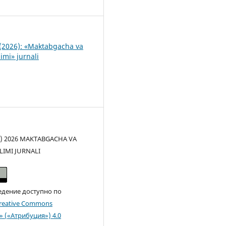
6
(2026): «Maktabgacha va
imi» jurnali
(c) 2026 MAKTABGACHA VA
LIMI JURNALI
едение доступно по
reative Commons
n» («Атрибуция») 4.0