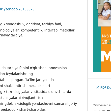
5281/zenodo.20153678
ogik yondashuv, qadriyat, tarbiya fani,
nologiyalar, kompetentlik, interfaol metodlar,
a’naviy tarbiya.
da tarbiya fanini o‘qitishda innovatsion
dan foydalanishning
 tahlil qilingan. Ta’lim jarayonida
rni shakllantirish mexanizmlari
PDF (У
k texnologiyalar vositasida o‘quvchilarda
tensiyalarni rivojlantirish
ningdek, aksiologik yondashuvni samarali joriy
Опубликов
 pedagogik shart-sharoitlar,