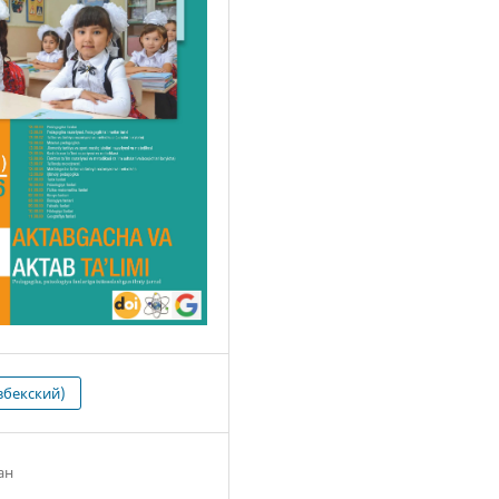
збекский)
ан