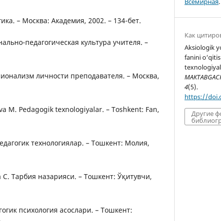
Всемирная
.
ика. – Москва: Академия, 2002. – 134-бет.
Как цитиро
нально-педагогическая культура учителя. –
Aksiologik 
fanini o‘qit
texnologiyal
сионализм личности преподавателя. – Москва,
MAKTABGACHA
4
(5).
https://doi
va M. Pedagogik texnologiyalar. – Toshkent: Fan,
Другие 
библиогр
педагогик технологиялар. – Тошкент: Молия,
 С. Тарбия назарияси. – Тошкент: Ўқитувчи,
гогик психология асослари. – Тошкент: