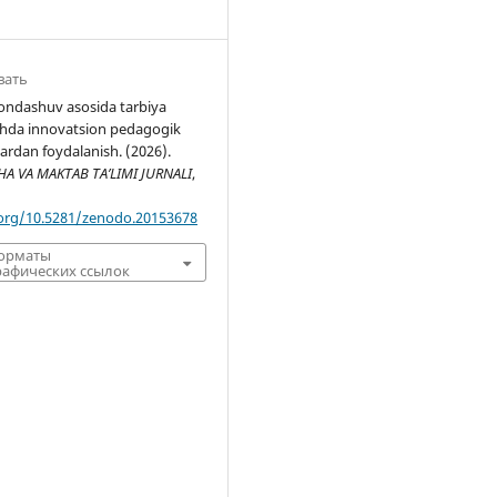
вать
yondashuv asosida tarbiya
ishda innovatsion pedagogik
ardan foydalanish. (2026).
 VA MAKTAB TA’LIMI JURNALI
,
.org/10.5281/zenodo.20153678
форматы
афических ссылок