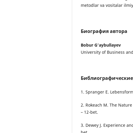
metodlar va vositalar ilmi
Биография автора
Bobur G‘aybullayev
University of Business and
Библиографические
1. Spranger E. Lebensform
2. Rokeach M. The Nature 
– 12-bet.
3. Dewey J. Experience an
bet.