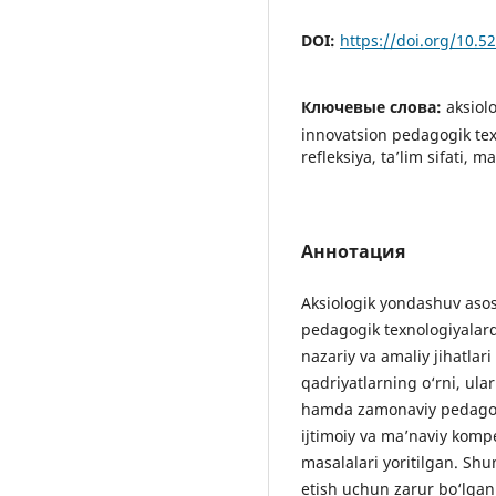
DOI:
https://doi.org/10.
Ключевые слова:
aksiol
innovatsion pedagogik tex
refleksiya, ta’lim sifati, m
Аннотация
Aksiologik yondashuv asosi
pedagogik texnologiyalar
nazariy va amaliy jihatlari
qadriyatlarning o‘rni, ula
hamda zamonaviy pedagogi
ijtimoiy va ma’naviy kompe
masalalari yoritilgan. Shu
etish uchun zarur bo‘lgan