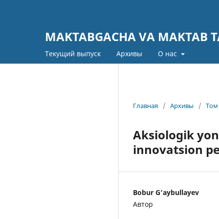
MAKTABGACHA VA MAKTAB TA
Текущий выпуск
Архивы
О нас
Главная
/
Архивы
/
Том 
Aksiologik yon
innovatsion p
Bobur G‘aybullayev
Автор