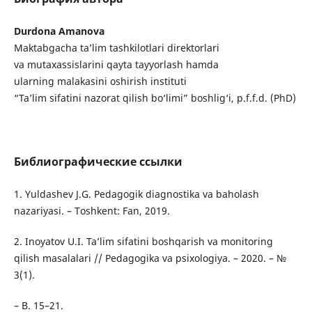
Durdona Amanova
Maktabgacha ta’lim tashkilotlari direktorlari
va mutaxassislarini qayta tayyorlash hamda
ularning malakasini oshirish instituti
“Ta’lim sifatini nazorat qilish bo‘limi” boshlig‘i, p.f.f.d. (PhD)
Библиографические ссылки
1. Yuldashev J.G. Pedagogik diagnostika va baholash
nazariyasi. – Toshkent: Fan, 2019.
2. Inoyatov U.I. Ta’lim sifatini boshqarish va monitoring
qilish masalalari // Pedagogika va psixologiya. – 2020. – №
3(1).
– B. 15–21.