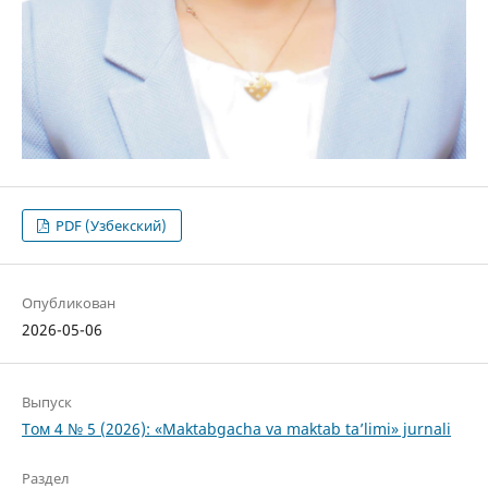
PDF (Узбекский)
Опубликован
2026-05-06
Выпуск
Том 4 № 5 (2026): «Maktabgacha va maktab ta’limi» jurnali
Раздел