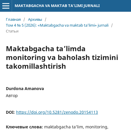
MAKTABGACHA VA MAKTAB TA’LIMI JURNALI
Главная
/
Архивы
/
Том 4 № 5 (2026): «Maktabgacha va maktab ta’limi» jurnali
/
Статьи
Maktabgacha ta’limda
monitoring va baholash tizimini
takomillashtirish
Durdona Amanova
Автор
DOI:
https://doi.org/10.5281/zenodo.20154113
Ключевые слова:
maktabgacha ta’lim, monitoring,