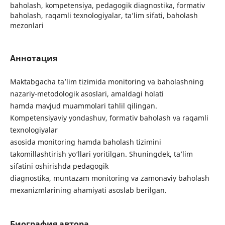
baholash, kompetensiya, pedagogik diagnostika, formativ
baholash, raqamli texnologiyalar, ta’lim sifati, baholash
mezonlari
Аннотация
Maktabgacha ta’lim tizimida monitoring va baholashning
nazariy-metodologik asoslari, amaldagi holati
hamda mavjud muammolari tahlil qilingan.
Kompetensiyaviy yondashuv, formativ baholash va raqamli
texnologiyalar
asosida monitoring hamda baholash tizimini
takomillashtirish yo‘llari yoritilgan. Shuningdek, ta’lim
sifatini oshirishda pedagogik
diagnostika, muntazam monitoring va zamonaviy baholash
mexanizmlarining ahamiyati asoslab berilgan.
Биография автора