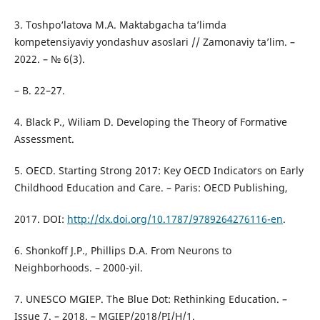
3. Toshpo‘latova M.A. Maktabgacha ta’limda
kompetensiyaviy yondashuv asoslari // Zamonaviy ta’lim. –
2022. – № 6(3).
– B. 22–27.
4. Black P., Wiliam D. Developing the Theory of Formative
Assessment.
5. OECD. Starting Strong 2017: Key OECD Indicators on Early
Childhood Education and Care. – Paris: OECD Publishing,
2017. DOI:
http://dx.doi.org/10.1787/9789264276116-en
.
6. Shonkoff J.P., Phillips D.A. From Neurons to
Neighborhoods. – 2000-yil.
7. UNESCO MGIEP. The Blue Dot: Rethinking Education. –
Issue 7. – 2018. – MGIEP/2018/PI/H/1.