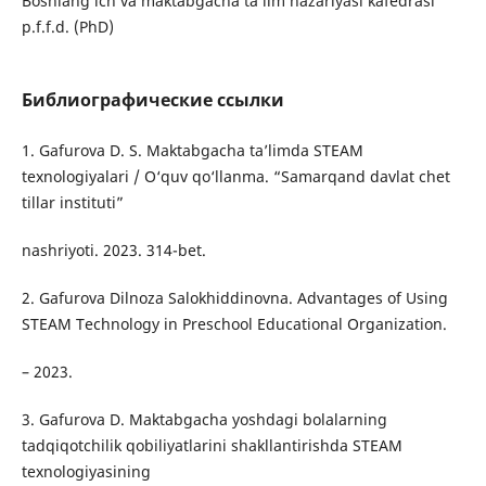
Boshlang‘ich va maktabgacha ta’lim nazariyasi kafedrasi
p.f.f.d. (PhD)
Библиографические ссылки
1. Gafurova D. S. Maktabgacha ta’limda STEAM
texnologiyalari / O‘quv qo‘llanma. “Samarqand davlat chet
tillar instituti”
nashriyoti. 2023. 314-bet.
2. Gafurova Dilnoza Salokhiddinovna. Advantages of Using
STEAM Technology in Preschool Educational Organization.
– 2023.
3. Gafurova D. Maktabgacha yoshdagi bolalarning
tadqiqotchilik qobiliyatlarini shakllantirishda STEAM
texnologiyasining