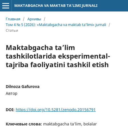
MAKTABGACHA VA MAKTAB TA’LIMI JURNALI
Главная
/
Архивы
/
Том 4 № 5 (2026): «Maktabgacha va maktab ta’limi» jurnali
/
Статьи
Maktabgacha ta’lim
tashkilotlarida eksperimental-
tajriba faoliyatini tashkil etish
Dilnoza Gafurova
Автор
DOI:
https://doi.org/10.5281/zenodo.20156791
Ключевые слова:
maktabgacha ta’lim, bolalar