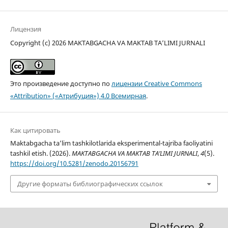
Лицензия
Copyright (c) 2026 MAKTABGACHA VA MAKTAB TA’LIMI JURNALI
Это произведение доступно по
лицензии Creative Commons
«Attribution» («Атрибуция») 4.0 Всемирная
.
Как цитировать
Maktabgacha ta’lim tashkilotlarida eksperimental-tajriba faoliyatini
tashkil etish. (2026).
MAKTABGACHA VA MAKTAB TA’LIMI JURNALI
,
4
(5).
https://doi.org/10.5281/zenodo.20156791
Другие форматы библиографических ссылок