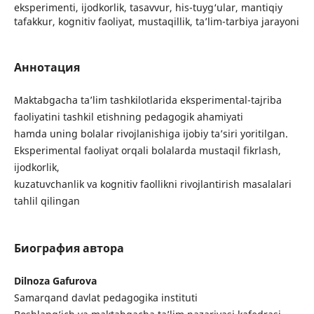
eksperimenti, ijodkorlik, tasavvur, his-tuyg‘ular, mantiqiy
tafakkur, kognitiv faoliyat, mustaqillik, ta’lim-tarbiya jarayoni
Аннотация
Maktabgacha ta’lim tashkilotlarida eksperimental-tajriba
faoliyatini tashkil etishning pedagogik ahamiyati
hamda uning bolalar rivojlanishiga ijobiy ta’siri yoritilgan.
Eksperimental faoliyat orqali bolalarda mustaqil fikrlash,
ijodkorlik,
kuzatuvchanlik va kognitiv faollikni rivojlantirish masalalari
tahlil qilingan
Биография автора
Dilnoza Gafurova
Samarqand davlat pedagogika instituti