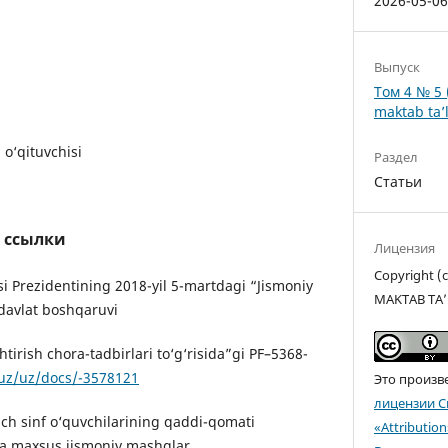
2026-05-0
Выпуск
Том 4 № 5 
maktab ta’l
 o‘qituvchisi
Раздел
Статьи
 ссылки
Лицензия
Copyright 
si Prezidentining 2018-yil 5-martdagi “Jismoniy
MAKTAB TA’
 davlat boshqaruvi
htirish chora-tadbirlari to‘g‘risida”gi PF–5368-
.uz/uz/docs/-3578121
Это произв
лицензии C
ich sinf o‘quvchilarining qaddi-qomati
«Attributio
hda maxsus jismoniy mashqlar