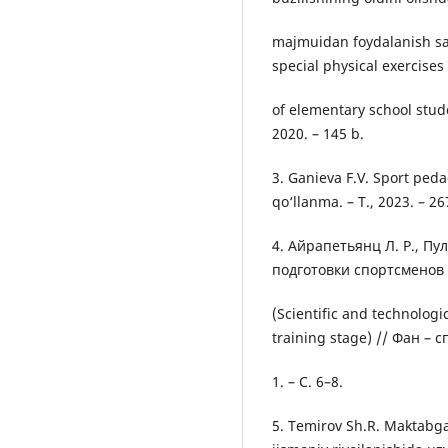
majmuidan foydalanish sam
special physical exercises
of elementary school studen
2020. – 145 b.
3. Ganieva F.V. Sport peda
qo‘llanma. – T., 2023. – 26
4. Айрапетьянц Л. Р., П
подготовки спортсменов 
(Scientific and technologi
training stage) // Фан – с
1. – С. 6–8.
5. Temirov Sh.R. Maktabga