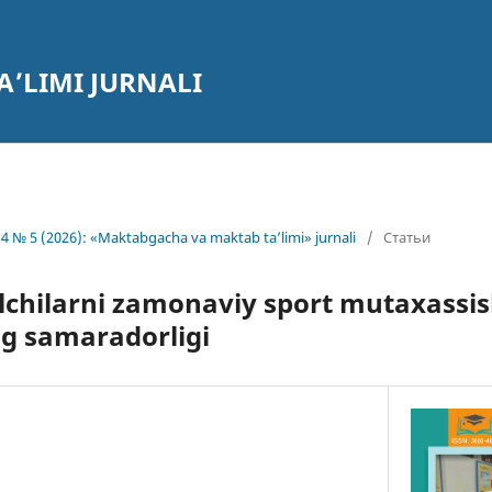
’LIMI JURNALI
4 № 5 (2026): «Maktabgacha va maktab ta’limi» jurnali
/
Статьи
chilarni zamonaviy sport mutaxassis
ng samaradorligi