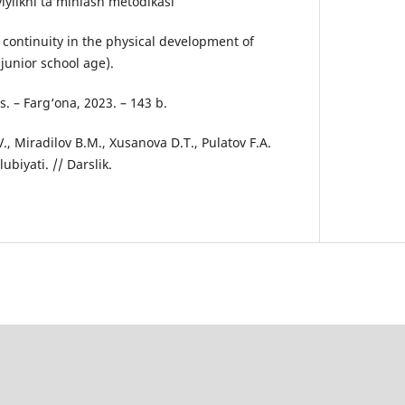
viylikni ta’minlash metodikasi
continuity in the physical development of
junior school age).
ss. – Farg‘ona, 2023. – 143 b.
V., Miradilov B.M., Xusanova D.T., Pulatov F.A.
ubiyati. // Darslik.