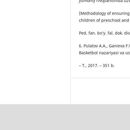
jismoniy rivojlanishida uz
(Methodology of ensuring 
children of preschool and 
Ped. fan. bo‘y. fal. dok. di
6. Pulatov A.A., Ganieva F.
Basketbol nazariyasi va usl
– T., 2017. – 351 b.