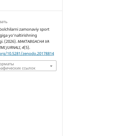
вать
bolchilarni zamonaviy sport
giga yo‘naltirishning
i. (2026).
MAKTABGACHA VA
IMI JURNALI
,
4
(5).
.org/10.5281/zenodo.20178814
форматы
афических ссылок