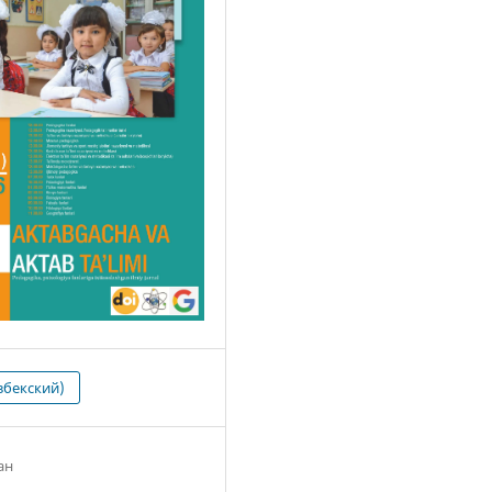
збекский)
ан