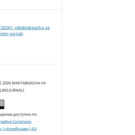
6
(2026): «Maktabgacha va
imi» jurnali
(c) 2026 MAKTABGACHA VA
LIMI JURNALI
едение доступно по
reative Commons
n» («Атрибуция») 4.0