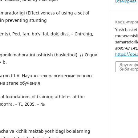
Всемирная
.
aradorligi (Effectiveness of using a set of
 in preventing stunting
Как цитиро
Yosh basket
ts). Ped. fan. bo‘y. fal. dok. diss. – Chirchiq,
mutaxassisli
samaradorlig
MAKTAB TA’L
https://doi
gogik mahoratini oshirish (basketbol). // O‘quv
7 b.
Другие 
библиогр
улатов Ш.А. Научно-технологические основы
на этапе обучения
cal foundations of training athletes at the
портга. – Т., 2005. – №
cha va kichik maktab yoshidagi bolalarning