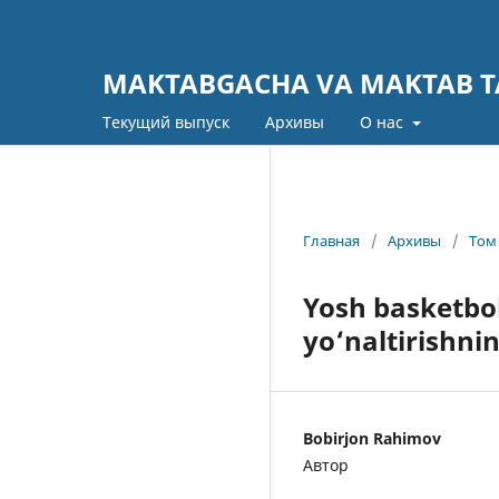
MAKTABGACHA VA MAKTAB TA
Текущий выпуск
Архивы
О нас
Главная
/
Архивы
/
Том 
Yosh basketbol
yo‘naltirishni
Bobirjon Rahimov
Автор