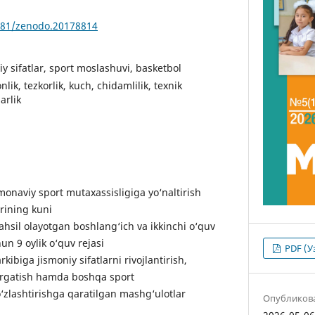
5281/zenodo.20178814
iy sifatlar, sport moslashuvi, basketbol
nlik, tezkorlik, kuch, chidamlilik, texnik
arlik
monaviy sport mutaxassisligiga yo‘naltirish
rining kuni
ahsil olayotgan boshlang‘ich va ikkinchi o‘quv
hun 9 oylik o‘quv rejasi
PDF (У
rkibiga jismoniy sifatlarni rivojlantirish,
o‘rgatish hamda boshqa sport
‘zlashtirishga qaratilgan mashg‘ulotlar
Опубликов