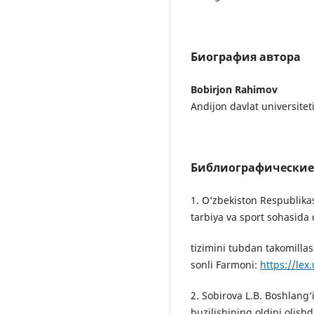
Биография автора
Bobirjon Rahimov
Andijon davlat universiteti
Библиографические
1. O‘zbekiston Respublika
tarbiya va sport sohasida
tizimini tubdan takomillas
sonli Farmoni:
https://lex
2. Sobirova L.B. Boshlang‘
buzilishining oldini olis