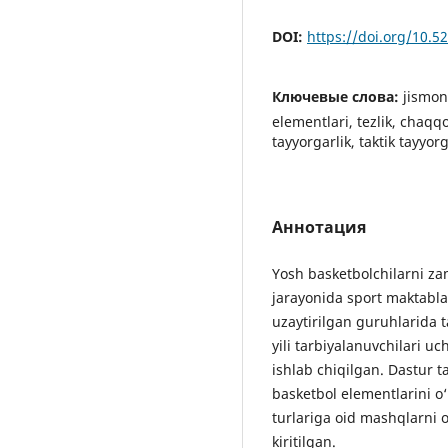
DOI:
https://doi.org/10.
Ключевые слова:
jismon
elementlari, tezlik, chaqqo
tayyorgarlik, taktik tayyorg
Аннотация
Yosh basketbolchilarni za
jarayonida sport maktabla
uzaytirilgan guruhlarida t
yili tarbiyalanuvchilari uc
ishlab chiqilgan. Dastur ta
basketbol elementlarini 
turlariga oid mashqlarni o
kiritilgan.