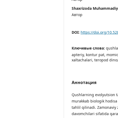
Shaxrizoda Muhammadiy
Автор
DOI:
https://doi.org/10.5
Ключевые слова:
qushlar
apteriy, kontur pat, momiq
xaltachalari, teropod dinoz
Аннотация
Qushlarning evolyutsion t
murakkab biologik hodisa 
tahlil qilinadi. Zamonavi
davomchilari sifatida qara