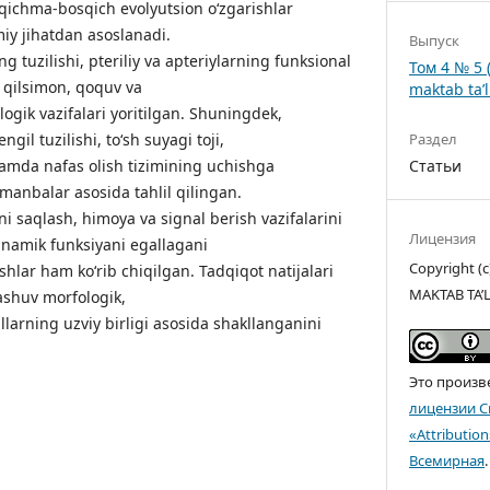
qichma-bosqich evolyutsion o‘zgarishlar
miy jihatdan asoslanadi.
Выпуск
 tuzilishi, pteriliy va apteriylarning funksional
Том 4 № 5 
 qilsimon, qoquv va
maktab ta’l
ogik vazifalari yoritilgan. Shuningdek,
Раздел
gil tuzilishi, to‘sh suyagi toji,
Статьи
 hamda nafas olish tizimining uchishga
manbalar asosida tahlil qilingan.
kni saqlash, himoya va signal berish vazifalarini
Лицензия
dinamik funksiyani egallagani
Copyright 
hlar ham ko‘rib chiqilgan. Tadqiqot natijalari
MAKTAB TA’
shuv morfologik,
llarning uzviy birligi asosida shakllanganini
Это произв
лицензии C
«Attributio
Всемирная
.