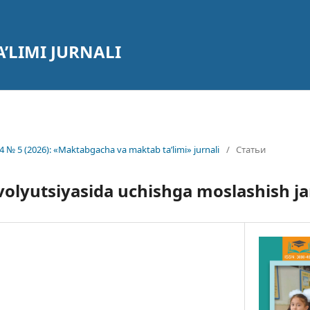
’LIMI JURNALI
4 № 5 (2026): «Maktabgacha va maktab ta’limi» jurnali
/
Статьи
olyutsiyasida uchishga moslashish j