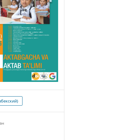
збекский)
ан
6