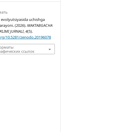
вать
 evolyutsiyasida uchishga
arayoni. (2026).
MAKTABGACHA
’LIMI JURNALI
,
4
(5).
.org/10.5281/zenodo.20196078
форматы
афических ссылок