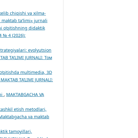
elib chiqishi va xilma-
aktab ta’limi» jurnali
i o‘qitishning didaktik
 № 4 (2026):
trategiyalari: evolyutsion
B TA’LIMI JURNALI: Том
 o‘qitishda multimedia, 3D
MAKTAB TA’LIMI JURNALI:
ni
,
MAKTABGACHA VA
tashkil etish metodlari,
«Maktabgacha va maktab
ktik tamoyillari,