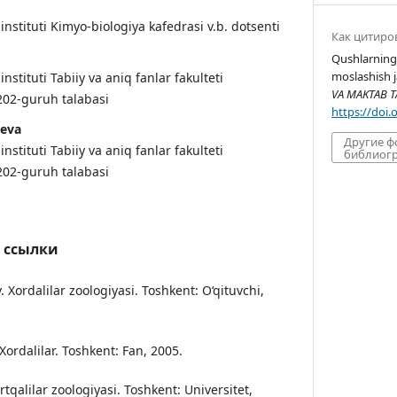
nstituti Kimyo-biologiya kafedrasi v.b. dotsenti
Как цитиро
Qushlarning
moslashish j
stituti Tabiiy va aniq fanlar fakulteti
VA MAKTAB TA
 202-guruh talabasi
https://doi
eva
Другие 
stituti Tabiiy va aniq fanlar fakulteti
библиогр
 202-guruh talabasi
 ссылки
 Xordalilar zoologiyasi. Toshkent: O‘qituvchi,
Xordalilar. Toshkent: Fan, 2005.
qalilar zoologiyasi. Toshkent: Universitet,