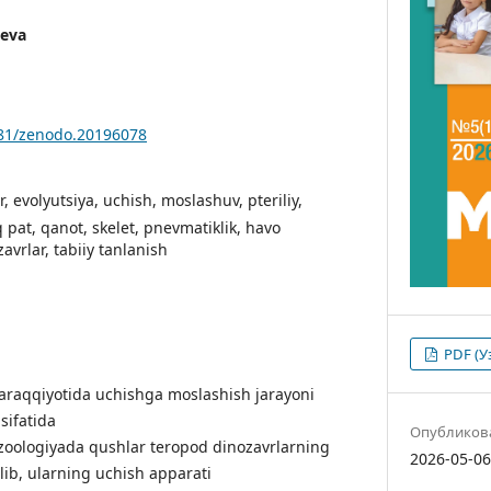
eva
281/zenodo.20196078
, evolyutsiya, uchish, moslashuv, pteriliy,
 pat, qanot, skelet, pnevmatiklik, havo
avrlar, tabiiy tanlanish
PDF (У
araqqiyotida uchishga moslashish jarayoni
sifatida
Опубликов
y zoologiyada qushlar teropod dinozavrlarning
2026-05-0
lib, ularning uchish apparati