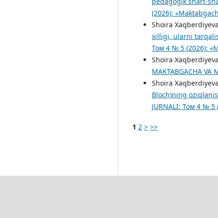
pedagogik shart-sha
(2026): «Maktabgacha
Shoira Xaqberdiyeva
xilligi, ularni tarqa
Том 4 № 5 (2026): «
Shoira Xaqberdiyeva
MAKTABGACHA VA MAK
Shoira Xaqberdiyev
Bloch)ning oziqlanis
JURNALI: Том 4 № 5 
1
2
>
>>