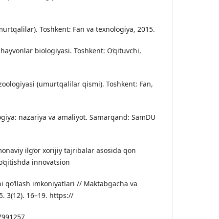
murtqalilar). Toshkent: Fan va texnologiya, 2015.
hayvonlar biologiyasi. Toshkent: O‘qituvchi,
zoologiyasi (umurtqalilar qismi). Toshkent: Fan,
logiya: nazariya va amaliyot. Samarqand: SamDU
naviy ilg‘or xorijiy tajribalar asosida qon
o‘qitishda innovatsion
i qo‘llash imkoniyatlari // Maktabgacha va
. 3(12). 16–19. https://
7991257