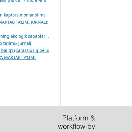
MI JURNALI: Том 4 № 4
n kaptarsimonlar xilma-
KTAB TA’LIMI JURNALI:
uning ekologik sabablari
,
a’limi» jurnali
alig‘i (Carassius gibelio
 MAKTAB TA’LIMI