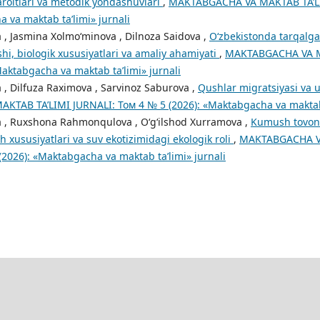
roitlari va metodik yondashuvlari
,
MAKTABGACHA VA MAKTAB TA’LI
 va maktab ta’limi» jurnali
 , Jasmina Xolmo‘minova , Dilnoza Saidova ,
O‘zbekistonda tarqalga
lishi, biologik xususiyatlari va amaliy ahamiyati
,
MAKTABGACHA VA MA
Maktabgacha va maktab ta’limi» jurnali
 , Dilfuza Raximova , Sarvinoz Saburova ,
Qushlar migratsiyasi va 
TAB TA’LIMI JURNALI: Том 4 № 5 (2026): «Maktabgacha va maktab t
a , Ruxshona Rahmonqulova , O‘g‘ilshod Xurramova ,
Kumush tovon b
h xususiyatlari va suv ekotizimidagi ekologik roli
,
MAKTABGACHA VA
(2026): «Maktabgacha va maktab ta’limi» jurnali