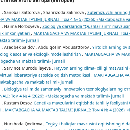
татьи этого автора (авторов)
 , Sanobar Sattorova , Shahrizoda Salimova ,
Sutemizuvchilarning k
VA MAKTAB TA’LIMI JURNALI: Том 4 № 5 (2026): «Maktabgacha va m
a , Naima Norboyeva ,
Zoologiya darslarida “Qushlar sinfi” mavzusin
ik imkoniyatlari
,
MAKTABGACHA VA MAKTAB TA’LIMI JURNALI: Том 4
tab ta’limi» jurnali
 , Asadbek Saidov , Abdulqosim Abdusattorov ,
Yirtqichlarning ov s
ologik asoslar va ekologik modellashtirish
,
MAKTABGACHA VA MAKTA
bgacha va maktab ta’limi» jurnali
 , Sarvinoz Murodullayeva ,
Hayvonlarning xilma- xilligi mazvusini
virtual lobaratoriya asosida o‘qitish metodikasi
,
MAKTABGACHA VA 
Maktabgacha va maktab ta’limi» jurnali
 ,
Biologiya ta’limida zamonaviy innovatsion texnologiyalarning o‘r
ALI: Том 4 № 4 (2026): «Maktabgacha va maktab ta’limi» jurnali
a , Rustam Dosov,
Genetika mavzularini o‘qitishda tahliliy faoliyatni 
ri
,
MAKTABGACHA VA MAKTAB TA’LIMI JURNALI: Том 4 № 4 (2026): 
a , Nurshoda Qodirova ,
Tog‘ayli baliqlar mavzusini o‘qitishning dida