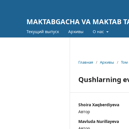
MAKTABGACHA VA MAKTAB TA
Текущий выпуск
Архивы
О нас
Главная
/
Архивы
/
Том 
Qushlarning ev
Shoira Xaqberdiyeva
Автор
Mavluda Nurillayeva
Автор