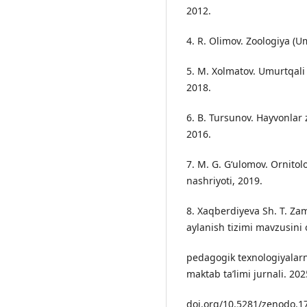
2012.
4. R. Olimov. Zoologiya (U
5. M. Xolmatov. Umurtqali 
2018.
6. B. Tursunov. Hayvonlar 
2016.
7. M. G. G‘ulomov. Ornito
nashriyoti, 2019.
8. Xaqberdiyeva Sh. T. Zamo
aylanish tizimi mavzusini 
pedagogik texnologiyalarn
maktab ta’limi jurnali. 2025
doi.org/10.5281/zenodo.1