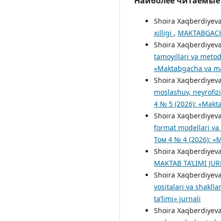
Наиболее читаемые с
Shoira Xaqberdiyeva
xilligi
,
MAKTABGACHA 
Shoira Xaqberdiyev
tamoyillari va metod
«Maktabgacha va mak
Shoira Xaqberdiyeva
moslashuv, neyrofizi
4 № 5 (2026): «Makta
Shoira Xaqberdiyeva
format modellari va 
Том 4 № 4 (2026): «
Shoira Xaqberdiyeva
MAKTAB TA’LIMI JURN
Shoira Xaqberdiyev
vositalari va shaklla
ta’limi» jurnali
Shoira Xaqberdiyev