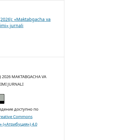
(2026): «Maktabgacha va
imi» jurnali
(c) 2026 MAKTABGACHA VA
LIMI JURNALI
едение доступно по
reative Commons
n» («Атрибуция») 4.0