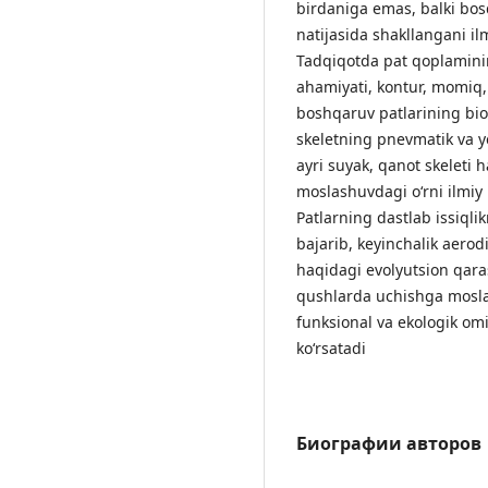
birdaniga emas, balki bos
natijasida shakllangani il
Tadqiqotda pat qoplamining
ahamiyati, kontur, momiq,
boshqaruv patlarining biol
skeletning pnevmatik va yen
ayri suyak, qanot skeleti
moslashuvdagi o‘rni ilmiy 
Patlarning dastlab issiqli
bajarib, keyinchalik aero
haqidagi evolyutsion qaras
qushlarda uchishga mosla
funksional va ekologik omi
ko‘rsatadi
Биографии авторов