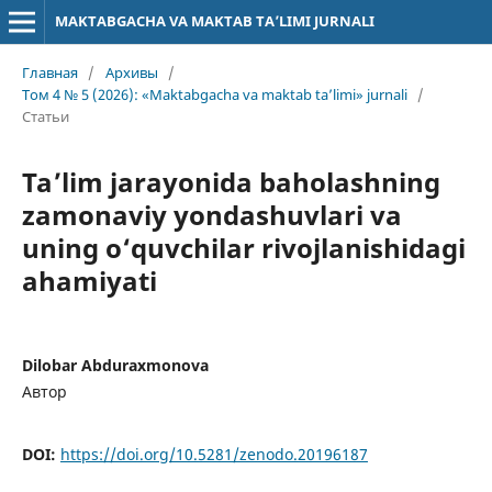
MAKTABGACHA VA MAKTAB TA’LIMI JURNALI
Главная
/
Архивы
/
Том 4 № 5 (2026): «Maktabgacha va maktab ta’limi» jurnali
/
Статьи
Ta’lim jarayonida baholashning
zamonaviy yondashuvlari va
uning o‘quvchilar rivojlanishidagi
ahamiyati
Dilobar Abduraxmonova
Автор
DOI:
https://doi.org/10.5281/zenodo.20196187