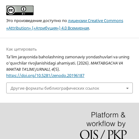
Это произведение доступно по
лицензии Creative Commons
«Attribution» («Атрибуция») 4.0 Всемирная
.
Как цитировать
Ta’lim jarayonida baholashning zamonaviy yondashuvlari va uning
o‘quvchilar rivojlanishidagi ahamiyati. (2026).
MAKTABGACHA VA
MAKTAB TA’LIMI JURNALI
,
4
(5).
https://doi.org/10.5281/zenodo.20196187
Другие форматы библиографических ссылок