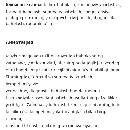
Ключевые слова:
ta’lim, baholash, zamonaviy yondashuv,
formatif baholash, summativ baholash, kompetensiya,
pedagogik texnologiya, o‘quvchi rivojlanishi, diagnostik
baholash, raqamli ta’lim.
Аннотация
Mazkur maqolada ta’lim jarayonida baholashning
zamonaviy yondashuvlari, ularning pedagogik jarayondagi
o‘rni hamda o‘quvchilar rivojlanishiga ta’siri tahlil qilingan.
Shuningdek, formatif va summativ baholash,
kompetensiyaviy
yondashuv, diagnostik baholash hamda raqamli
texnologiyalar asosidagi baholash usullarining afzalliklari
yoritilgan. Zamonaviy baholash tizimi o‘quvchilarning bilim,
ko‘nikma va kompetensiyalarini aniqlash bilan birga,
ularning
mustaqil fikrlashi, ijodkorligi va motivatsiyasini