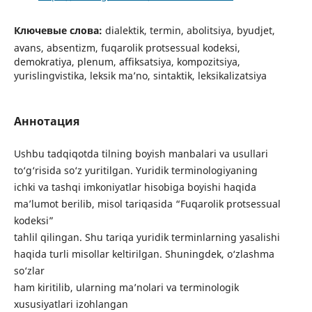
Ключевые слова:
dialektik, termin, abolitsiya, byudjet,
avans, absentizm, fuqarolik protsessual kodeksi,
demokratiya, plenum, affiksatsiya, kompozitsiya,
yurislingvistika, leksik ma’no, sintaktik, leksikalizatsiya
Аннотация
Ushbu tadqiqotda tilning boyish manbalari va usullari
to‘g‘risida so‘z yuritilgan. Yuridik terminologiyaning
ichki va tashqi imkoniyatlar hisobiga boyishi haqida
ma’lumot berilib, misol tariqasida “Fuqarolik protsessual
kodeksi”
tahlil qilingan. Shu tariqa yuridik terminlarning yasalishi
haqida turli misollar keltirilgan. Shuningdek, o‘zlashma
so‘zlar
ham kiritilib, ularning ma’nolari va terminologik
xususiyatlari izohlangan