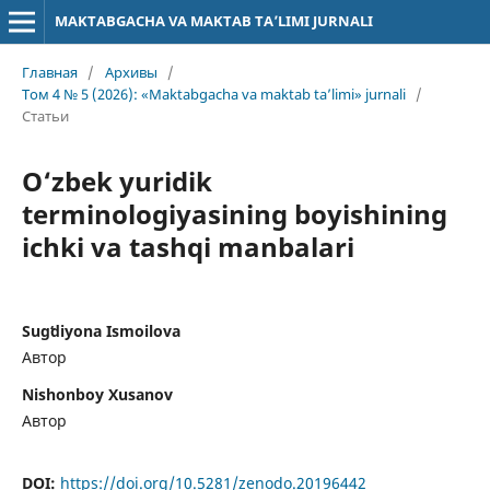
MAKTABGACHA VA MAKTAB TA’LIMI JURNALI
Главная
/
Архивы
/
Том 4 № 5 (2026): «Maktabgacha va maktab ta’limi» jurnali
/
Статьи
O‘zbek yuridik
terminologiyasining boyishining
ichki va tashqi manbalari
Sugʻdiyona Ismoilova
Автор
Nishonboy Xusanov
Автор
DOI:
https://doi.org/10.5281/zenodo.20196442