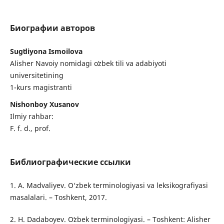
Биографии авторов
Sugʻdiyona Ismoilova
Alisher Navoiy nomidagi oʻzbek tili va adabiyoti
universitetining
1-kurs magistranti
Nishonboy Xusanov
Ilmiy rahbar:
F. f. d., prof.
Библиографические ссылки
1. A. Madvaliyev. O‘zbek terminologiyasi va leksikografiyasi
masalalari. – Toshkent, 2017.
2. H. Dadaboyev. Oʻzbek terminologiyasi. – Toshkent: Alisher