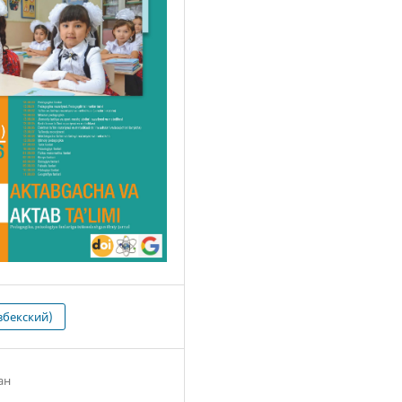
збекский)
ан