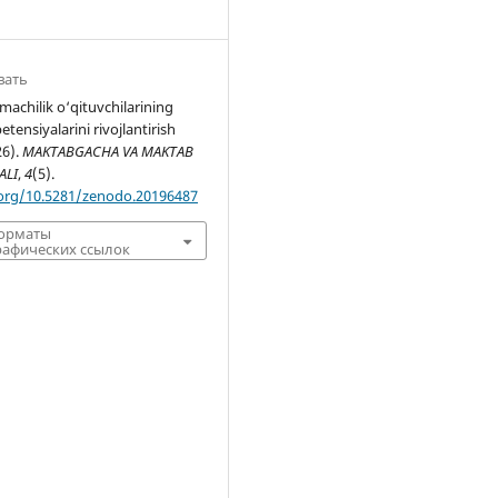
вать
zmachilik o‘qituvchilarining
tensiyalarini rivojlantirish
26).
MAKTABGACHA VA MAKTAB
ALI
,
4
(5).
.org/10.5281/zenodo.20196487
форматы
афических ссылок