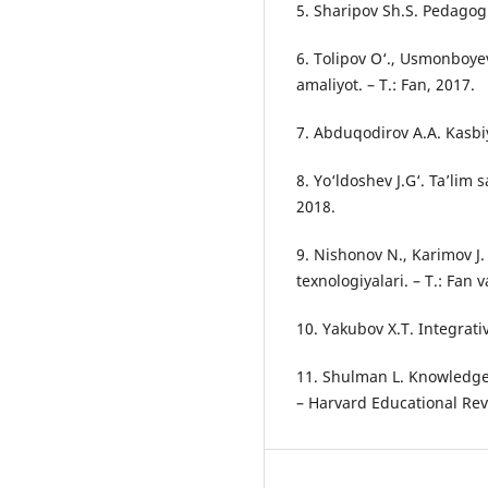
5. Sharipov Sh.S. Pedagogi
6. Tolipov O‘., Usmonboye
amaliyot. – T.: Fan, 2017.
7. Abduqodirov A.A. Kasbiy
8. Yo‘ldoshev J.G‘. Ta’lim s
2018.
9. Nishonov N., Karimov J
texnologiyalari. – T.: Fan 
10. Yakubov X.T. Integrativ
11. Shulman L. Knowledge
– Harvard Educational Rev