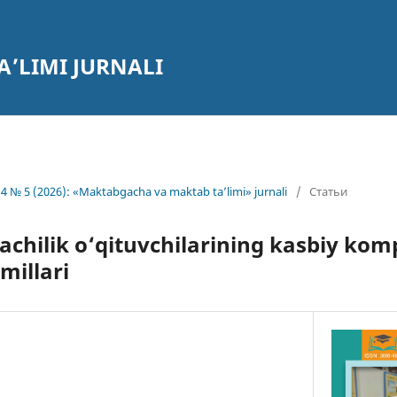
’LIMI JURNALI
4 № 5 (2026): «Maktabgacha va maktab ta’limi» jurnali
/
Статьи
achilik o‘qituvchilarining kasbiy kom
omillari