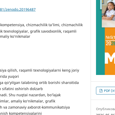
5281/zenodo.20196487
 kompetensiya, chizmachilik ta’limi, chizmachilik
ik texnologiyalar, grafik savodxonlik, raqamli
 amaliy ko‘nikmalar
siya qilish, raqamli texnologiyalarni keng joriy
rida yuqori
a qo‘yilgan talabning ortib borishi sharoitida
h sifatini oshirish dolzarb
PDF (У
nadi. Shu nuqtai nazardan, bo‘lajak
imlar, amaliy ko‘nikmalar, grafik
lash va zamonaviy axborot-kommunikatsiya
Опубликов
anish kompetensiyalarini