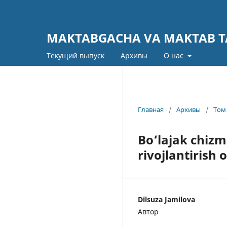
MAKTABGACHA VA MAKTAB TA
Текущий выпуск
Архивы
О нас
Главная
/
Архивы
/
Том 
Bo‘lajak chizm
rivojlantirish 
Dilsuza Jamilova
Автор