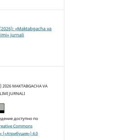
6
(2026): «Maktabgacha va
imi» jurnali
(c) 2026 MAKTABGACHA VA
LIMI JURNALI
едение доступно по
reative Commons
n» («Атрибуция») 4.0