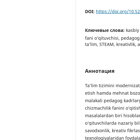
DOI:
https://doi.org/10.
Ключевые слова:
kasbiy
fani o‘qituvchisi, pedagog
ta’lim, STEAM, kreativlik,
Аннотация
Ta’lim tizimini modernizat
etish hamda mehnat bozo
malakali pedagog kadrlarg
chizmachilik fanini o‘qitis
masalalardan biri hisobla
o‘qituvchilarda nazariy bil
savodxonlik, kreativ fikr
texnologiyalaridan foydal