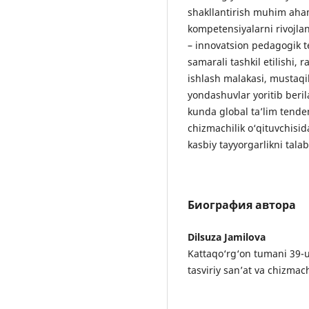
shakllantirish muhim aha
kompetensiyalarni rivojlant
– innovatsion pedagogik t
samarali tashkil etilishi, 
ishlash malakasi, mustaqi
yondashuvlar yoritib beri
kunda global ta’lim tenden
chizmachilik o‘qituvchisi
kasbiy tayyorgarlikni tala
Биография автора
Dilsuza Jamilova
Kattaqo‘rg‘on tumani 39
tasviriy san’at va chizmach