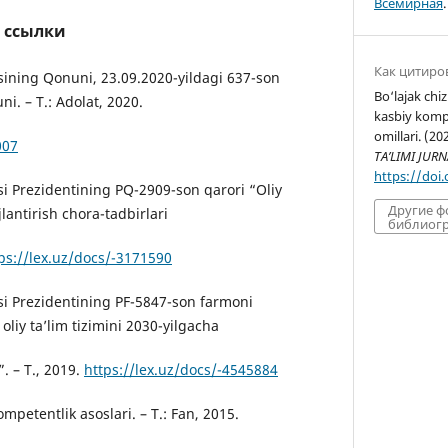
Всемирная
.
 ссылки
Как цитиро
sining Qonuni, 23.09.2020-yildagi 637-son
Bo‘lajak chi
ni. – T.: Adolat, 2020.
kasbiy kompe
omillari. (20
007
TA’LIMI JURN
https://doi
si Prezidentining PQ-2909-son qarori “Oliy
Другие 
jlantirish chora-tadbirlari
библиогр
ps://lex.uz/docs/-3171590
si Prezidentining PF-5847-son farmoni
oliy ta’lim tizimini 2030-yilgacha
”. – T., 2019.
https://lex.uz/docs/-4545884
mpetentlik asoslari. – T.: Fan, 2015.