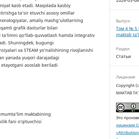
2026-05-0
miyat kasb etadi. Maqolada kasbiy
irishga ta’sir etuvchi asosiy omillar
exnologiyalar, amaliy mashg‘ulotlarning
Выпуск
raqamli grafik dasturlar bilan
Том 4 № 5 
maktab ta’l
l ta’limni qo‘llab-quvvatlash hamda integrativ
ladi. Shuningdek, bugungi
Раздел
siyalari va STEAM yo‘nalishining rivojlanishi
Статьи
dan yanada yuqori darajadagi
b etayotgani asoslab beriladi
Лицензия
Copyright 
MAKTAB TA’
-umumta’lim maktabining
Это произв
ilik fani o‘qituvchisi
лицензии C
«Attributio