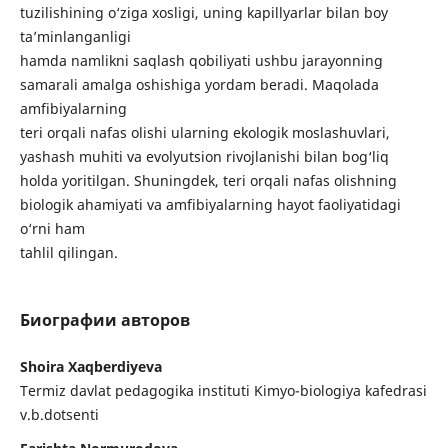
tuzilishining o‘ziga xosligi, uning kapillyarlar bilan boy
ta’minlanganligi
hamda namlikni saqlash qobiliyati ushbu jarayonning
samarali amalga oshishiga yordam beradi. Maqolada
amfibiyalarning
teri orqali nafas olishi ularning ekologik moslashuvlari,
yashash muhiti va evolyutsion rivojlanishi bilan bog‘liq
holda yoritilgan. Shuningdek, teri orqali nafas olishning
biologik ahamiyati va amfibiyalarning hayot faoliyatidagi
o‘rni ham
tahlil qilingan.
Биографии авторов
Shoira Xaqberdiyeva
Termiz davlat pedagogika instituti Kimyo-biologiya kafedrasi
v.b.dotsenti