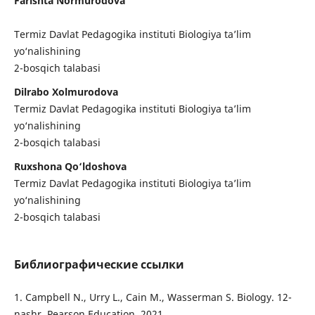
Farishta Normurodova
Termiz Davlat Pedagogika instituti Biologiya ta’lim
yo‘nalishining
2-bosqich talabasi
Dilrabo Xolmurodova
Termiz Davlat Pedagogika instituti Biologiya ta’lim
yo‘nalishining
2-bosqich talabasi
Ruxshona Qo‘ldoshova
Termiz Davlat Pedagogika instituti Biologiya ta’lim
yo‘nalishining
2-bosqich talabasi
Библиографические ссылки
1. Campbell N., Urry L., Cain M., Wasserman S. Biology. 12-
nashr. Pearson Education, 2021.