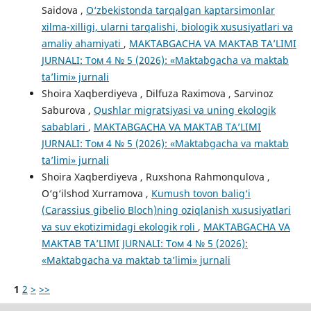
Saidova ,
O‘zbekistonda tarqalgan kaptarsimonlar
xilma-xilligi, ularni tarqalishi, biologik xususiyatlari va
amaliy ahamiyati
,
MAKTABGACHA VA MAKTAB TA’LIMI
JURNALI: Том 4 № 5 (2026): «Maktabgacha va maktab
ta’limi» jurnali
Shoira Xaqberdiyeva , Dilfuza Raximova , Sarvinoz
Saburova ,
Qushlar migratsiyasi va uning ekologik
sabablari
,
MAKTABGACHA VA MAKTAB TA’LIMI
JURNALI: Том 4 № 5 (2026): «Maktabgacha va maktab
ta’limi» jurnali
Shoira Xaqberdiyeva , Ruxshona Rahmonqulova ,
O‘g‘ilshod Xurramova ,
Kumush tovon balig‘i
(Carassius gibelio Bloch)ning oziqlanish xususiyatlari
va suv ekotizimidagi ekologik roli
,
MAKTABGACHA VA
MAKTAB TA’LIMI JURNALI: Том 4 № 5 (2026):
«Maktabgacha va maktab ta’limi» jurnali
1
2
>
>>