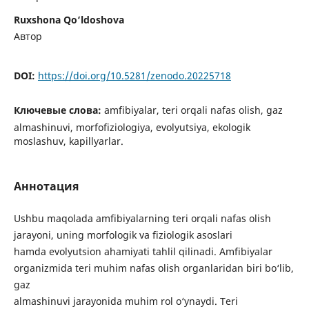
Ruxshona Qo‘ldoshova
Автор
DOI:
https://doi.org/10.5281/zenodo.20225718
Ключевые слова:
amfibiyalar, teri orqali nafas olish, gaz
almashinuvi, morfofiziologiya, evolyutsiya, ekologik
moslashuv, kapillyarlar.
Аннотация
Ushbu maqolada amfibiyalarning teri orqali nafas olish
jarayoni, uning morfologik va fiziologik asoslari
hamda evolyutsion ahamiyati tahlil qilinadi. Amfibiyalar
organizmida teri muhim nafas olish organlaridan biri bo‘lib,
gaz
almashinuvi jarayonida muhim rol o‘ynaydi. Teri