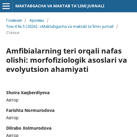
MAKTABGACHA VA MAKTAB TA’LIMI JURNALI
Главная
/
Архивы
/
Том 4 № 5 (2026): «Maktabgacha va maktab ta’limi» jurnali
/
Статьи
Amfibialarning teri orqali nafas
olishi: morfofiziologik asoslari va
evolyutsion ahamiyati
Shoira Xaqberdiyeva
Автор
Farishta Normurodova
Автор
Dilrabo Xolmurodova
Автор