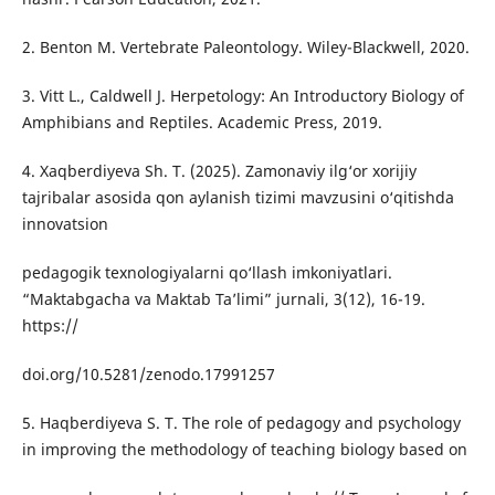
2. Benton M. Vertebrate Paleontology. Wiley-Blackwell, 2020.
3. Vitt L., Caldwell J. Herpetology: An Introductory Biology of
Amphibians and Reptiles. Academic Press, 2019.
4. Xaqberdiyeva Sh. T. (2025). Zamonaviy ilg‘or xorijiy
tajribalar asosida qon aylanish tizimi mavzusini o‘qitishda
innovatsion
pedagogik texnologiyalarni qo‘llash imkoniyatlari.
“Maktabgacha va Maktab Ta’limi” jurnali, 3(12), 16-19.
https://
doi.org/10.5281/zenodo.17991257
5. Haqberdiyeva S. T. The role of pedagogy and psychology
in improving the methodology of teaching biology based on