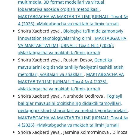
multimedia, 3D format modellari va virtual
lobaratoriya asosida o‘qitish metodikasi
,
MAKTABGACHA VA MAKTAB TA’LIMI JURNALI: Том 4 №
4 (2026): «Maktabgacha va maktab ta’limi» jurnali
Shoira Xaqberdiyeva ,
Biologiya ta’limida zamonaviy
innovatsion texnologiyalarning o‘rni
,
MAKTABGACHA
VA MAKTAB TA’LIMI JURNALI: Том 4 № 4 (2026):
«Maktabgacha va maktab ta’limi» jurnali
Shoira Xaqberdiyeva , Rustam Dosov,
Genetika
mavzularini o‘qitishda tahliliy faoliyatni tashkil etish
metodlari, vositalari va shakllari
,
MAKTABGACHA VA
MAKTAB TA’LIMI JURNALI: Том 4 № 4 (2026):
«Maktabgacha va maktab ta’limi» jurnali
Shoira Xaqberdiyeva , Nurshoda Qodirova ,
Tog‘ayli
baliqlar mavzusini o‘qitishning didaktik tamoyillari,
pedagogik shart-sharoitlari va metodik yondashuvlari
,
MAKTABGACHA VA MAKTAB TA’LIMI JURNALI: Том 4 №
4 (2026): «Maktabgacha va maktab ta’limi» jurnali
Shoira Xaqberdiyeva , Jasmina Xolmo‘minova , Dilnoza