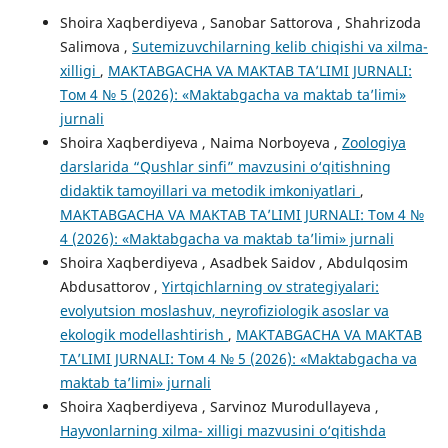
Shoira Xaqberdiyeva , Sanobar Sattorova , Shahrizoda
Salimova ,
Sutemizuvchilarning kelib chiqishi va xilma-
xilligi
,
MAKTABGACHA VA MAKTAB TA’LIMI JURNALI:
Том 4 № 5 (2026): «Maktabgacha va maktab ta’limi»
jurnali
Shoira Xaqberdiyeva , Naima Norboyeva ,
Zoologiya
darslarida “Qushlar sinfi” mavzusini o‘qitishning
didaktik tamoyillari va metodik imkoniyatlari
,
MAKTABGACHA VA MAKTAB TA’LIMI JURNALI: Том 4 №
4 (2026): «Maktabgacha va maktab ta’limi» jurnali
Shoira Xaqberdiyeva , Asadbek Saidov , Abdulqosim
Abdusattorov ,
Yirtqichlarning ov strategiyalari:
evolyutsion moslashuv, neyrofiziologik asoslar va
ekologik modellashtirish
,
MAKTABGACHA VA MAKTAB
TA’LIMI JURNALI: Том 4 № 5 (2026): «Maktabgacha va
maktab ta’limi» jurnali
Shoira Xaqberdiyeva , Sarvinoz Murodullayeva ,
Hayvonlarning xilma- xilligi mazvusini o‘qitishda