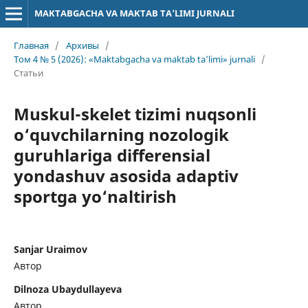
MAKTABGACHA VA MAKTAB TA’LIMI JURNALI
Главная
/
Архивы
/
Том 4 № 5 (2026): «Maktabgacha va maktab ta’limi» jurnali
/
Статьи
Muskul-skelet tizimi nuqsonli
o‘quvchilarning nozologik
guruhlariga differensial
yondashuv asosida adaptiv
sportga yo‘naltirish
Sanjar Uraimov
Автор
Dilnoza Ubaydullayeva
Автор