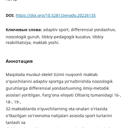
DOI:
https://doi.org/10.5281/zenodo.20226135
Ключевые слова:
adaptiv sport, differensial yondashuv,
noozologik guruh, tibbiy-pedagogik kuzatuv, tibbiy
reabilitatsiya, maktab yoshi.
Аннотация
Maqolada muskul-skelet tizimi nuqsonli maktab
o‘quvchilarini adaptiv sportga yo‘naltirishda noozologik
guruhlarga differensial yondashuvning ilmiy-metodik
asoslari yoritilgan. Farg‘ona viloyati Oltiariq tumanidagi 16-,
18-, 19-,
32-maktablarda o‘quvchilarning ota-onalari o‘rtasida
o‘tkazilgan so‘rovnoma natijalari asosida sport turlarini
tanlash va