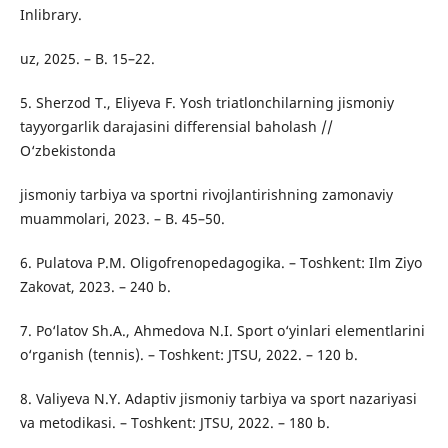
Inlibrary.
uz, 2025. – B. 15–22.
5. Sherzod T., Eliyeva F. Yosh triatlonchilarning jismoniy
tayyorgarlik darajasini differensial baholash //
O‘zbekistonda
jismoniy tarbiya va sportni rivojlantirishning zamonaviy
muammolari, 2023. – B. 45–50.
6. Pulatova P.M. Oligofrenopedagogika. – Toshkent: Ilm Ziyo
Zakovat, 2023. – 240 b.
7. Po‘latov Sh.A., Ahmedova N.I. Sport o‘yinlari elementlarini
o‘rganish (tennis). – Toshkent: JTSU, 2022. – 120 b.
8. Valiyeva N.Y. Adaptiv jismoniy tarbiya va sport nazariyasi
va metodikasi. – Toshkent: JTSU, 2022. – 180 b.