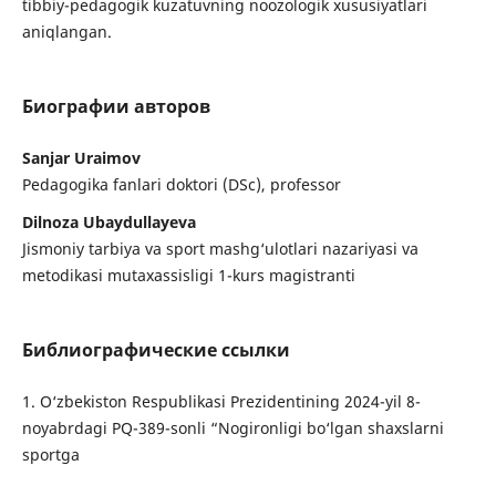
tibbiy-pedagogik kuzatuvning noozologik xususiyatlari
aniqlangan.
Биографии авторов
Sanjar Uraimov
Pedagogika fanlari doktori (DSc), professor
Dilnoza Ubaydullayeva
Jismoniy tarbiya va sport mashg‘ulotlari nazariyasi va
metodikasi mutaxassisligi 1-kurs magistranti
Библиографические ссылки
1. O‘zbekiston Respublikasi Prezidentining 2024-yil 8-
noyabrdagi PQ-389-sonli “Nogironligi bo‘lgan shaxslarni
sportga