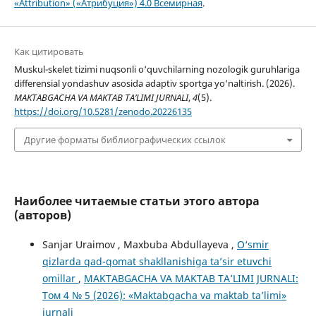
«Attribution» («Атрибуция») 4.0 Всемирная
.
Как цитировать
Muskul-skelet tizimi nuqsonli o‘quvchilarning nozologik guruhlariga
differensial yondashuv asosida adaptiv sportga yo‘naltirish. (2026).
MAKTABGACHA VA MAKTAB TA’LIMI JURNALI
,
4
(5).
https://doi.org/10.5281/zenodo.20226135
Другие форматы библиографических ссылок
Наиболее читаемые статьи этого автора
(авторов)
Sanjar Uraimov , Maxbuba Abdullayeva ,
O‘smir
qizlarda qad-qomat shakllanishiga ta’sir etuvchi
omillar
,
MAKTABGACHA VA MAKTAB TA’LIMI JURNALI:
Том 4 № 5 (2026): «Maktabgacha va maktab ta’limi»
jurnali