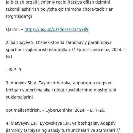
jalb etish orqali jismoniy reabilitatsiya qilish tizimini
takomillashtirish bo‘yicha qo‘shimcha chora-tadbirlar
to‘g‘risida”gi
Qarori. –
https://lex.uz/uz/docs/-7215989
2. Saribayev S. O‘zbekistonda zamonaviy paralimpiya
sportini rivojlantirish istiqbollari // Sport-science.uz, 2024. –
№1.
– B. 5–9.
3. Abdiyev Sh.A. Tayanch-harakat apparatida nuqsoni
bo‘lgan yuqori malakali uloqtiruvchilarning mashg‘ulot
yuklamalarini
optimallashtirish. – CyberLeninka, 2024. – B. 1–26.
4. Matveyev L.P., Byxovskaya I.M. va boshqalar. Adaptiv
jismoniy tarbiyaning asosiy tushunchalari va atamalari //