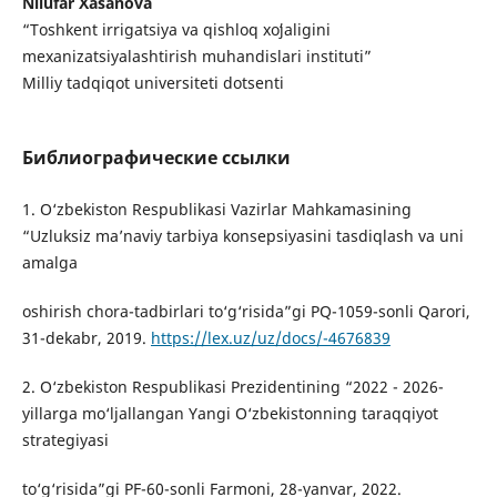
Nilufar Xasanova
“Toshkent irrigatsiya va qishloq xoʻjaligini
mexanizatsiyalashtirish muhandislari instituti”
Milliy tadqiqot universiteti dotsenti
Библиографические ссылки
1. O‘zbekiston Respublikasi Vazirlar Mahkamasining
“Uzluksiz ma’naviy tarbiya konsepsiyasini tasdiqlash va uni
amalga
oshirish chora-tadbirlari to‘g‘risida”gi PQ-1059-sonli Qarori,
31-dekabr, 2019.
https://lex.uz/uz/docs/-4676839
2. O‘zbekiston Respublikasi Prezidentining “2022 - 2026-
yillarga mo‘ljallangan Yangi O‘zbekistonning taraqqiyot
strategiyasi
to‘g‘risida”gi PF-60-sonli Farmoni, 28-yanvar, 2022.