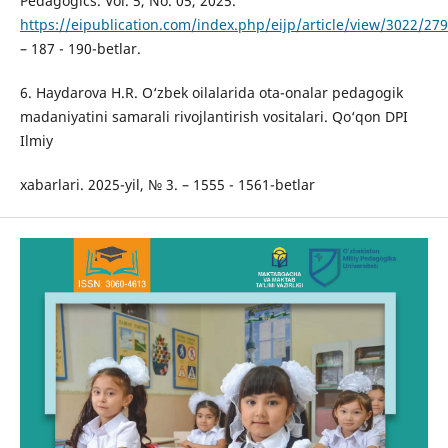
Pedagogics. Vol. 5, No. 05, 2025.
https://eipublication.com/index.php/eijp/article/view/3022/27
– 187 - 190-betlar.
6. Haydarova H.R. O‘zbek oilalarida ota-onalar pedagogik
madaniyatini samarali rivojlantirish vositalari. Qo‘qon DPI
Ilmiy
xabarlari. 2025-yil, № 3. – 1555 - 1561-betlar