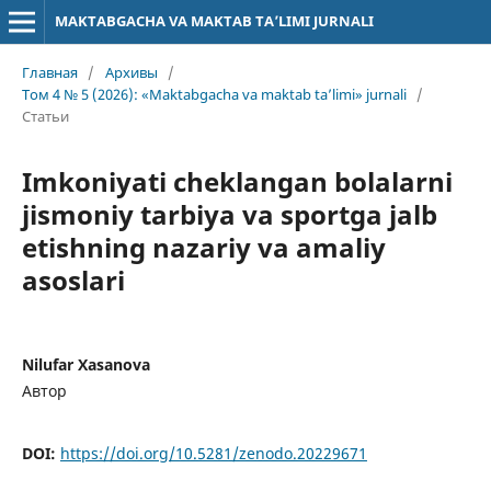
MAKTABGACHA VA MAKTAB TA’LIMI JURNALI
Главная
/
Архивы
/
Том 4 № 5 (2026): «Maktabgacha va maktab ta’limi» jurnali
/
Статьи
Imkoniyati cheklangan bolalarni
jismoniy tarbiya va sportga jalb
etishning nazariy va amaliy
asoslari
Nilufar Xasanova
Автор
DOI:
https://doi.org/10.5281/zenodo.20229671