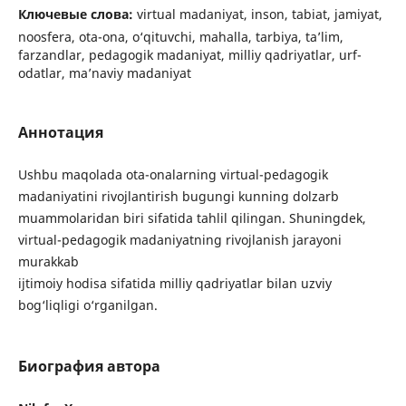
Ключевые слова:
virtual madaniyat, inson, tabiat, jamiyat,
noosfera, ota-ona, o‘qituvchi, mahalla, tarbiya, ta’lim,
farzandlar, pedagogik madaniyat, milliy qadriyatlar, urf-
odatlar, ma’naviy madaniyat
Аннотация
Ushbu maqolada ota-onalarning virtual-pedagogik
madaniyatini rivojlantirish bugungi kunning dolzarb
muammolaridan biri sifatida tahlil qilingan. Shuningdek,
virtual-pedagogik madaniyatning rivojlanish jarayoni
murakkab
ijtimoiy hodisa sifatida milliy qadriyatlar bilan uzviy
bog‘liqligi o‘rganilgan.
Биография автора