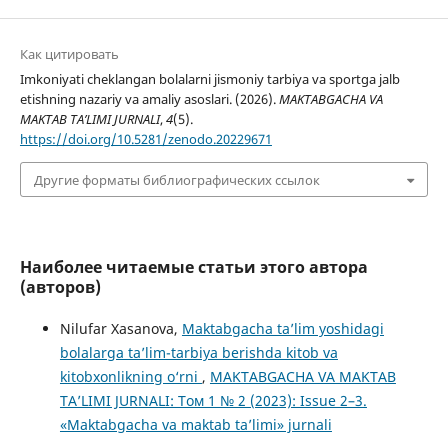
Как цитировать
Imkoniyati cheklangan bolalarni jismoniy tarbiya va sportga jalb
etishning nazariy va amaliy asoslari. (2026).
MAKTABGACHA VA
MAKTAB TA’LIMI JURNALI
,
4
(5).
https://doi.org/10.5281/zenodo.20229671
Другие форматы библиографических ссылок
Наиболее читаемые статьи этого автора
(авторов)
Nilufar Xasanova,
Maktabgacha ta’lim yoshidagi
bolalarga ta’lim-tarbiya berishda kitob va
kitobxonlikning o‘rni
,
MAKTABGACHA VA MAKTAB
TA’LIMI JURNALI: Том 1 № 2 (2023): Issue 2–3.
«Maktabgacha va maktab ta’limi» jurnali