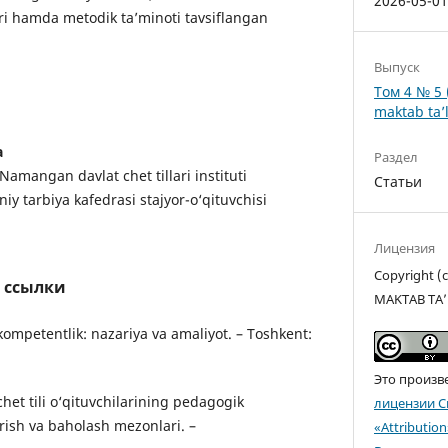
2026-05-0
ri hamda metodik ta’minoti tavsiflangan
Выпуск
Том 4 № 5 
maktab ta’l
a
Раздел
amangan davlat chet tillari instituti
Статьи
iy tarbiya kafedrasi stajyor-o‘qituvchisi
Лицензия
Copyright 
 ссылки
MAKTAB TA’
kompetentlik: nazariya va amaliyot. – Toshkent:
Это произв
chet tili o‘qituvchilarining pedagogik
лицензии C
rish va baholash mezonlari. –
«Attributio