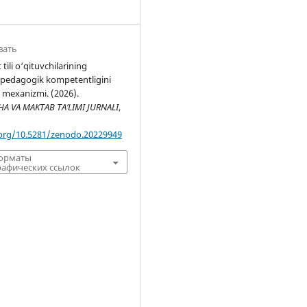
вать
 tili o‘qituvchilarining
 pedagogik kompetentligini
sh mexanizmi. (2026).
 VA MAKTAB TA’LIMI JURNALI
,
.org/10.5281/zenodo.20229949
форматы
афических ссылок