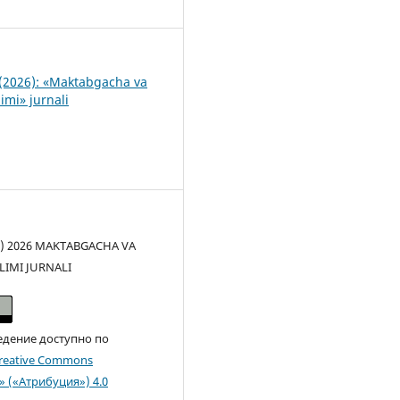
1
(2026): «Maktabgacha va
imi» jurnali
(c) 2026 MAKTABGACHA VA
LIMI JURNALI
едение доступно по
reative Commons
n» («Атрибуция») 4.0