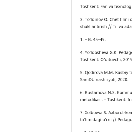
Toshkent: Fan va texnolog
3. To‘lqinov O. Chet tilin
shakllantirish // Til va ada
1. – B. 45–49.
4. Yo‘ldosheva G.K. Pedago
Toshkent: O‘qituvchi, 2019
5. Qodirova M.M. Kasbiy t
SamDU nashriyoti, 2020.
6. Rustamova N.S. Kommuni
metodikasi. – Toshkent: In
7. Xolboeva S. Axborot-kom
ta’limidagi o‘rni // Pedago