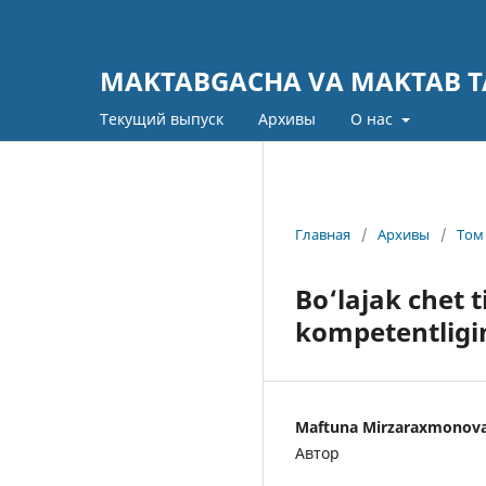
MAKTABGACHA VA MAKTAB TA
Текущий выпуск
Архивы
О нас
Главная
/
Архивы
/
Том 
Bo‘lajak chet 
kompetentligin
Maftuna Mirzaraxmonov
Автор