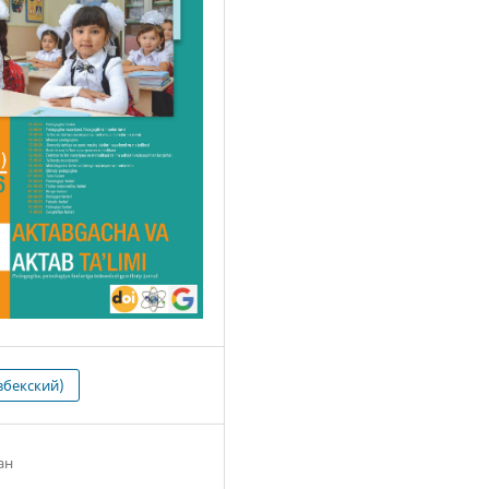
збекский)
ан