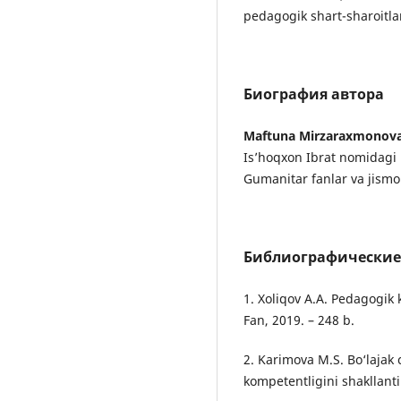
pedagogik shart-sharoitla
Биография автора
Maftuna Mirzaraxmonov
Is’hoqxon Ibrat nomidagi N
Gumanitar fanlar va jismon
Библиографические
1. Xoliqov A.A. Pedagogik 
Fan, 2019. – 248 b.
2. Karimova M.S. Bo‘lajak 
kompetentligini shakllanti