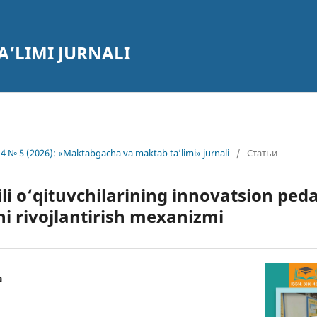
’LIMI JURNALI
4 № 5 (2026): «Maktabgacha va maktab ta’limi» jurnali
/
Статьи
tili o‘qituvchilarining innovatsion ped
i rivojlantirish mexanizmi
a