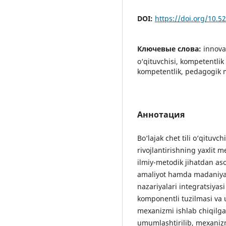
DOI:
https://doi.org/10.
Ключевые слова:
innova
o‘qituvchisi, kompetentlik
kompetentlik, pedagogik
Аннотация
Bo‘lajak chet tili o‘qituv
rivojlantirishning yaxlit 
ilmiy-metodik jihatdan as
amaliyot hamda madaniyat
nazariyalari integratsiya
komponentli tuzilmasi va u
mexanizmi ishlab chiqilga
umumlashtirilib, mexanizm