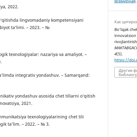
Всемирная
.
iya, 2022.
i o‘qitishda lingvomadaniy kompetensiyani
Как цитиро
biyot ta’limi. – 2023. – №
Bo‘lajak chet
innovatsion
rivojlantiri
MAKTABGACHA
4
(5).
gik texnologiyalar: nazariya va amaliyot. –
https://doi
.
Другие 
библиогр
a’limda integrativ yondashuv. – Samarqand:
kativ yondashuv asosida chet tillarni o‘qitish
novatsiya, 2021.
munikatsiya texnologiyalarining chet tili
gik ta’lim. – 2022. – № 3.