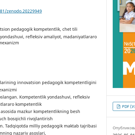
5281/zenodo.20229949
tsion pedagogik kompetentlik, chet tili
 yondashuvi, refleksiv amaliyot, madaniyatlararo
 mexanizm
chilarining innovatsion pedagogik kompetentligini
mexanizmi
oslangan. Kompetentlik yondashuvi, refleksiv
lararo kompetentlik
PDF (У
si asosida mazkur kompetentlikning besh
ch bosqichli rivojlantirish
n. Tadqiqotda milliy pedagogik maktab tajribasi
Опубликов
ning nazariy asoslari,