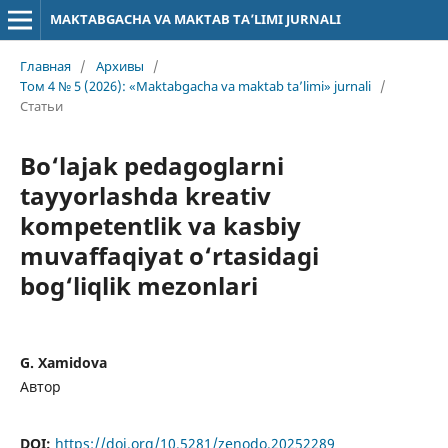
MAKTABGACHA VA MAKTAB TA’LIMI JURNALI
Главная
/
Архивы
/
Том 4 № 5 (2026): «Maktabgacha va maktab ta’limi» jurnali
/
Статьи
Bo‘lajak pedagoglarni
tayyorlashda kreativ
kompetentlik va kasbiy
muvaffaqiyat o‘rtasidagi
bog‘liqlik mezonlari
G. Xamidova
Автор
DOI:
https://doi.org/10.5281/zenodo.20252289