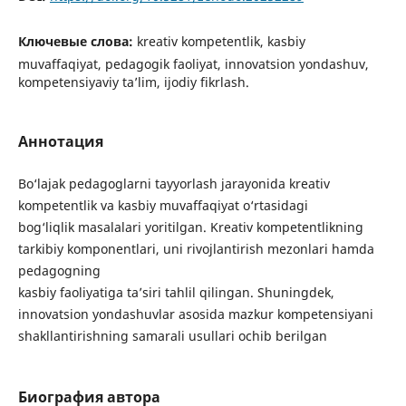
Ключевые слова:
kreativ kompetentlik, kasbiy
muvaffaqiyat, pedagogik faoliyat, innovatsion yondashuv,
kompetensiyaviy ta’lim, ijodiy fikrlash.
Аннотация
Bo‘lajak pedagoglarni tayyorlash jarayonida kreativ
kompetentlik va kasbiy muvaffaqiyat o‘rtasidagi
bog‘liqlik masalalari yoritilgan. Kreativ kompetentlikning
tarkibiy komponentlari, uni rivojlantirish mezonlari hamda
pedagogning
kasbiy faoliyatiga ta’siri tahlil qilingan. Shuningdek,
innovatsion yondashuvlar asosida mazkur kompetensiyani
shakllantirishning samarali usullari ochib berilgan
Биография автора