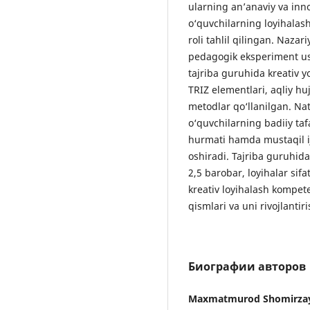
ularning an’anaviy va inn
o‘quvchilarning loyihalash
roli tahlil qilingan. Naza
pedagogik eksperiment us
tajriba guruhida kreativ y
TRIZ elementlari, aqliy h
metodlar qo‘llanilgan. Nat
o‘quvchilarning badiiy taf
hurmati hamda mustaqil ijo
oshiradi. Tajriba guruhida
2,5 barobar, loyihalar sif
kreativ loyihalash kompete
qismlari va uni rivojlanti
Биографии авторов
Maxmatmurod Shomirza