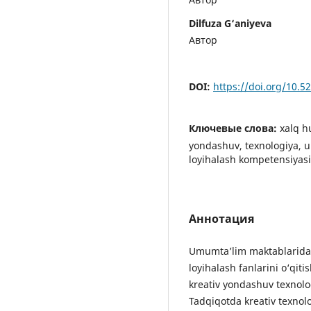
Dilfuza G‘aniyeva
Автор
DOI:
https://doi.org/10.
Ключевые слова:
xalq h
yondashuv, texnologiya, u
loyihalash kompetensiyasi
Аннотация
Umumta’lim maktablarida 
loyihalash fanlarini o‘qiti
kreativ yondashuv texnolo
Tadqiqotda kreativ texnolo