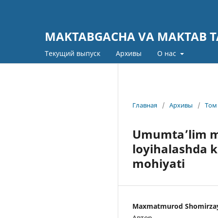
MAKTABGACHA VA MAKTAB TA
Текущий выпуск
Архивы
О нас
Главная
/
Архивы
/
Том 
Umumta’lim ma
loyihalashda 
mohiyati
Maxmatmurod Shomirza
Автор