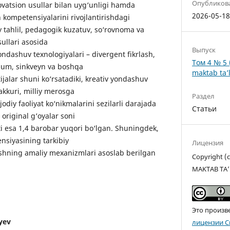
Опубликов
ovatsion usullar bilan uyg‘unligi hamda
2026-05-1
 kompetensiyalarini rivojlantirishdagi
riy tahlil, pedagogik kuzatuv, so‘rovnoma va
ullari asosida
Выпуск
ondashuv texnologiyalari – divergent fikrlash,
Том 4 № 5 
ujum, sinkveyn va boshqa
maktab ta’l
ijalar shuni ko‘rsatadiki, kreativ yondashuv
akkuri, milliy merosga
Раздел
diy faoliyat ko‘nikmalarini sezilarli darajada
Статьи
 original g‘oyalar soni
ati esa 1,4 barobar yuqori bo‘lgan. Shuningdek,
nsiyasining tarkibiy
Лицензия
rishning amaliy mexanizmlari asoslab berilgan
Copyright 
MAKTAB TA’
Это произв
yev
лицензии C