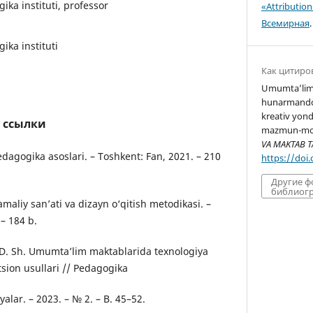
ka instituti, professor
«Attributio
Всемирная
.
ika instituti
Как цитиро
Umumta’lim
hunarmandchi
kreativ yond
 ссылки
mazmun-mohi
VA MAKTAB TA
edagogika asoslari. – Toshkent: Fan, 2021. – 210
https://doi
Другие 
библиогр
amaliy san’ati va dizayn o‘qitish metodikasi. –
 – 184 b.
va D. Sh. Umumta’lim maktablarida texnologiya
tsion usullari // Pedagogika
alar. – 2023. – № 2. – B. 45–52.