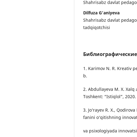
Shahrisabz davlat pedagogi
Dilfuza G‘aniyeva
Shahrisabz davlat pedagog
tadqiqotchisi
Библиографические
1. Karimov N. R. Kreativ p
b.
2. Abdullayeva M. X. Xalq 
Toshkent: “Istiqlol”, 2020.
3. Jo‘rayev R. X., Qodiro
fanini o‘qitishning innova
va psixologiyada innovatsiy