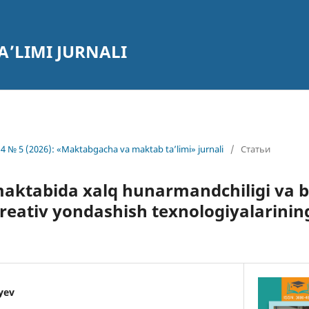
’LIMI JURNALI
4 № 5 (2026): «Maktabgacha va maktab ta’limi» jurnali
/
Статьи
ktabida xalq hunarmandchiligi va b
kreativ yondashish texnologiyalarin
yev