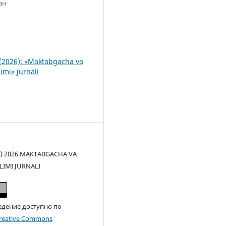
ан
8
(2026): «Maktabgacha va
imi» jurnali
(c) 2026 MAKTABGACHA VA
LIMI JURNALI
едение доступно по
reative Commons