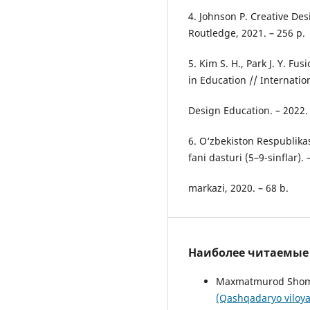
4. Johnson P. Creative De
Routledge, 2021. – 256 p.
5. Kim S. H., Park J. Y. Fus
in Education // Internation
Design Education. – 2022. –
6. O‘zbekiston Respublik
fani dasturi (5–9-sinflar). 
markazi, 2020. – 68 b.
Наиболее читаемые с
Maxmatmurod Shomir
(Qashqadaryo viloya