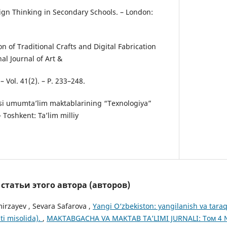
sign Thinking in Secondary Schools. – London:
ion of Traditional Crafts and Digital Fabrication
al Journal of Art &
 Vol. 41(2). – P. 233–248.
asi umumta’lim maktablarining “Texnologiya”
– Toshkent: Ta’lim milliy
татьи этого автора (авторов)
zayev , Sevara Safarova ,
Yangi O‘zbekiston: yangilanish va taraq
ti misolida).
,
MAKTABGACHA VA MAKTAB TA’LIMI JURNALI: Том 4 №