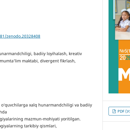
5281/zenodo.20328408
unarmandchiligi, badiiy loyihalash, kreativ
mumta’lim maktabi, divergent fikrlash,
o‘quvchilarga xalq hunarmandchiligi va badiiy
PDF (У
shda
giyalarining mazmun-mohiyati yoritilgan.
giyalarning tarkibiy qismlari,