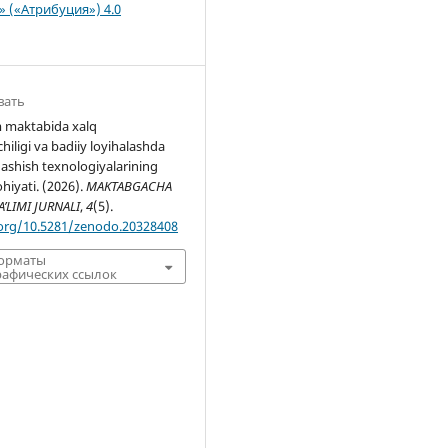
n» («Атрибуция») 4.0
вать
 maktabida xalq
ligi va badiiy loyihalashda
ashish texnologiyalarining
yati. (2026).
MAKTABGACHA
’LIMI JURNALI
,
4
(5).
.org/10.5281/zenodo.20328408
форматы
афических ссылок