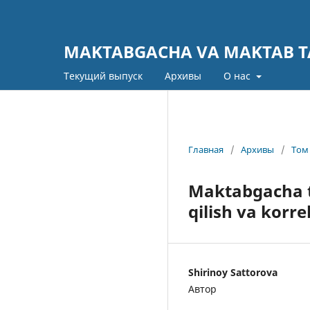
MAKTABGACHA VA MAKTAB TA
Текущий выпуск
Архивы
О нас
Главная
/
Архивы
/
Том 
Maktabgacha ta
qilish va korr
Shirinoy Sattorova
Автор