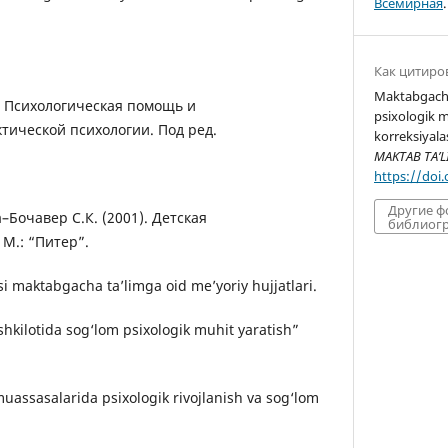
Всемирная
.
Как цитиро
Maktabgacha 
). Психологическая помощь и
psixologik mu
тической психологии. Под ред.
korreksiyala
MAKTAB TA’L
https://doi
Другие 
а–Бочавер С.К. (2001). Детская
библиогр
 М.: “Питер”.
i maktabgacha ta’limga oid me’yoriy hujjatlari.
shkilotida sog‘lom psixologik muhit yaratish”
uassasalarida psixologik rivojlanish va sog‘lom