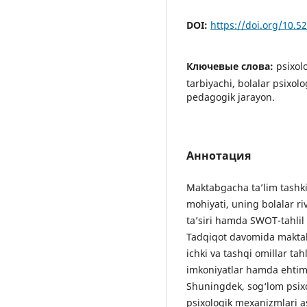
DOI:
https://doi.org/10.
Ключевые слова:
psixol
tarbiyachi, bolalar psixolo
pedagogik jarayon.
Аннотация
Maktabgacha ta’lim tashk
mohiyati, uning bolalar ri
ta’siri hamda SWOT-tahlil 
Tadqiqot davomida maktabg
ichki va tashqi omillar tah
imkoniyatlar hamda ehtimo
Shuningdek, sog‘lom psixo
psixologik mexanizmlari a