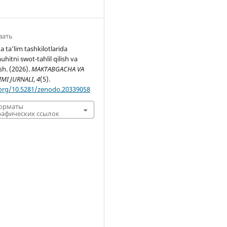
вать
ta’lim tashkilotlarida
hitni swot-tahlil qilish va
sh. (2026).
MAKTABGACHA VA
IMI JURNALI
,
4
(5).
.org/10.5281/zenodo.20339058
форматы
афических ссылок