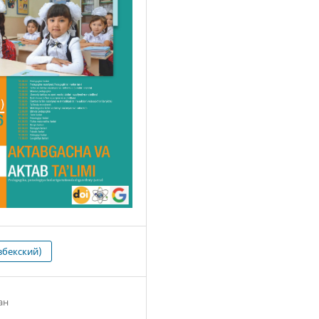
збекский)
ан