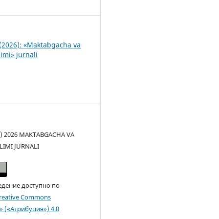
8
(2026): «Maktabgacha va
imi» jurnali
(c) 2026 MAKTABGACHA VA
LIMI JURNALI
едение доступно по
reative Commons
n» («Атрибуция») 4.0