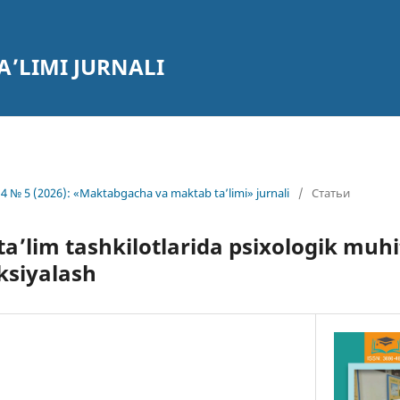
’LIMI JURNALI
4 № 5 (2026): «Maktabgacha va maktab ta’limi» jurnali
/
Статьи
’lim tashkilotlarida psixologik muhit
eksiyalash