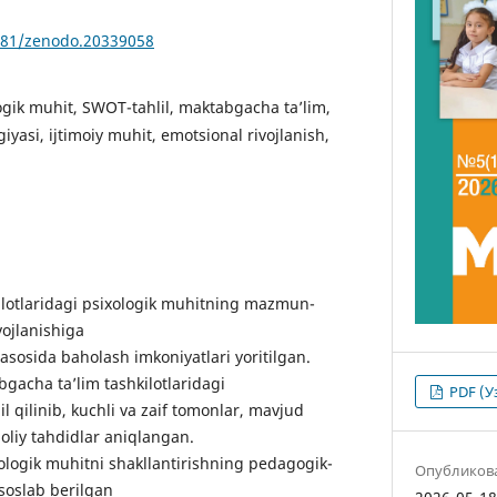
5281/zenodo.20339058
ogik muhit, SWOT-tahlil, maktabgacha ta’lim,
giyasi, ijtimoiy muhit, emotsional rivojlanish,
ilotlaridagi psixologik muhitning mazmun-
vojlanishiga
asosida baholash imkoniyatlari yoritilgan.
acha ta’lim tashkilotlaridagi
PDF (У
lil qilinib, kuchli va zaif tomonlar, mavjud
liy tahdidlar aniqlangan.
logik muhitni shakllantirishning pedagogik-
Опубликов
soslab berilgan