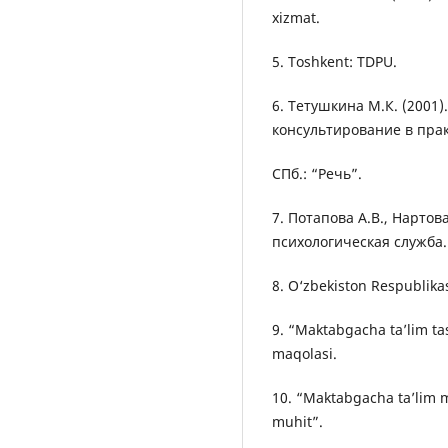
xizmat.
5. Toshkent: TDPU.
6. Тетушкина М.К. (2001
консультирование в прак
СПб.: “Речь”.
7. Потапова А.В., Нартов
психологическая служба.
8. O‘zbekiston Respublikas
9. “Maktabgacha ta’lim ta
maqolasi.
10. “Maktabgacha ta’lim m
muhit”.