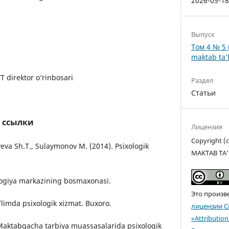
2026-05-1
Выпуск
Том 4 № 5 
maktab ta’l
direktor o‘rinbosari
Раздел
Статьи
 ссылки
Лицензия
Copyright 
eva Sh.T., Sulaymonov M. (2014). Psixologik
MAKTAB TA’
logiya markazining bosmaxonasi.
Это произв
a’limda psixologik xizmat. Buxoro.
лицензии C
«Attributio
 Maktabgacha tarbiya muassasalarida psixologik