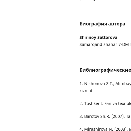
Биография автора
Shirinoy Sattorova
Samarqand shahar 7-DMTT 
Библиографические
1. Nishonova Z.T., Alimbay
xizmat.
2. Toshkent: Fan va texno
3. Barotov Sh.R. (2007). T
4. Mirashirova N. (2003).