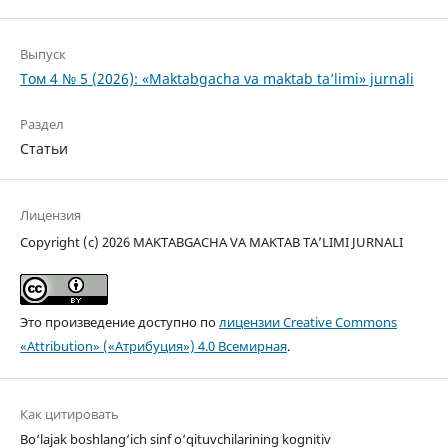
Выпуск
Том 4 № 5 (2026): «Maktabgacha va maktab ta’limi» jurnali
Раздел
Статьи
Лицензия
Copyright (c) 2026 MAKTABGACHA VA MAKTAB TA’LIMI JURNALI
Это произведение доступно по
лицензии Creative Commons
«Attribution» («Атрибуция») 4.0 Всемирная
.
Как цитировать
Bo‘lajak boshlang‘ich sinf o‘qituvchilarining kognitiv