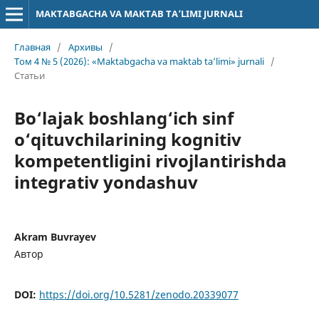
MAKTABGACHA VA MAKTAB TA’LIMI JURNALI
Главная
/
Архивы
/
Том 4 № 5 (2026): «Maktabgacha va maktab ta’limi» jurnali
/
Статьи
Bo‘lajak boshlang‘ich sinf
o‘qituvchilarining kognitiv
kompetentligini rivojlantirishda
integrativ yondashuv
Akram Buvrayev
Автор
DOI:
https://doi.org/10.5281/zenodo.20339077