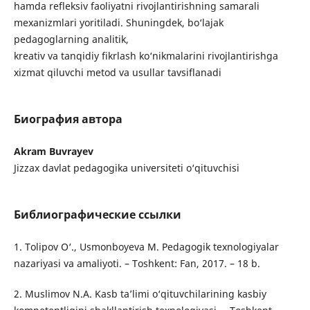
hamda refleksiv faoliyatni rivojlantirishning samarali
mexanizmlari yoritiladi. Shuningdek, bo‘lajak
pedagoglarning analitik,
kreativ va tanqidiy fikrlash ko‘nikmalarini rivojlantirishga
xizmat qiluvchi metod va usullar tavsiflanadi
Биография автора
Akram Buvrayev
Jizzax davlat pedagogika universiteti o‘qituvchisi
Библиографические ссылки
1. Tolipov O‘., Usmonboyeva M. Pedagogik texnologiyalar
nazariyasi va amaliyoti. – Toshkent: Fan, 2017. – 18 b.
2. Muslimov N.A. Kasb ta’limi o‘qituvchilarining kasbiy