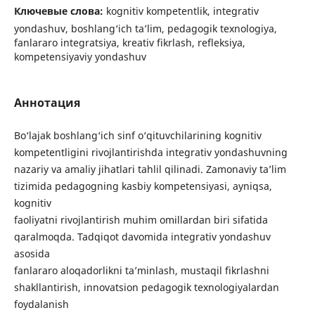
Ключевые слова:
kognitiv kompetentlik, integrativ
yondashuv, boshlang‘ich ta’lim, pedagogik texnologiya,
fanlararo integratsiya, kreativ fikrlash, refleksiya,
kompetensiyaviy yondashuv
Аннотация
Bo‘lajak boshlang‘ich sinf o‘qituvchilarining kognitiv
kompetentligini rivojlantirishda integrativ yondashuvning
nazariy va amaliy jihatlari tahlil qilinadi. Zamonaviy ta’lim
tizimida pedagogning kasbiy kompetensiyasi, ayniqsa,
kognitiv
faoliyatni rivojlantirish muhim omillardan biri sifatida
qaralmoqda. Tadqiqot davomida integrativ yondashuv
asosida
fanlararo aloqadorlikni ta’minlash, mustaqil fikrlashni
shakllantirish, innovatsion pedagogik texnologiyalardan
foydalanish