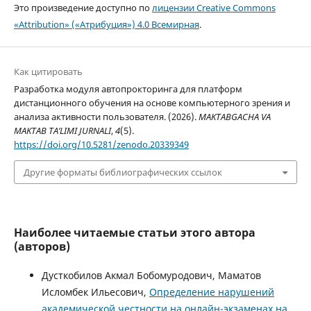
Это произведение доступно по
лицензии Creative Commons
«Attribution» («Атрибуция») 4.0 Всемирная
.
Как цитировать
Разработка модуля автопрокторинга для платформ
дистанционного обучения на основе компьютерного зрения и
анализа активности пользователя. (2026).
MAKTABGACHA VA
MAKTAB TA’LIMI JURNALI
,
4
(5).
https://doi.org/10.5281/zenodo.20339349
Другие форматы библиографических ссылок
Наиболее читаемые статьи этого автора
(авторов)
Дусткобилов Акмал Бобомуродович, Маматов
Исломбек Ильесович,
Определение нарушений
академической честности на онлайн-экзаменах на