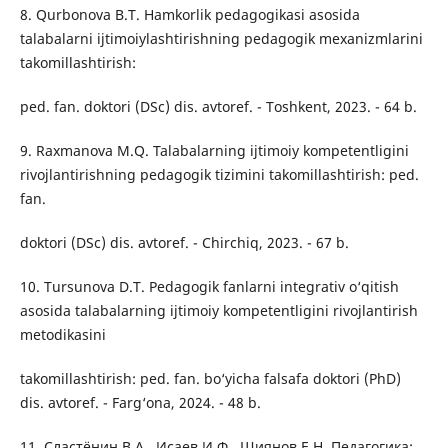
8. Qurbonova B.T. Hamkorlik pedagogikasi asosida
talabalarni ijtimoiylashtirishning pedagogik mexanizmlarini
takomillashtirish:
ped. fan. doktori (DSc) dis. avtoref. - Toshkent, 2023. - 64 b.
9. Raxmanova M.Q. Talabalarning ijtimoiy kompetentligini
rivojlantirishning pedagogik tizimini takomillashtirish: ped.
fan.
doktori (DSc) dis. avtoref. - Chirchiq, 2023. - 67 b.
10. Tursunova D.T. Pedagogik fanlarni integrativ o‘qitish
asosida talabalarning ijtimoiy kompetentligini rivojlantirish
metodikasini
takomillashtirish: ped. fan. bo‘yicha falsafa doktori (PhD)
dis. avtoref. - Farg‘ona, 2024. - 48 b.
11. Сластёнин В.А., Исаев И.Ф., Шиянов Е.Н. Педагогика: