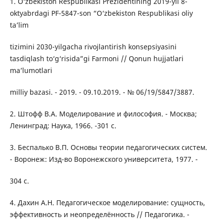
1. O‘zbekiston Respublikasi Prezidentining 2019-yil 8-
oktyabrdagi PF-5847-son “O‘zbekiston Respublikasi oliy
ta’lim
tizimini 2030-yilgacha rivojlantirish konsepsiyasini
tasdiqlash to‘g‘risida”gi Farmoni // Qonun hujjatlari
ma’lumotlari
milliy bazasi. - 2019. - 09.10.2019. - № 06/19/5847/3887.
2. Штофф В.А. Моделирование и философия. - Москва;
Ленинград: Наука, 1966. -301 с.
3. Беспалько В.П. Основы теории педагогических систем.
- Воронеж: Изд-во Воронежского университета, 1977. -
304 с.
4. Дахин А.Н. Педагогическое моделирование: сущность,
эффективность и неопределённость // Педагогика. -