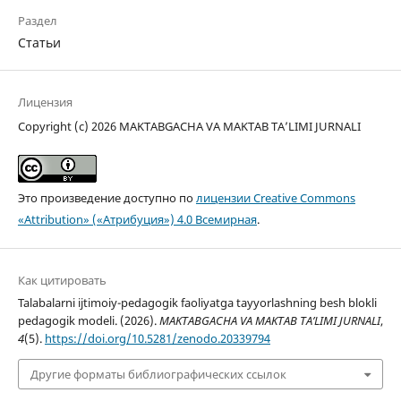
Раздел
Статьи
Лицензия
Copyright (c) 2026 MAKTABGACHA VA MAKTAB TA’LIMI JURNALI
Это произведение доступно по
лицензии Creative Commons
«Attribution» («Атрибуция») 4.0 Всемирная
.
Как цитировать
Talabalarni ijtimoiy-pedagogik faoliyatga tayyorlashning besh blokli
pedagogik modeli. (2026).
MAKTABGACHA VA MAKTAB TA’LIMI JURNALI
,
4
(5).
https://doi.org/10.5281/zenodo.20339794
Другие форматы библиографических ссылок