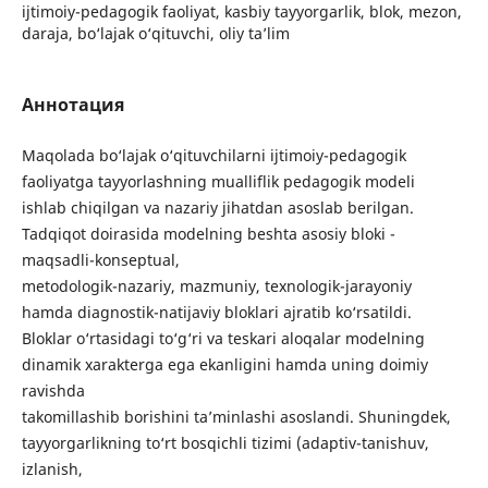
ijtimoiy-pedagogik faoliyat, kasbiy tayyorgarlik, blok, mezon,
daraja, bo‘lajak o‘qituvchi, oliy ta’lim
Аннотация
Maqolada bo‘lajak o‘qituvchilarni ijtimoiy-pedagogik
faoliyatga tayyorlashning mualliflik pedagogik modeli
ishlab chiqilgan va nazariy jihatdan asoslab berilgan.
Tadqiqot doirasida modelning beshta asosiy bloki -
maqsadli-konseptual,
metodologik-nazariy, mazmuniy, texnologik-jarayoniy
hamda diagnostik-natijaviy bloklari ajratib ko‘rsatildi.
Bloklar o‘rtasidagi to‘g‘ri va teskari aloqalar modelning
dinamik xarakterga ega ekanligini hamda uning doimiy
ravishda
takomillashib borishini ta’minlashi asoslandi. Shuningdek,
tayyorgarlikning to‘rt bosqichli tizimi (adaptiv-tanishuv,
izlanish,