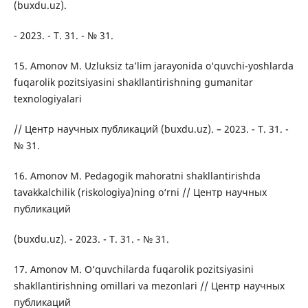
(buxdu.uz).
- 2023. - Т. 31. - № 31.
15. Amonov M. Uzluksiz ta’lim jarayonida o‘quvchi-yoshlarda
fuqarolik pozitsiyasini shakllantirishning gumanitar
texnologiyalari
// Центр научных публикаций (buxdu.uz). – 2023. - Т. 31. -
№ 31.
16. Amonov M. Pedagogik mahoratni shakllantirishda
tavakkalchilik (riskologiya)ning o‘rni // Центр научных
публикаций
(buxdu.uz). - 2023. - Т. 31. - № 31.
17. Amonov M. O‘quvchilarda fuqarolik pozitsiyasini
shakllantirishning omillari va mezonlari // Центр научных
публикаций