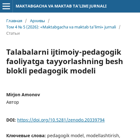
MAKTABGACHA VA MAKTAB TA’LIMI JURNALI
Главная
/
Архивы
/
Том 4 № 5 (2026): «Maktabgacha va maktab ta’limi» jurnali
/
Статьи
Talabalarni ijtimoiy-pedagogik
faoliyatga tayyorlashning besh
blokli pedagogik modeli
Mirjon Amonov
Автор
DOI:
https://doi.org/10.5281/zenodo.20339794
Ключевые слова:
pedagogik model, modellashtirish,