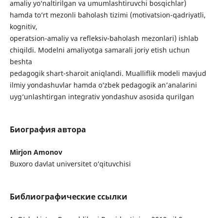
amaliy yo‘naltirilgan va umumlashtiruvchi bosqichlar)
hamda to‘rt mezonli baholash tizimi (motivatsion-qadriyatli,
kognitiv,
operatsion-amaliy va refleksiv-baholash mezonlari) ishlab
chiqildi. Modelni amaliyotga samarali joriy etish uchun
beshta
pedagogik shart-sharoit aniqlandi. Mualliflik modeli mavjud
ilmiy yondashuvlar hamda o‘zbek pedagogik an’analarini
uyg‘unlashtirgan integrativ yondashuv asosida qurilgan
Биография автора
Mirjon Amonov
Buxoro davlat universitet o‘qituvchisi
Библиографические ссылки