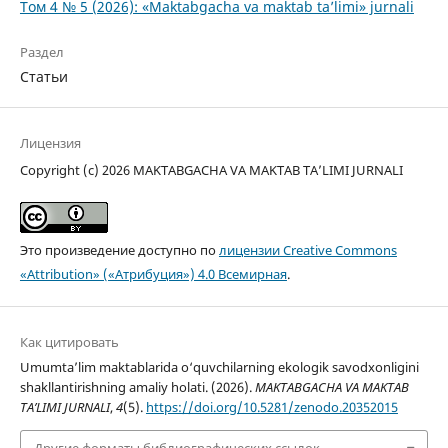
Том 4 № 5 (2026): «Maktabgacha va maktab ta’limi» jurnali
Раздел
Статьи
Лицензия
Copyright (c) 2026 MAKTABGACHA VA MAKTAB TA’LIMI JURNALI
Это произведение доступно по
лицензии Creative Commons
«Attribution» («Атрибуция») 4.0 Всемирная
.
Как цитировать
Umumta’lim maktablarida o‘quvchilarning ekologik savodxonligini
shakllantirishning amaliy holati. (2026).
MAKTABGACHA VA MAKTAB
TA’LIMI JURNALI
,
4
(5).
https://doi.org/10.5281/zenodo.20352015
Другие форматы библиографических ссылок