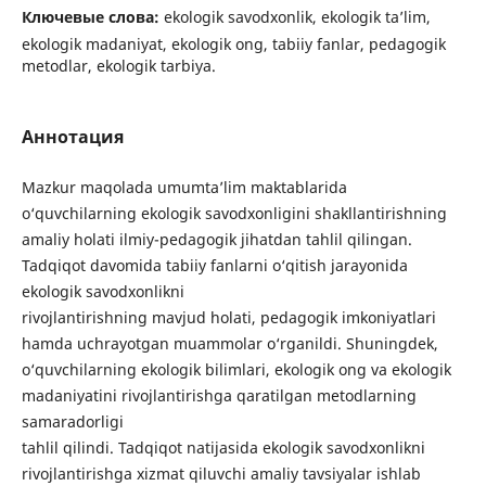
Ключевые слова:
ekologik savodxonlik, ekologik ta’lim,
ekologik madaniyat, ekologik ong, tabiiy fanlar, pedagogik
metodlar, ekologik tarbiya.
Аннотация
Mazkur maqolada umumta’lim maktablarida
o‘quvchilarning ekologik savodxonligini shakllantirishning
amaliy holati ilmiy-pedagogik jihatdan tahlil qilingan.
Tadqiqot davomida tabiiy fanlarni o‘qitish jarayonida
ekologik savodxonlikni
rivojlantirishning mavjud holati, pedagogik imkoniyatlari
hamda uchrayotgan muammolar o‘rganildi. Shuningdek,
o‘quvchilarning ekologik bilimlari, ekologik ong va ekologik
madaniyatini rivojlantirishga qaratilgan metodlarning
samaradorligi
tahlil qilindi. Tadqiqot natijasida ekologik savodxonlikni
rivojlantirishga xizmat qiluvchi amaliy tavsiyalar ishlab