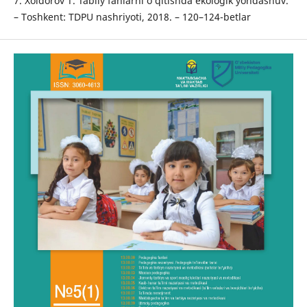
7. Xoldorov T. Tabiiy fanlarni o‘qitishda ekologik yondashuv.
– Toshkent: TDPU nashriyoti, 2018. – 120–124-betlar