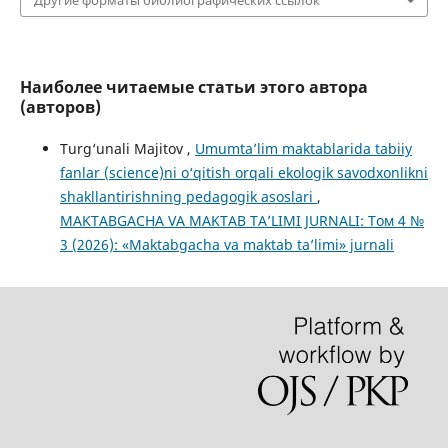
Наиболее читаемые статьи этого автора
(авторов)
Turg‘unali Majitov ,
Umumta’lim maktablarida tabiiy
fanlar (science)ni o‘qitish orqali ekologik savodxonlikni
shakllantirishning pedagogik asoslari
,
MAKTABGACHA VA MAKTAB TA’LIMI JURNALI: Том 4 №
3 (2026): «Maktabgacha va maktab ta’limi» jurnali