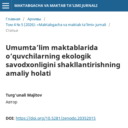
MAKTABGACHA VA MAKTAB TA’LIMI JURNALI
Главная
/
Архивы
/
Том 4 № 5 (2026): «Maktabgacha va maktab ta’limi» jurnali
/
Статьи
Umumta’lim maktablarida
o‘quvchilarning ekologik
savodxonligini shakllantirishning
amaliy holati
Turg‘unali Majitov
Автор
DOI:
https://doi.org/10.5281/zenodo.20352015