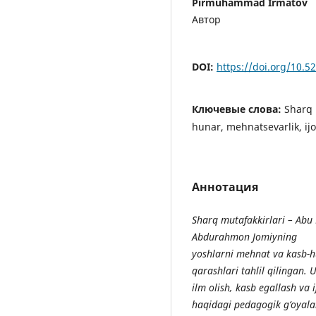
Pirmuhammad Irmatov
Автор
DOI:
https://doi.org/10.
Ключевые слова:
Sharq 
hunar, mehnatsevarlik, ijod
Аннотация
Sharq mutafakkirlari – Abu
Abdurahmon Jomiyning
yoshlarni mehnat va kasb-h
qarashlari tahlil qilingan.
ilm olish, kasb egallash va 
haqidagi pedagogik g‘oyalar