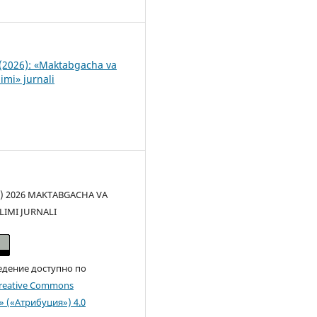
8
(2026): «Maktabgacha va
imi» jurnali
(c) 2026 MAKTABGACHA VA
LIMI JURNALI
едение доступно по
reative Commons
n» («Атрибуция») 4.0