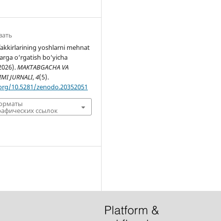
вать
akkirlarining yoshlarni mehnat
arga o‘rgatish bo‘yicha
(2026).
MAKTABGACHA VA
IMI JURNALI
,
4
(5).
.org/10.5281/zenodo.20352051
форматы
афических ссылок