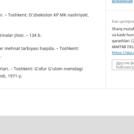
Всемирная
.
r. – Toshkent: O‘zbekiston KP MK nashriyoti,
Как цитиро
Sharq mutaf
va kasb-hun
alar jilosi. – 134 b.
qarashlari. 
MAKTAB TA’L
ar mehnat tarbiyasi haqida. – Toshkent:
https://doi
.
Другие 
библиогр
rlari. – Toshkent: G‘ofur G‘ulom nomidagi
oti, 1971-y.