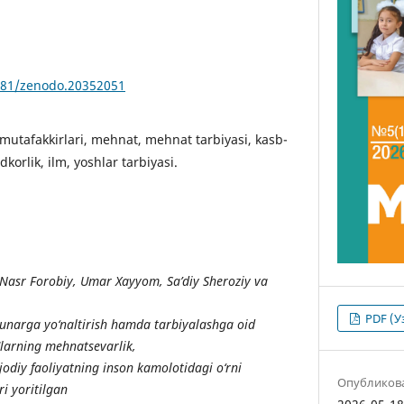
5281/zenodo.20352051
mutafakkirlari, mehnat, mehnat tarbiyasi, kasb-
korlik, ilm, yoshlar tarbiyasi.
 Nasr Forobiy, Umar Xayyom, Sa’diy Sheroziy va
PDF (У
unarga yo‘naltirish hamda tarbiyalashga oid
 Ularning mehnatsevarlik,
ijodiy faoliyatning inson kamolotidagi o‘rni
Опубликов
i yoritilgan