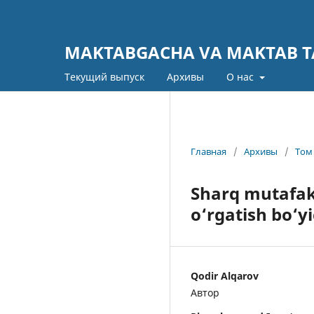
MAKTABGACHA VA MAKTAB TA
Текущий выпуск
Архивы
О нас
Главная
/
Архивы
/
Том 
Sharq mutafak
o‘rgatish bo‘y
Qodir Alqarov
Автор