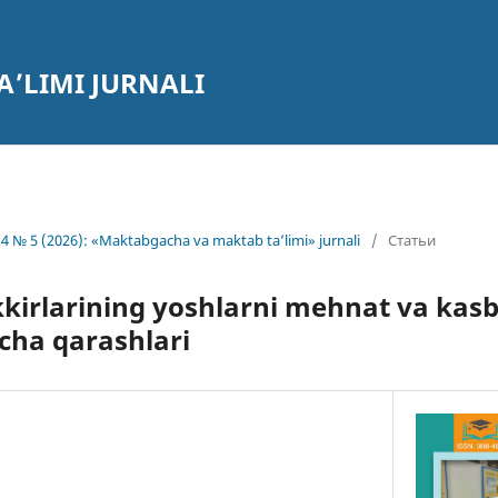
’LIMI JURNALI
4 № 5 (2026): «Maktabgacha va maktab ta’limi» jurnali
/
Статьи
kirlarining yoshlarni mehnat va kas
icha qarashlari