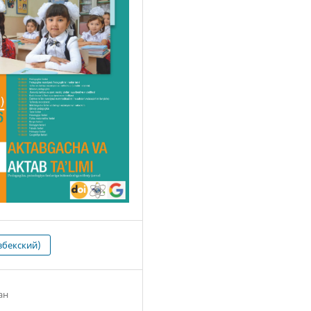
збекский)
ан