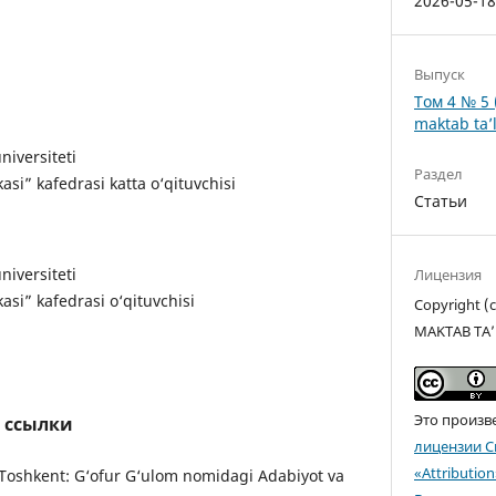
2026-05-1
Выпуск
Том 4 № 5 
maktab ta’l
niversiteti
Раздел
asi” kafedrasi katta o‘qituvchisi
Статьи
niversiteti
Лицензия
asi” kafedrasi o‘qituvchisi
Copyright 
MAKTAB TA’
Это произв
 ссылки
лицензии C
«Attributio
– Toshkent: G‘ofur G‘ulom nomidagi Adabiyot va