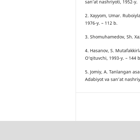
san’at nashriyoti, 1952-y.
2. Xayyom, Umar. Ruboiyla
1976-y. – 112 b.
3. Shomuhamedov, Sh. Xazin
4. Hasanov, S. Mutafakkirl
O‘qituvchi, 1993-y. – 144 b
5. Jomiy, A. Tanlangan asa
Adabiyot va san’at nashriy