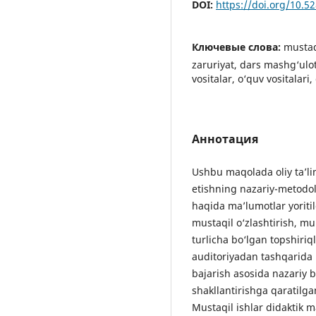
DOI:
https://doi.org/10.
Ключевые слова:
mustaq
zaruriyat, dars mashg‘ulotl
vositalar, o‘quv vositalari
Аннотация
Ushbu maqolada oliy ta’li
etishning nazariy-metodol
haqida ma’lumotlar yoriti
mustaqil o‘zlashtirish, mu
turlicha bo‘lgan topshiriq
auditoriyadan tashqarida
bajarish asosida nazariy b
shakllantirishga qaratilgan
Mustaqil ishlar didaktik m