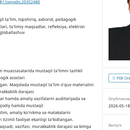
5281/zenodo.20352480
il ta’lim, topshiriq, axborot, pedagogik
ari, ta’limiy maqsadlar, refleksiya, elektron
, globallashuv
m muassasalarida mustaqil ta’limni tashkil
ogik asoslari
PDF (У
lgan. Maqolada mustaqil ta’lim o‘quv materialini
rakkablik darajasi
lar hamda amaliy vazifalarni auditoriyada va
Опубликов
 ijodiy hamda mustaqil
2026-05-1
ilim, amaliy ko‘nikma va malakalarni
 tizimli faoliyat ekanligi ta’kidlangan.
Выпуск
aqsadi, vazifasi, murakkablik darajasi va kimga