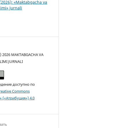
(2026): «Maktabgacha va
imi» jurnali
(c) 2026 MAKTABGACHA VA
LIMI JURNALI
едение доступно по
reative Commons
n» («Атрибуция») 4.0
вать