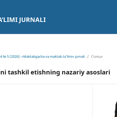
’LIMI JURNALI
4 № 5 (2026): «Maktabgacha va maktab ta’limi» jurnali
/
Статьи
ni tashkil etishning nazariy asoslari