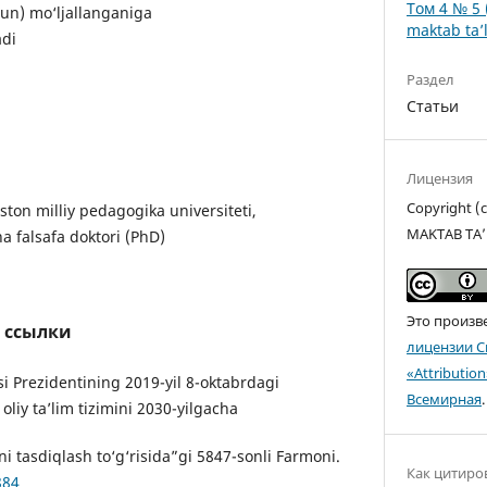
Том 4 № 5 
hun) mo‘ljallanganiga
maktab ta’l
adi
Раздел
Статьи
Лицензия
Copyright 
ton milliy pedagogika universiteti,
MAKTAB TA’
a falsafa doktori (PhD)
Это произв
 ссылки
лицензии C
«Attributio
i Prezidentining 2019-yil 8-oktabrdagi
Всемирная
.
oliy ta’lim tizimini 2030-yilgacha
ini tasdiqlash to‘g‘risida”gi 5847-sonli Farmoni.
Как цитиро
884