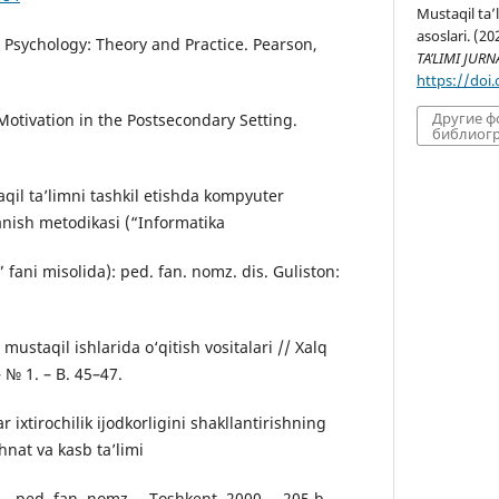
Mustaqil ta’
asoslari. (20
al Psychology: Theory and Practice. Pearson,
TA’LIMI JURN
https://doi
Другие 
Motivation in the Postsecondary Setting.
библиогр
qil ta’limni tashkil etishda kompyuter
anish metodikasi (“Informatika
 fani misolida): ped. fan. nomz. dis. Guliston:
 mustaqil ishlarida o‘qitish vositalari // Xalq
– № 1. – B. 45–47.
r ixtirochilik ijodkorligini shakllantirishning
hnat va kasb ta’limi
. … ped. fan. nomz. – Toshkent, 2000. – 205 b.