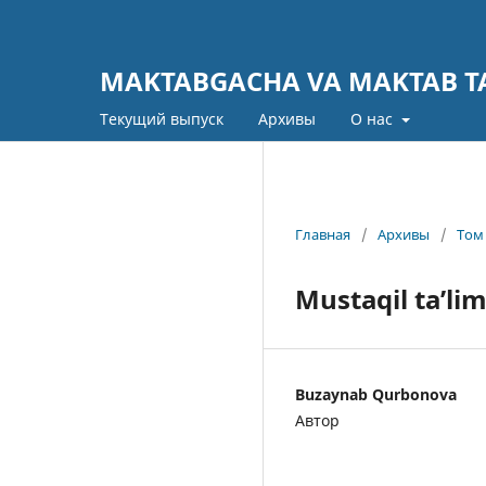
MAKTABGACHA VA MAKTAB TA
Текущий выпуск
Архивы
О нас
Главная
/
Архивы
/
Том 
Mustaqil ta’lim
Buzaynab Qurbonova
Автор