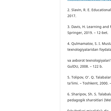
2. Slavin, R. E. Education
2017.
3. Davis, H. Learning and 
Springer, 2019. – 12-bet.
4. Qulmamatov, S. I. Musta
texnologiyalaridan foydal
va axborot texnologiyalari”
GulDU, 2008. – 122 b.
5. Tolipov, O‘. Q. Talabalar
ta’limi. – Toshkent, 2000. 
6. Sharipov, Sh. S. Talabala
pedagogik sharoitlari (Me
fakultetlari misolida): dis