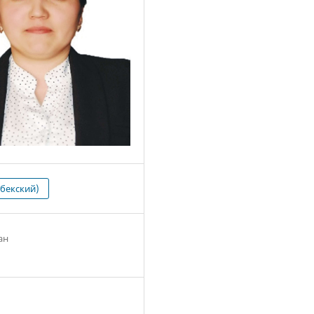
збекский)
ан
8