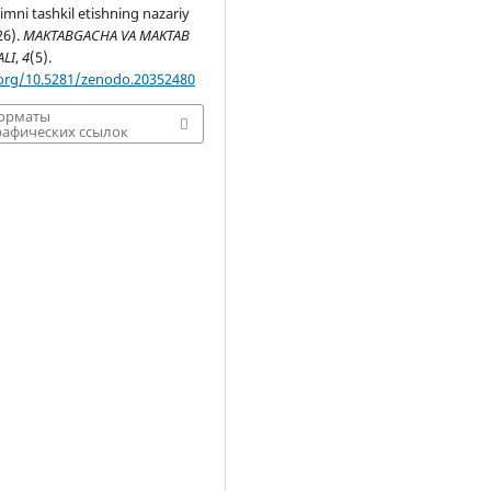
limni tashkil etishning nazariy
26).
MAKTABGACHA VA MAKTAB
ALI
,
4
(5).
.org/10.5281/zenodo.20352480
форматы
афических ссылок