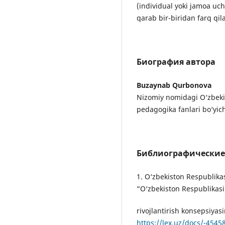
(individual yoki jamoa uc
qarab bir-biridan farq qil
Биография автора
Buzaynab Qurbonova
Nizomiy nomidagi O‘zbekis
pedagogika fanlari bo‘yich
Библиографические
1. O‘zbekiston Respublikas
“O‘zbekiston Respublikasi 
rivojlantirish konsepsiyas
https://lex.uz/docs/-4545