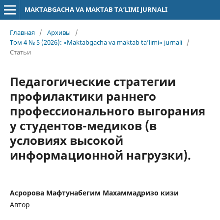
MAKTABGACHA VA MAKTAB TA’LIMI JURNALI
Главная
/
Архивы
/
Том 4 № 5 (2026): «Maktabgacha va maktab ta’limi» jurnali
/
Статьи
Педагогические стратегии
профилактики раннего
профессионального выгорания
у студентов-медиков (в
условиях высокой
информационной нагрузки).
Асророва Мафтунабегим Махаммадризо кизи
Автор