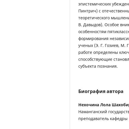
эпистемических убеждени
Пинтрич) с отечественн
теоретического мышления
В. Давыдов). Особое вни
особенностям пятикласс
формирования независим
ученых (Э. Г. Гозиев, М. 
работе определены ключ
способствующие становл
субъекта познания.
Биография автора
Нехочина Лола Шахоб
Наманганский государст
преподаватель кафедры