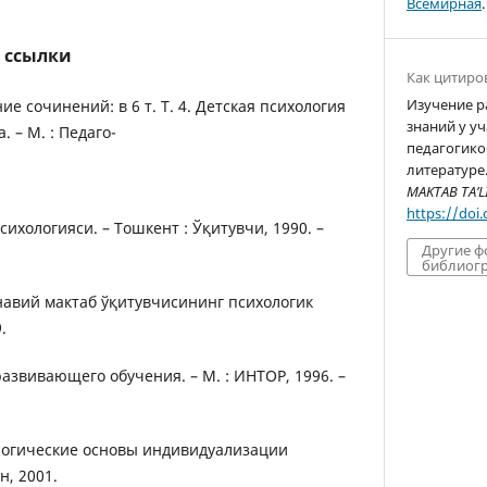
Всемирная
.
 ссылки
Как цитиро
Изучение р
ние сочинений: в 6 т. Т. 4. Детская психология
знаний у уч
. – М. : Педаго-
педагогико
литературе.
MAKTAB TA’L
https://doi
психологияси. – Тошкент : Ўқитувчи, 1990. –
Другие 
библиогр
навий мактаб ўқитувчисининг психологик
.
развивающего обучения. – М. : ИНТОР, 1996. –
ологические основы индивидуализации
н, 2001.