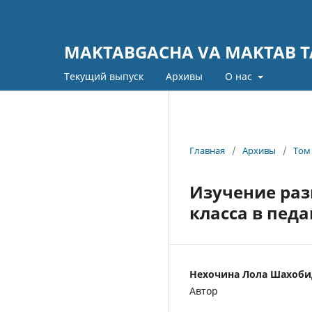
MAKTABGACHA VA MAKTAB TA
Текущий выпуск
Архивы
О нас
Главная
/
Архивы
/
Том 
Изучение раз
класса в пед
Нехочина Лола Шахоб
Автор