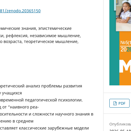
5281/zenodo.20365150
емические знания, эпистемические
ки, рефлексия, независимое мышление,
го возраста, теоретическое мышление,
еоретический анализ проблемы развития
у учащихся
 современной педагогической психологии.
PDF
 от “наивного реа-
осительности и сложности научного знания в
чению в среднем
Опубликов
оставляет классические зарубежные модели