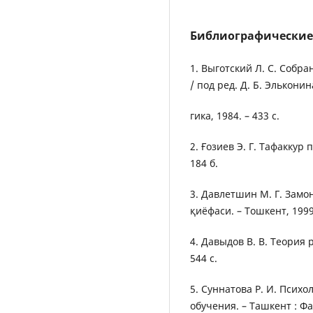
Библиографические
1. Выготский Л. С. Собра
/ под ред. Д. Б. Эльконина
гика, 1984. – 433 с.
2. Ғозиев Э. Г. Тафаккур 
184 б.
3. Давлетшин М. Г. Замо
қиёфаси. – Тошкент, 1999
4. Давыдов В. В. Теория 
544 с.
5. Суннатова Р. И. Псих
обучения. – Ташкент : Фа