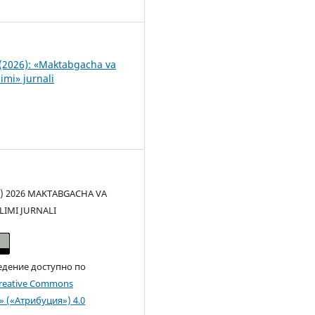
8
(2026): «Maktabgacha va
imi» jurnali
(c) 2026 MAKTABGACHA VA
LIMI JURNALI
едение доступно по
reative Commons
n» («Атрибуция») 4.0