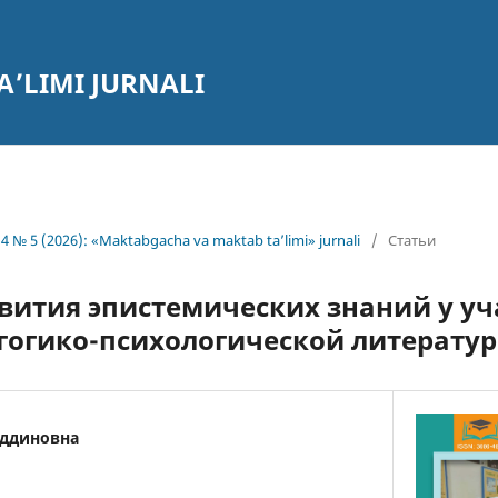
’LIMI JURNALI
4 № 5 (2026): «Maktabgacha va maktab ta’limi» jurnali
/
Статьи
вития эпистемических знаний у уч
агогико-психологической литератур
иддиновна