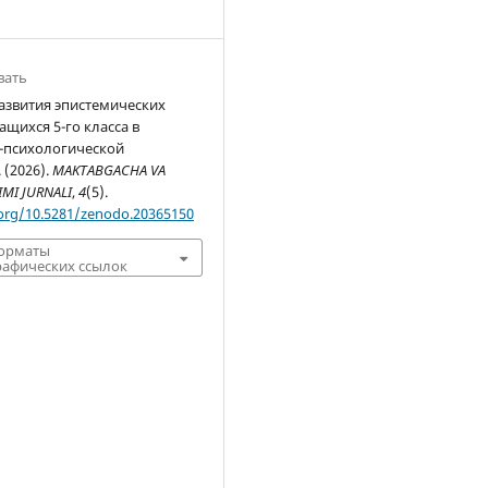
вать
азвития эпистемических
ащихся 5-го класса в
-психологической
 (2026).
MAKTABGACHA VA
IMI JURNALI
,
4
(5).
.org/10.5281/zenodo.20365150
форматы
афических ссылок