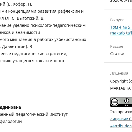
2026-05-1
й (Б. Хофер, П.
ыми концепциями развития рефлексии и
 (Л. С. Выготский, В.
Выпуск
мание уделено психолого-педагогическим
Том 4 № 5 
ников и значимости
maktab ta’l
ого мышления в работах узбекистанских
Раздел
Г. Давлетшин). В
Статьи
евые педагогические стратегии,
ению учащегося как активного
Лицензия
Copyright 
MAKTAB TA’
иддиновна
Это произв
венный педагогический институт
лицензии C
 филологии
«Attributio