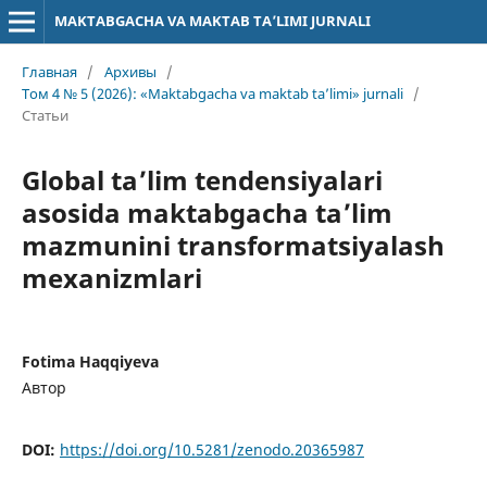
MAKTABGACHA VA MAKTAB TA’LIMI JURNALI
Главная
/
Архивы
/
Том 4 № 5 (2026): «Maktabgacha va maktab ta’limi» jurnali
/
Статьи
Global ta’lim tendensiyalari
asosida maktabgacha ta’lim
mazmunini transformatsiyalash
mexanizmlari
Fotima Haqqiyeva
Автор
DOI:
https://doi.org/10.5281/zenodo.20365987