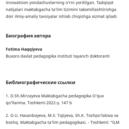
innovatsion yondashuvlarning o‘rni yoritilgan. Tadqiqot
natijalari maktabgacha ta’lim tizimini takomillashtirishga
doir ilmiy-amaliy tavsiyalar ishlab chiqishga xizmat qiladi.
Биография автора
Fotima Haqqiyeva
Buxoro davlat pedagogika instituti tayanch doktoranti
Библиографические ссылки
1. D.Sh.Mirzayeva Maktabgacha pedagogika O‘quv
qo‘llanma. Toshkent-2022-y. 147 b
2. O.U. Hasanboyeva, M.X. Tojiyeva, Sh.K. Toshpo‘latova va
boshq. Maktabgacha ta’lim pedagogikasi. - Toshkent: “ILM