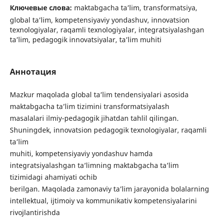
Ключевые слова:
maktabgacha ta’lim, transformatsiya,
global ta’lim, kompetensiyaviy yondashuv, innovatsion
texnologiyalar, raqamli texnologiyalar, integratsiyalashgan
ta’lim, pedagogik innovatsiyalar, ta’lim muhiti
Аннотация
Mazkur maqolada global ta’lim tendensiyalari asosida
maktabgacha ta’lim tizimini transformatsiyalash
masalalari ilmiy-pedagogik jihatdan tahlil qilingan.
Shuningdek, innovatsion pedagogik texnologiyalar, raqamli
ta’lim
muhiti, kompetensiyaviy yondashuv hamda
integratsiyalashgan ta’limning maktabgacha ta’lim
tizimidagi ahamiyati ochib
berilgan. Maqolada zamonaviy ta’lim jarayonida bolalarning
intellektual, ijtimoiy va kommunikativ kompetensiyalarini
rivojlantirishda