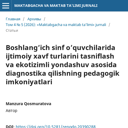
MAKTABGACHA VA MAKTAB TA’LIMI JURNALI
Главная
/
Архивы
/
Том 4 № 5 (2026): «Maktabgacha va maktab ta’limi» jurnali
/
Статьи
Boshlang‘ich sinf o‘quvchilarida
ijtimoiy xavf turlarini tasniflash
va ekotizimli yondashuv asosida
diagnostika qilishning pedagogik
imkoniyatlari
Manzura Qosmuratova
Автор
DOI:
https://doi.org/10.5281/zenodo.20390288