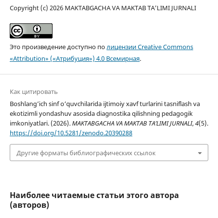
Copyright (c) 2026 MAKTABGACHA VA MAKTAB TA’LIMI JURNALI
Это произведение доступно по
лицензии Creative Commons
«Attribution» («Атрибуция») 4.0 Всемирная
.
Как цитировать
Boshlang‘ich sinf o‘quvchilarida ijtimoiy xavf turlarini tasniflash va
ekotizimli yondashuv asosida diagnostika qilishning pedagogik
imkoniyatlari. (2026).
MAKTABGACHA VA MAKTAB TA’LIMI JURNALI
,
4
(5).
https://doi.org/10.5281/zenodo.20390288
Другие форматы библиографических ссылок
Наиболее читаемые статьи этого автора
(авторов)