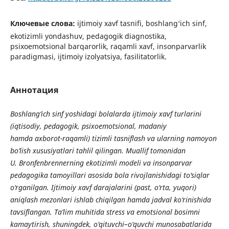
Ключевые слова:
ijtimoiy xavf tasnifi, boshlang‘ich sinf,
ekotizimli yondashuv, pedagogik diagnostika,
psixoemotsional barqarorlik, raqamli xavf, insonparvarlik
paradigmasi, ijtimoiy izolyatsiya, fasilitatorlik.
Аннотация
Boshlang‘ich sinf yoshidagi bolalarda ijtimoiy xavf turlarini
(iqtisodiy, pedagogik, psixoemotsional, madaniy
hamda axborot-raqamli) tizimli tasniflash va ularning namoyon
bo‘lish xususiyatlari tahlil qilingan. Muallif tomonidan
U. Bronfenbrennerning ekotizimli modeli va insonparvar
pedagogika tamoyillari asosida bola rivojlanishidagi to‘siqlar
o‘rganilgan. Ijtimoiy xavf darajalarini (past, o‘rta, yuqori)
aniqlash mezonlari ishlab chiqilgan hamda jadval ko‘rinishida
tavsiflangan. Ta’lim muhitida stress va emotsional bosimni
kamaytirish, shuningdek, o‘qituvchi–o‘quvchi munosabatlarida