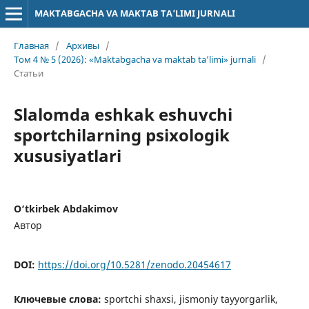
MAKTABGACHA VA MAKTAB TA’LIMI JURNALI
Главная
/
Архивы
/
Том 4 № 5 (2026): «Maktabgacha va maktab ta’limi» jurnali
/
Статьи
Slalomda eshkak eshuvchi
sportchilarning psixologik
xususiyatlari
O‘tkirbek Abdakimov
Автор
DOI:
https://doi.org/10.5281/zenodo.20454617
Ключевые слова:
sportchi shaxsi, jismoniy tayyorgarlik,