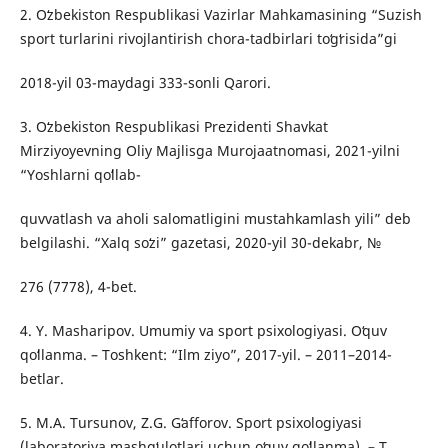
2. Oʻzbekiston Respublikasi Vazirlar Mahkamasining “Suzish
sport turlarini rivojlantirish chora-tadbirlari toʻgʻrisida”gi
2018-yil 03-maydagi 333-sonli Qarori.
3. Oʻzbekiston Respublikasi Prezidenti Shavkat
Mirziyoyevning Oliy Majlisga Murojaatnomasi, 2021-yilni
“Yoshlarni qoʻllab-
quvvatlash va aholi salomatligini mustahkamlash yili” deb
belgilashi. “Xalq soʻzi” gazetasi, 2020-yil 30-dekabr, №
276 (7778), 4-bet.
4. Y. Masharipov. Umumiy va sport psixologiyasi. Oʻquv
qoʻllanma. – Toshkent: “Ilm ziyo”, 2017-yil. – 2011–2014-
betlar.
5. M.A. Tursunov, Z.G. Gʻafforov. Sport psixologiyasi
(laboratoriya mashgʻulotlari uchun oʻquv qoʻllanma). – T.,