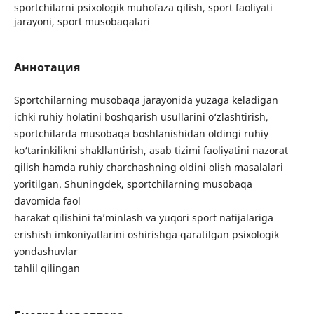
sportchilarni psixologik muhofaza qilish, sport faoliyati
jarayoni, sport musobaqalari
Аннотация
Sportchilarning musobaqa jarayonida yuzaga keladigan
ichki ruhiy holatini boshqarish usullarini o‘zlashtirish,
sportchilarda musobaqa boshlanishidan oldingi ruhiy
ko‘tarinkilikni shakllantirish, asab tizimi faoliyatini nazorat
qilish hamda ruhiy charchashning oldini olish masalalari
yoritilgan. Shuningdek, sportchilarning musobaqa
davomida faol
harakat qilishini ta’minlash va yuqori sport natijalariga
erishish imkoniyatlarini oshirishga qaratilgan psixologik
yondashuvlar
tahlil qilingan