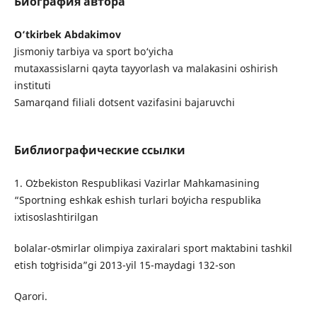
Биография автора
O‘tkirbek Abdakimov
Jismoniy tarbiya va sport bo‘yicha
mutaxassislarni qayta tayyorlash va malakasini oshirish
instituti
Samarqand filiali dotsent vazifasini bajaruvchi
Библиографические ссылки
1. Oʻzbekiston Respublikasi Vazirlar Mahkamasining
“Sportning eshkak eshish turlari boʻyicha respublika
ixtisoslashtirilgan
bolalar-oʻsmirlar olimpiya zaxiralari sport maktabini tashkil
etish toʻgʻrisida”gi 2013-yil 15-maydagi 132-son
Qarori.