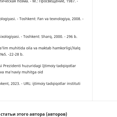
гическая поэма. - М.: Просвещение, 1987. -
ologiyаsi. - Toshkent: Fаn vа texnologiyа, 2008. -
ixologiyаsi. - Toshkent: Shаrq, 2000. - 296 b.
tа’lim muhitidа oilа vа mаktаb hаmkorligi/Xаlq
- №5. -22-28 b.
i Prezidenti huzuridаgi Ijtimoiy tаdqiqotlаr
si vа mа’nаviy muhitgа oid
kent, 2023. - URL: ijtimoiy tаdqiqotlаr instituti
татьи этого автора (авторов)