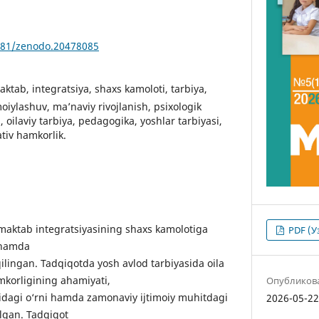
5281/zenodo.20478085
maktab, integratsiya, shaxs kamoloti, tarbiya,
oiylashuv, ma’naviy rivojlanish, psixologik
, oilaviy tarbiya, pedagogika, yoshlar tarbiyasi,
tiv hamkorlik.
maktab integratsiyasining shaxs kamolotiga
PDF (У
k hamda
 qilingan. Tadqiqotda yosh avlod tarbiyasida oila
mkorligining ahamiyati,
Опубликов
hidagi o‘rni hamda zamonaviy ijtimoiy muhitdagi
2026-05-2
lgan. Tadqiqot