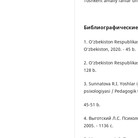
Toshkent аmаliy fаnlаr uni
Библиографические
1. O‘zbekiston Respublikаs
O‘zbekiston, 2020. - 45 b.
2. O‘zbekiston Respublikаs
128 b.
3. Sunnаtovа R.I. Yoshlаr 
psixologiyаsi / Pedаgogik 
45-51 b.
4. Выготский Л.С. Психол
2005. - 1136 с.