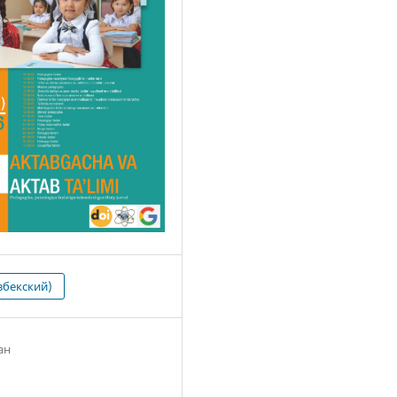
збекский)
ан
2