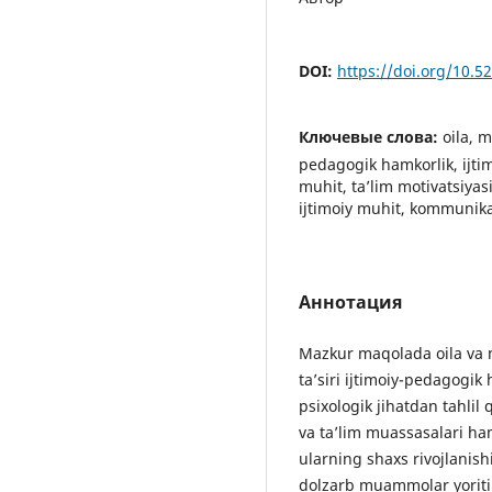
DOI:
https://doi.org/10.
Ключевые слова:
oila, 
pedagogik hamkorlik, ijtim
muhit, ta’lim motivatsiyasi
ijtimoiy muhit, kommunika
Аннотация
Mazkur maqolada oila va 
ta’siri ijtimoiy-pedagogi
psixologik jihatdan tahlil
va ta’lim muassasalari ha
ularning shaxs rivojlanis
dolzarb muammolar yoriti