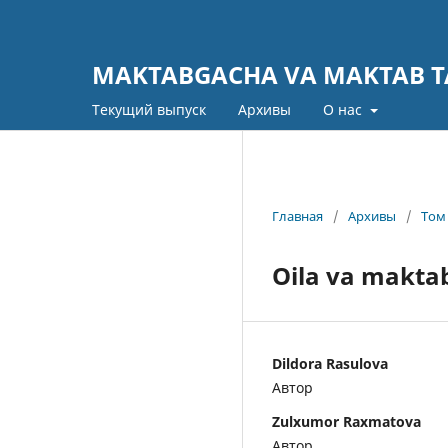
MAKTABGACHA VA MAKTAB TA
Текущий выпуск
Архивы
О нас
Главная
/
Архивы
/
Том 
Oila va maktab
Dildorа Rаsulovа
Автор
Zulxumor Raxmatova
Автор