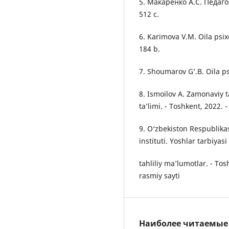
5. Макаренко А.С. Педаго
512 с.
6. Kаrimovа V.M. Oilа psix
184 b.
7. Shoumаrov G‘.B. Oilа ps
8. Ismoilov А. Zаmonаviy 
tа’limi. - Toshkent, 2022. 
9. O‘zbekiston Respublikаs
instituti. Yoshlаr tаrbiyа
tаhliliy mа’lumotlаr. - Tosh
rаsmiy sаyti
Наиболее читаемые с