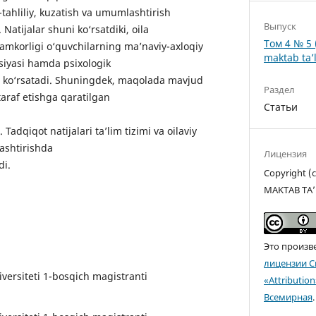
y-tahliliy, kuzatish va umumlashtirish
Выпуск
Natijalar shuni ko‘rsatdiki, oila
Том 4 № 5 
mkorligi o‘quvchilarning ma’naviy-axloqiy
maktab ta’l
atsiyasi hamda psixologik
sir ko‘rsatadi. Shuningdek, maqolada mavjud
Раздел
araf etishga qaratilgan
Статьи
 Tadqiqot natijalari ta’lim tizimi va oilaviy
lashtirishda
Лицензия
di.
Copyright 
MAKTAB TA’
Это произв
лицензии C
versiteti 1-bosqich mаgistrаnti
«Attributio
Всемирная
.