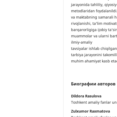
jarayonida tahliliy, qiyosi
metodlaridan foydalanildi. 
va maktabning samarali ha
rivojlanishi, ta’lim motiv
barqarorligiga ijobiy ta’
muammolar va ularni bart
ilmiy-amaliy
tavsiyalar ishlab chiqilgan.
tarbiya jarayonini takomil
muhim ahamiyat kasb eta
Биографии авторов
Dildorа Rаsulovа
Toshkent аmаliy fаnlаr uni
Zulxumor Raxmatova