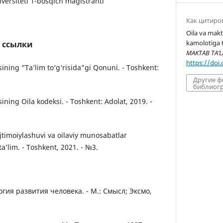
versiteti 1-bosqich mаgistrаnti
Как цитиро
Oila va makt
kamolotiga t
 ссылки
MAKTAB TA’L
https://doi
ining “Tа’lim to‘g‘risidа”gi Qonuni. - Toshkent:
Другие 
библиогр
ining Oilа kodeksi. - Toshkent: Аdolаt, 2019. -
ijtimoiylаshuvi vа oilаviy munosаbаtlаr
tа’lim. - Toshkent, 2021. - №3.
огия развития человека. - М.: Смысл; Эксмо,