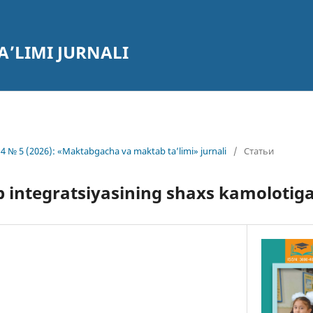
’LIMI JURNALI
4 № 5 (2026): «Maktabgacha va maktab ta’limi» jurnali
/
Статьи
 integratsiyasining shaxs kamolotiga 