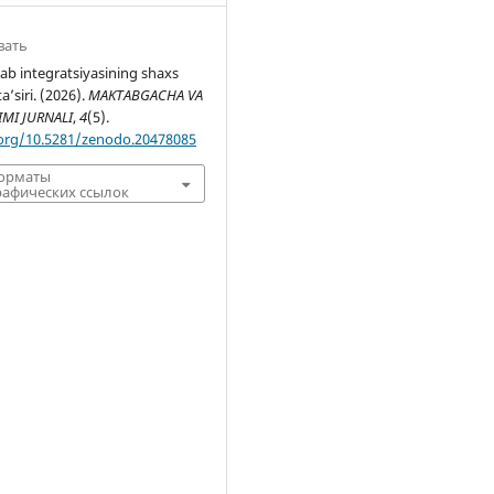
вать
ab integratsiyasining shaxs
a’siri. (2026).
MAKTABGACHA VA
IMI JURNALI
,
4
(5).
.org/10.5281/zenodo.20478085
форматы
афических ссылок