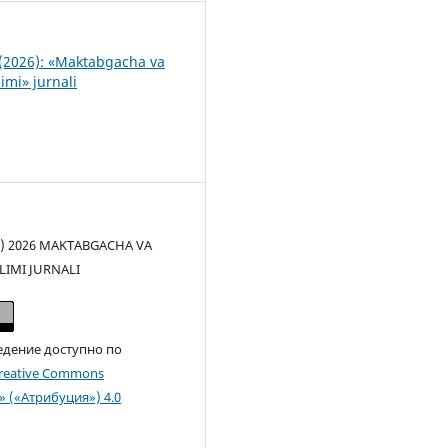
(2026): «Maktabgacha va
imi» jurnali
(c) 2026 MAKTABGACHA VA
LIMI JURNALI
едение доступно по
reative Commons
n» («Атрибуция») 4.0