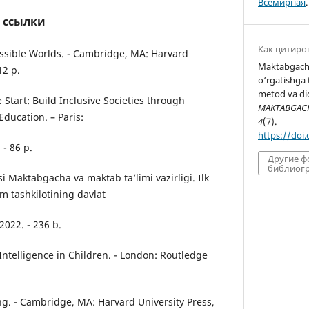
Всемирная
.
 ссылки
Как цитиро
ossible Worlds. - Cambridge, MA: Harvard
Maktabgacha
12 p.
o‘rgatishga 
metod va did
Start: Build Inclusive Societies through
MAKTABGACHA
Education. – Paris:
4
(7).
https://doi
- 86 p.
Другие 
библиогр
i Maktabgacha va maktab ta’limi vazirligi. Ilk
 tashkilotining davlat
2022. - 236 b.
f Intelligence in Children. - London: Routledge
ng. - Cambridge, MA: Harvard University Press,