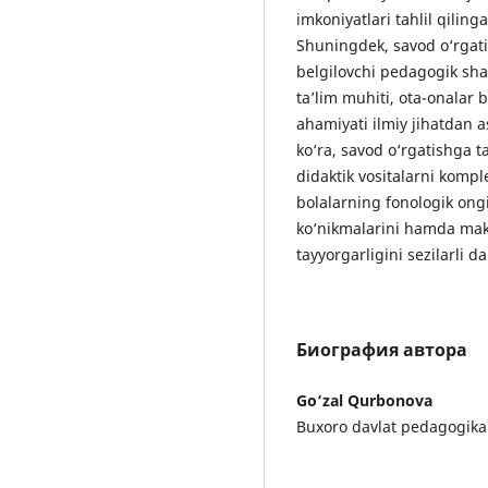
imkoniyatlari tahlil qiling
Shuningdek, savod o‘rgat
belgilovchi pedagogik shar
ta’lim muhiti, ota-onalar
ahamiyati ilmiy jihatdan a
ko‘ra, savod o‘rgatishga 
didaktik vositalarni kompl
bolalarning fonologik ong
ko‘nikmalarini hamda makt
tayyorgarligini sezilarli d
Биография автора
Go‘zal Qurbonova
Buxoro davlat pedagogika i