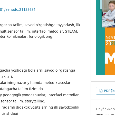
5281/zenodo.21125631
gacha ta’lim, savod o‘rgatishga tayyorlash, ilk
 multisensor ta’lim, interfaol metodlar, STEAM,
otor ko‘nikmalar, fonologik ong.
cha yoshdagi bolalarni savod o‘rgatishga
akllari,
italarining nazariy hamda metodik asoslari
ktabgacha ta’lim tizimida
PDF (У
y pedagogik yondashuvlar, interfaol metodlar,
isensor ta’lim, storytelling,
aqamli didaktik vositalarning ilk savodxonlik
Опубликов
ntirishdagi