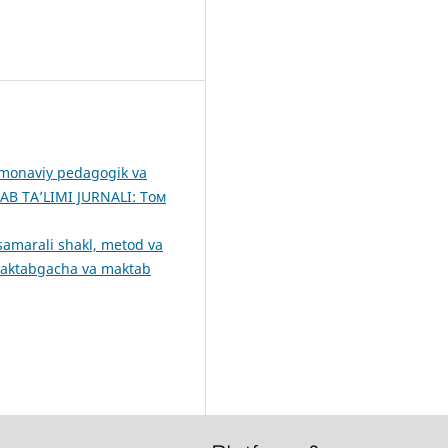
amonaviy pedagogik va
 TA’LIMI JURNALI: Том
samarali shakl, metod va
aktabgacha va maktab