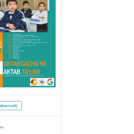
збекский)
ан