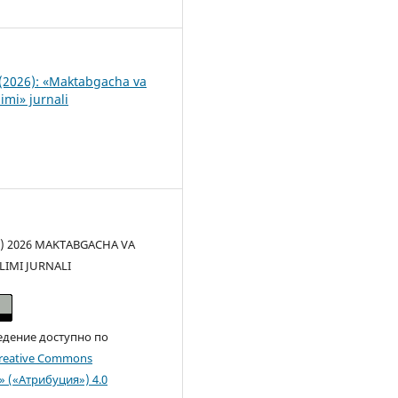
1
(2026): «Maktabgacha va
imi» jurnali
(c) 2026 MAKTABGACHA VA
LIMI JURNALI
едение доступно по
reative Commons
n» («Атрибуция») 4.0