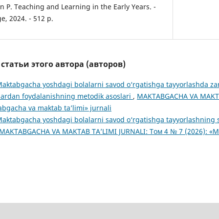
n P. Teaching and Learning in the Early Years. -
e, 2024. - 512 p.
татьи этого автора (авторов)
aktabgacha yoshdagi bolalarni savod o‘rgatishga tayyorlashda z
lardan foydalanishning metodik asoslari
,
MAKTABGACHA VA MAKTAB
abgacha va maktab ta’limi» jurnali
aktabgacha yoshdagi bolalarni savod o‘rgatishga tayyorlashning 
MAKTABGACHA VA MAKTAB TA’LIMI JURNALI: Том 4 № 7 (2026): «M