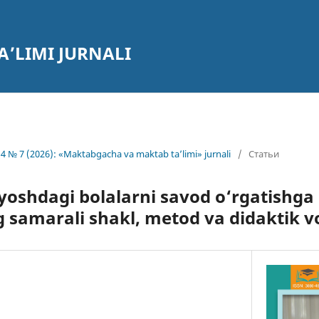
’LIMI JURNALI
4 № 7 (2026): «Maktabgacha va maktab ta’limi» jurnali
/
Статьи
oshdagi bolalarni savod o‘rgatishga
 samarali shakl, metod va didaktik vo