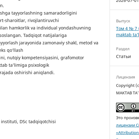
2026-07-0
an.
ishga tayyorlashning samaradorligini
t-sharoitlar, rivojlantiruvchi
Выпуск
 bilan hamkorlik va individual yondashuvning
Том 4 № 7 
maktab ta’l
soslangan. Tadqiqot natijalariga
tayyorlash jarayonida zamonaviy shakl, metod va
Раздел
eks qo‘llash
Статьи
ini, nutqiy kompetensiyasini, grafomotor
ab ta’limiga psixologik
arajada oshirishi aniqlandi.
Лицензия
Copyright 
MAKTAB TA’
Это произв
nstituti, DSc tadqiqotchisi
лицензии C
«Attributio