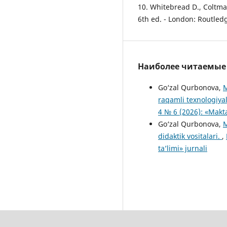
10. Whitebread D., Coltma
6th ed. - London: Routledg
Наиболее читаемые с
Go‘zal Qurbonova,
M
raqamli texnologiya
4 № 6 (2026): «Makt
Go‘zal Qurbonova,
M
didaktik vositalari.
,
ta’limi» jurnali