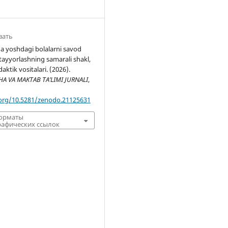
вать
 yoshdagi bolalarni savod
tayyorlashning samarali shakl,
aktik vositalari. (2026).
 VA MAKTAB TA’LIMI JURNALI
,
.org/10.5281/zenodo.21125631
форматы
афических ссылок