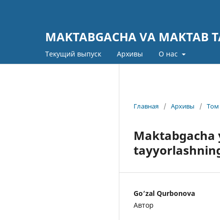
MAKTABGACHA VA MAKTAB TA
Текущий выпуск
Архивы
О нас
Главная
/
Архивы
/
Том 
Maktabgacha y
tayyorlashning
Go‘zal Qurbonova
Автор