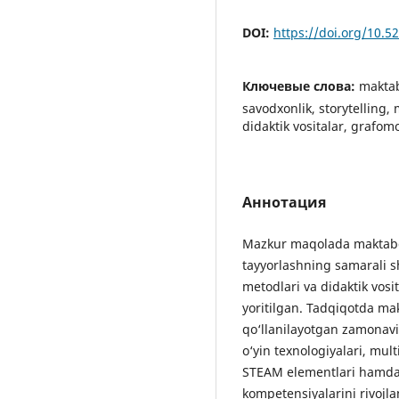
DOI:
https://doi.org/10.
Ключевые слова:
maktab
savodxonlik, storytelling,
didaktik vositalar, grafom
Аннотация
Mazkur maqolada maktabga
tayyorlashning samarali sh
metodlari va didaktik vos
yoritilgan. Tadqiqotda ma
qo‘llanilayotgan zamonavi
o‘yin texnologiyalari, mult
STEAM elementlari hamda r
kompetensiyalarini rivojla