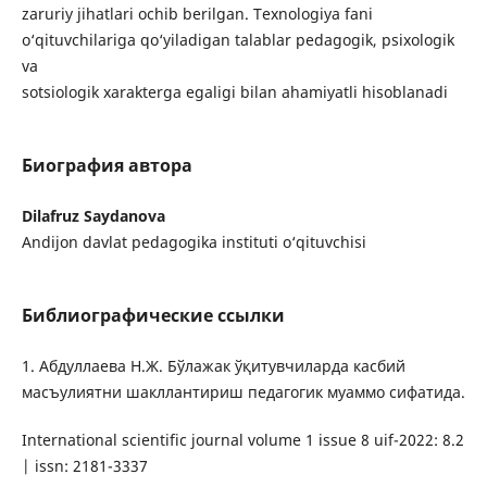
zaruriy jihatlari ochib berilgan. Texnologiya fani
o‘qituvchilariga qo‘yiladigan talablar pedagogik, psixologik
va
sotsiologik xarakterga egaligi bilan ahamiyatli hisoblanadi
Биография автора
Dilafruz Saydanova
Andijon davlat pedagogika instituti o‘qituvchisi
Библиографические ссылки
1. Абдуллаева Н.Ж. Бўлажак ўқитувчиларда касбий
масъулиятни шакллантириш педагогик муаммо сифатида.
International scientific journal volume 1 issue 8 uif-2022: 8.2
| issn: 2181-3337