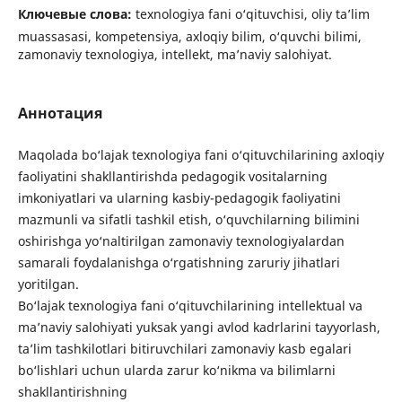
Ключевые слова:
texnologiya fani o‘qituvchisi, oliy ta’lim
muassasasi, kompetensiya, axloqiy bilim, o‘quvchi bilimi,
zamonaviy texnologiya, intellekt, ma’naviy salohiyat.
Аннотация
Maqolada bo‘lajak texnologiya fani o‘qituvchilarining axloqiy
faoliyatini shakllantirishda pedagogik vositalarning
imkoniyatlari va ularning kasbiy-pedagogik faoliyatini
mazmunli va sifatli tashkil etish, o‘quvchilarning bilimini
oshirishga yo‘naltirilgan zamonaviy texnologiyalardan
samarali foydalanishga o‘rgatishning zaruriy jihatlari
yoritilgan.
Bo‘lajak texnologiya fani o‘qituvchilarining intellektual va
ma’naviy salohiyati yuksak yangi avlod kadrlarini tayyorlash,
ta’lim tashkilotlari bitiruvchilari zamonaviy kasb egalari
bo‘lishlari uchun ularda zarur ko‘nikma va bilimlarni
shakllantirishning