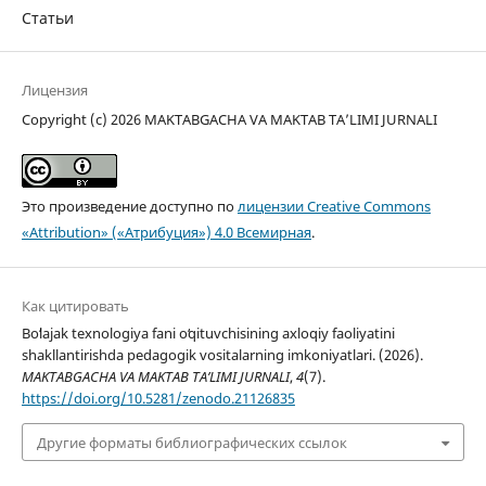
Статьи
Лицензия
Copyright (c) 2026 MAKTABGACHA VA MAKTAB TA’LIMI JURNALI
Это произведение доступно по
лицензии Creative Commons
«Attribution» («Атрибуция») 4.0 Всемирная
.
Как цитировать
Boʻlajak texnologiya fani oʻqituvchisining axloqiy faoliyatini
shakllantirishda pedagogik vositalarning imkoniyatlari. (2026).
MAKTABGACHA VA MAKTAB TA’LIMI JURNALI
,
4
(7).
https://doi.org/10.5281/zenodo.21126835
Другие форматы библиографических ссылок