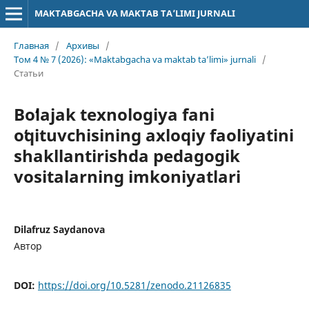
MAKTABGACHA VA MAKTAB TA’LIMI JURNALI
Главная
/
Архивы
/
Том 4 № 7 (2026): «Maktabgacha va maktab ta’limi» jurnali
/
Статьи
Boʻlajak texnologiya fani
oʻqituvchisining axloqiy faoliyatini
shakllantirishda pedagogik
vositalarning imkoniyatlari
Dilafruz Saydanova
Автор
DOI:
https://doi.org/10.5281/zenodo.21126835