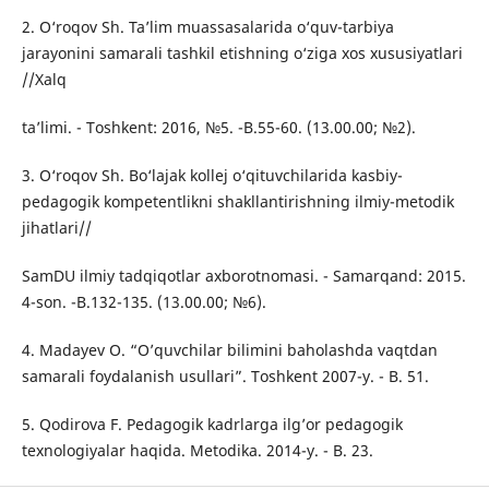
2. O‘roqov Sh. Ta’lim muassasalarida o‘quv-tarbiya
jarayonini samarali tashkil etishning o‘ziga xos xususiyatlari
//Xalq
ta’limi. - Toshkent: 2016, №5. -B.55-60. (13.00.00; №2).
3. O‘roqov Sh. Bo‘lajak kollej o‘qituvchilarida kasbiy-
pedagogik kompetentlikni shakllantirishning ilmiy-metodik
jihatlari//
SamDU ilmiy tadqiqotlar axborotnomasi. - Samarqand: 2015.
4-son. -B.132-135. (13.00.00; №6).
4. Madayev O. “O’quvchilar bilimini baholashda vaqtdan
samarali foydalanish usullari”. Toshkent 2007-y. - B. 51.
5. Qodirova F. Pedagogik kadrlarga ilg’or pedagogik
texnologiyalar haqida. Metodika. 2014-y. - B. 23.