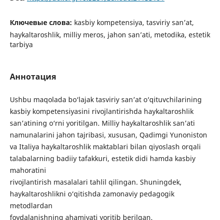
Ключевые слова:
kasbiy kompetensiya, tasviriy san’at,
haykaltaroshlik, milliy meros, jahon san’ati, metodika, estetik
tarbiya
Аннотация
Ushbu maqolada bo‘lajak tasviriy san’at o‘qituvchilarining
kasbiy kompetensiyasini rivojlantirishda haykaltaroshlik
san’atining o‘rni yoritilgan. Milliy haykaltaroshlik san’ati
namunalarini jahon tajribasi, xususan, Qadimgi Yunoniston
va Italiya haykaltaroshlik maktablari bilan qiyoslash orqali
talabalarning badiiy tafakkuri, estetik didi hamda kasbiy
mahoratini
rivojlantirish masalalari tahlil qilingan. Shuningdek,
haykaltaroshlikni o‘qitishda zamonaviy pedagogik
metodlardan
foydalanishning ahamiyati yoritib berilgan.