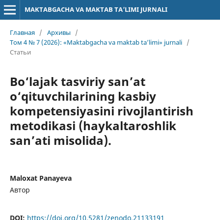
MAKTABGACHA VA MAKTAB TA’LIMI JURNALI
Главная
/
Архивы
/
Том 4 № 7 (2026): «Maktabgacha va maktab ta’limi» jurnali
/
Статьи
Bo‘lajak tasviriy san’at
o‘qituvchilarining kasbiy
kompetensiyasini rivojlantirish
metodikasi (haykaltaroshlik
san’ati misolida).
Maloxat Panayeva
Автор
DOI:
https://doi.org/10.5281/zenodo.21133191