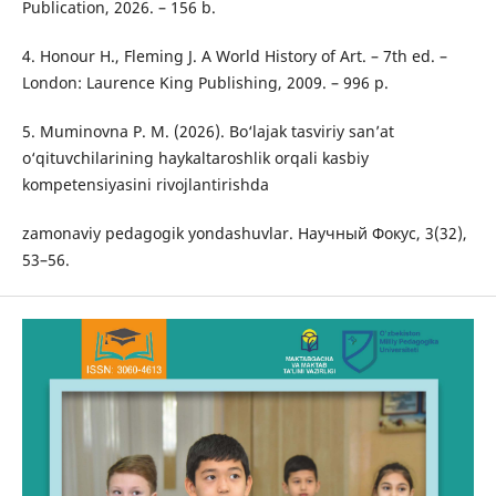
Publication, 2026. – 156 b.
4. Honour H., Fleming J. A World History of Art. – 7th ed. –
London: Laurence King Publishing, 2009. – 996 p.
5. Muminovna P. M. (2026). Bo‘lajak tasviriy san’at
o‘qituvchilarining haykaltaroshlik orqali kasbiy
kompetensiyasini rivojlantirishda
zamonaviy pedagogik yondashuvlar. Научный Фокус, 3(32),
53–56.