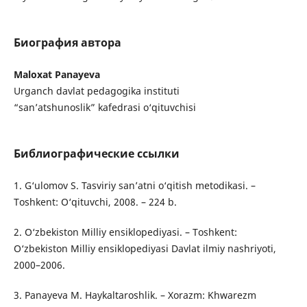
Биография автора
Maloxat Panayeva
Urganch davlat pedagogika instituti
“san’atshunoslik” kafedrasi o‘qituvchisi
Библиографические ссылки
1. G‘ulomov S. Tasviriy san’atni o‘qitish metodikasi. –
Toshkent: O‘qituvchi, 2008. – 224 b.
2. O‘zbekiston Milliy ensiklopediyasi. – Toshkent:
O‘zbekiston Milliy ensiklopediyasi Davlat ilmiy nashriyoti,
2000–2006.
3. Panayeva M. Haykaltaroshlik. – Xorazm: Khwarezm