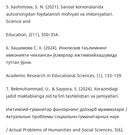
5. Xashimova, S. N. (2021). Sanoat korxonalarida
autsorsingdan foydalanish mohiyati va imkoniyatlari.
Science and
Education, 2(11), 350–354.
6. Хашимова С. Х. (2024). Инклюзив таълимнинг
имконияти чекланган ўсмирлар ижтимоийлашувида
тутган ўрни.
Academic Research in Educational Sciences, (1), 133–139.
7. Bekmuhammad, U., & Sayyora, S. (2024). Xorazmdagi
jadid maktablariga oid taʼlim tashkilotlari va jamiyatlari.
Ижтимоий-гуманитар фанларнинг долзарб муаммолари /
Актуальные проблемы социально-гуманитарных наук
/ Actual Problems of Humanities and Social Sciences, 5(6),