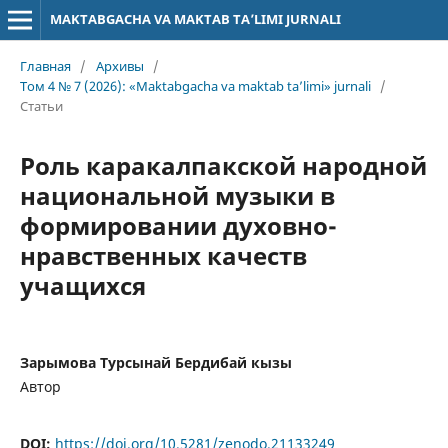
MAKTABGACHA VA MAKTAB TA’LIMI JURNALI
Главная
/
Архивы
/
Том 4 № 7 (2026): «Maktabgacha va maktab ta’limi» jurnali
/
Статьи
Роль каракалпакской народной
национальной музыки в
формировании духовно-
нравственных качеств
учащихся
Зарымова Турсынай Бердибай кызы
Автор
DOI:
https://doi.org/10.5281/zenodo.21133249