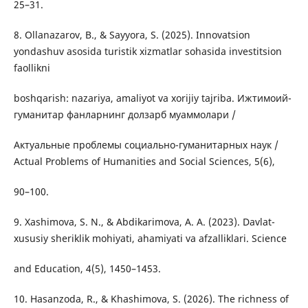
25–31.
8. Ollanazarov, B., & Sayyora, S. (2025). Innovatsion
yondashuv asosida turistik xizmatlar sohasida investitsion
faollikni
boshqarish: nazariya, amaliyot va xorijiy tajriba. Ижтимоий-
гуманитар фанларнинг долзарб муаммолари /
Актуальные проблемы социально-гуманитарных наук /
Actual Problems of Humanities and Social Sciences, 5(6),
90–100.
9. Xashimova, S. N., & Abdikarimova, A. A. (2023). Davlat-
xususiy sheriklik mohiyati, ahamiyati va afzalliklari. Science
and Education, 4(5), 1450–1453.
10. Hasanzoda, R., & Khashimova, S. (2026). The richness of