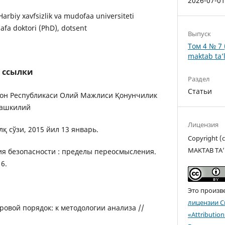
2026-07-0
arbiy xavfsizlik va mudofaa universiteti
safa doktori (PhD), dotsent
Выпуск
Том 4 № 7 
maktab ta’l
 ссылки
Раздел
Статьи
стон Республикаси Олий Мажлиси Қонунчилик
ташкилий
Лицензия
қ сўзи, 2015 йил 13 январь.
Copyright 
MAKTAB TA’
ия безопасности : пределы переосмысления.
 6.
Это произв
лицензии C
ировой порядок: к методологии анализа //
«Attributio