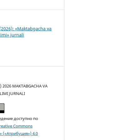
1
(2026): «Maktabgacha va
imi» jurnali
(c) 2026 MAKTABGACHA VA
LIMI JURNALI
едение доступно по
reative Commons
n» («Атрибуция») 4.0