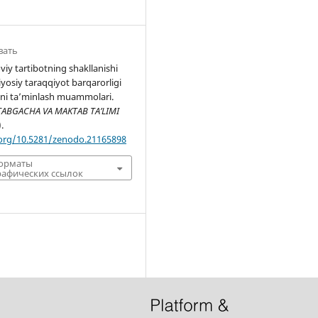
вать
iy tartibotning shakllanishi
iyosiy taraqqiyot barqarorligi
gini ta’minlash muammolari.
ABGACHA VA MAKTAB TA’LIMI
).
.org/10.5281/zenodo.21165898
форматы
афических ссылок