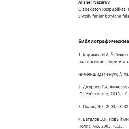
Alisher Nazarov
O‘zbekiston Respublikasi H
Siyosiy fanlar bo‘yicha fal
Библиографические
1. Каримов И.А. Ўзбеки
палатасининг биринчи 
йиғилишидаги нутқ // Хал
2. Джураев Т.А. Философ
-Т.: Узбекистан, 2013. - С.
3. Полис, №5, 2003. - С.32
4. Баталов Э.Я. Новый м
Полис, №5, 2003. -С.33.