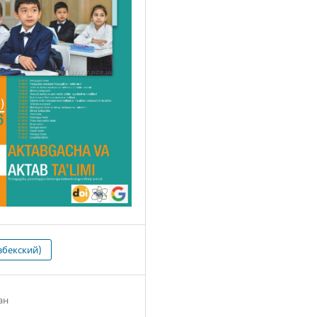
збекский)
ан