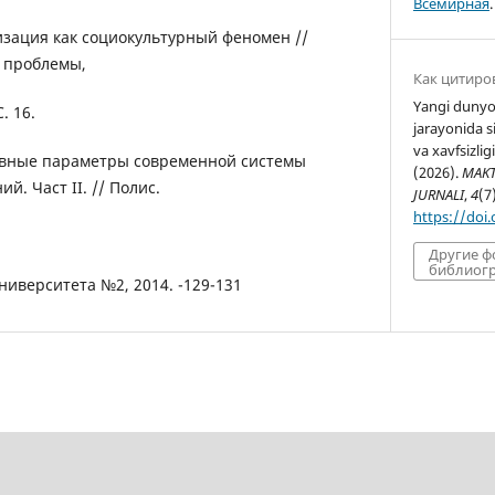
Всемирная
.
лизация как социокультурный феномен //
, проблемы,
Как цитиро
Yangi dunyov
. 16.
jarayonida s
va xavfsizli
новные параметры современной системы
(2026).
MAKT
. Част II. // Полис.
JURNALI
,
4
(7
https://doi
Другие 
библиогр
ниверситета №2, 2014. -129-131