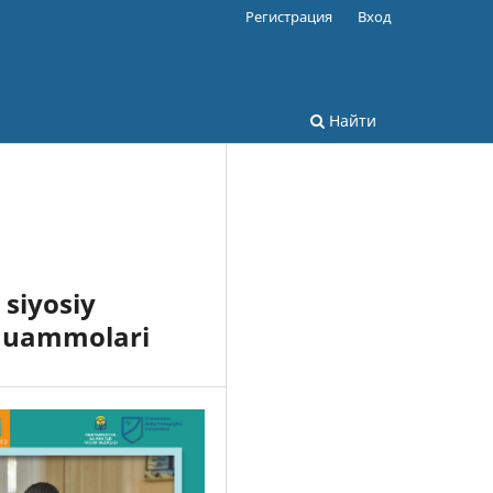
Регистрация
Вход
Найти
 siyosiy
h muammolari