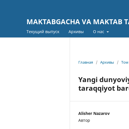
MAKTABGACHA VA MAKTAB TA
Текущий выпуск
Архивы
О нас
Главная
/
Архивы
/
Том 
Yangi dunyoviy
taraqqiyot bar
Alisher Nazarov
Автор