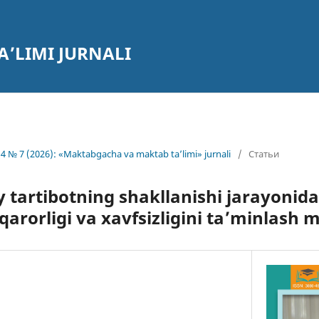
’LIMI JURNALI
4 № 7 (2026): «Maktabgacha va maktab ta’limi» jurnali
/
Статьи
 tartibotning shakllanishi jarayonida
qarorligi va xavfsizligini ta’minlas