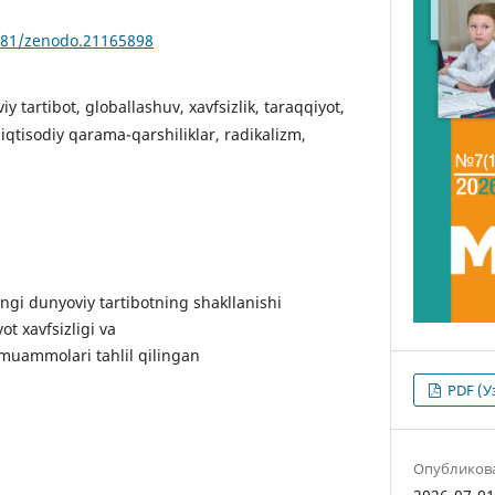
5281/zenodo.21165898
y tartibot, globallashuv, xavfsizlik, taraqqiyot,
 iqtisodiy qarama-qarshiliklar, radikalizm,
gi dunyoviy tartibotning shakllanishi
ot xavfsizligi va
 muammolari tahlil qilingan
PDF (У
Опубликов