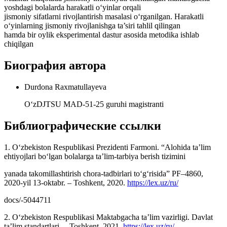
yoshdagi bolalarda harakatli o‘yinlar orqali
jismoniy sifatlarni rivojlantirish masalasi o‘rganilgan. Harakatli
o‘yinlarning jismoniy rivojlanishga ta’siri tahlil qilingan
hamda bir oylik eksperimental dastur asosida metodika ishlab
chiqilgan
Биография автора
Durdona Raxmatullayeva
O‘zDJTSU MAD-51-25 guruhi magistranti
Библиографические ссылки
1. O‘zbekiston Respublikasi Prezidenti Farmoni. “Alohida ta’lim
ehtiyojlari bo‘lgan bolalarga ta’lim-tarbiya berish tizimini
yanada takomillashtirish chora-tadbirlari to‘g‘risida” PF–4860,
2020-yil 13-oktabr. – Toshkent, 2020.
https://lex.uz/ru/
docs/-5044711
2. O‘zbekiston Respublikasi Maktabgacha ta’lim vazirligi. Davlat
ta’lim standartlari. – Toshkent, 2021.
https://lex.uz/ru/