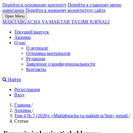
Перейти к основному контенту
Перейти к главному меню
навигации
Перейти к нижнему колонтитулу сайта
Open Menu
MAKTABGACHA VA MAKTAB TA’LIMI JURNALI
Текущий выпуск
Архивы
О нас
О журнале
Отправка материалов
Редакция
Заявление о конфиденциальности
Контакты
Найти
Регистрация
Вход
Главная
/
Архивы
/
Том 4 № 7 (2026): «Maktabgacha va maktab ta’limi» jurnali
/
Статьи