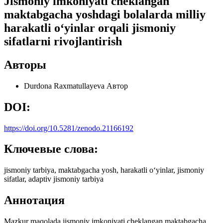
Jismoniy imkoniyati cheklangan
maktabgacha yoshdagi bolalarda milliy
harakatli o‘yinlar orqali jismoniy
sifatlarni rivojlantirish
Авторы
Durdona Raxmatullayeva
Автор
DOI:
https://doi.org/10.5281/zenodo.21166192
Ключевые слова:
jismoniy tarbiya, maktabgacha yosh, harakatli o‘yinlar, jismoniy
sifatlar, adaptiv jismoniy tarbiya
Аннотация
Mazkur maqolada jismoniy imkoniyati cheklangan maktabgacha