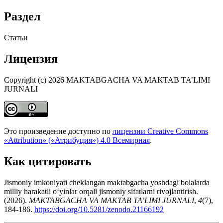
Раздел
Статьи
Лицензия
Copyright (c) 2026 MAKTABGACHA VA MAKTAB TA’LIMI
JURNALI
Это произведение доступно по
лицензии Creative Commons
«Attribution» («Атрибуция») 4.0 Всемирная
.
Как цитировать
Jismoniy imkoniyati cheklangan maktabgacha yoshdagi bolalarda
milliy harakatli o‘yinlar orqali jismoniy sifatlarni rivojlantirish.
(2026).
MAKTABGACHA VA MAKTAB TA’LIMI JURNALI
,
4
(7),
184-186.
https://doi.org/10.5281/zenodo.21166192