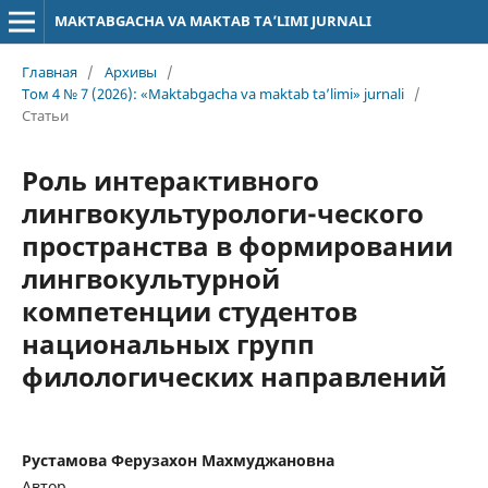
MAKTABGACHA VA MAKTAB TA’LIMI JURNALI
Главная
/
Архивы
/
Том 4 № 7 (2026): «Maktabgacha va maktab ta’limi» jurnali
/
Статьи
Роль интерактивного
лингвокультурологи-ческого
пространства в формировании
лингвокультурной
компетенции студентов
национальных групп
филологических направлений
Рустамова Ферузахон Махмуджановна
Автор