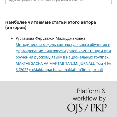
Наиболее читаемые статьи этого автора
(авторов)
Рустамова Ферузахон Махмуджановна,
Методическая модель контекстуального обучения в
формировании лингвокультурной компетенции при
обучении русскому языку в национальных группах
,
MAKTABGACHA VA MAKTAB TA’LIMI JURNALI: Том 4 №
6 (2026): «Maktabgacha va maktab ta’limi» jurnali