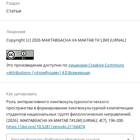
Раздел
Статьи
Лицензия
Copyright (c) 2026 MAKTABGACHA VA MAKTAB TA’LIMI JURNALI
Это произведение доступно по
лицензии Creative Commons
«Attribution» («Атрибуция») 4.0 Всемирная
.
Как цитировать
Роль интерактивного лингвокультурологи-ческого
пространства в формировании лингвокультурной компетенции
студентов национальных групп филологических направлений.
(2026).
MAKTABGACHA VA MAKTAB TA’LIMI JURNALI
,
4
(7), 196-200.
https://doi.org/10.5281/zenodo.21166474
Другие форматы библиографических ссылок