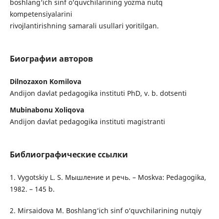
boshlang‘ich sinf o‘quvchilarining yozma nutq
kompetensiyalarini
rivojlantirishning samarali usullari yoritilgan.
Биографии авторов
Dilnozaxon Komilova
Andijon davlat pedagogika instituti PhD, v. b. dotsenti
Mubinabonu Xoliqova
Andijon davlat pedagogika instituti magistranti
Библиографические ссылки
1. Vygotskiy L. S. Мышление и речь. – Moskva: Pedagogika,
1982. – 145 b.
2. Mirsaidova M. Boshlang‘ich sinf o‘quvchilarining nutqiy