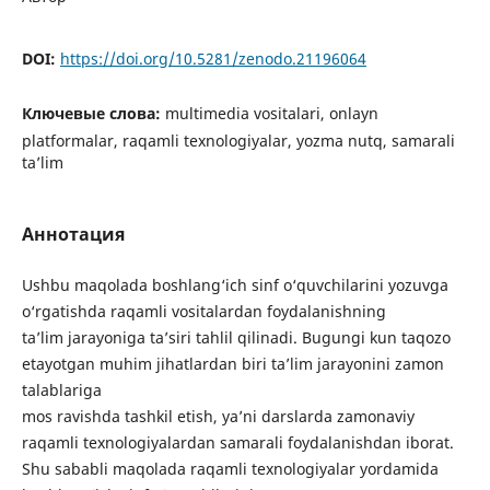
DOI:
https://doi.org/10.5281/zenodo.21196064
Ключевые слова:
multimedia vositalari, onlayn
platformalar, raqamli texnologiyalar, yozma nutq, samarali
ta’lim
Аннотация
Ushbu maqolada boshlang‘ich sinf o‘quvchilarini yozuvga
o‘rgatishda raqamli vositalardan foydalanishning
ta’lim jarayoniga ta’siri tahlil qilinadi. Bugungi kun taqozo
etayotgan muhim jihatlardan biri ta’lim jarayonini zamon
talablariga
mos ravishda tashkil etish, ya’ni darslarda zamonaviy
raqamli texnologiyalardan samarali foydalanishdan iborat.
Shu sababli maqolada raqamli texnologiyalar yordamida