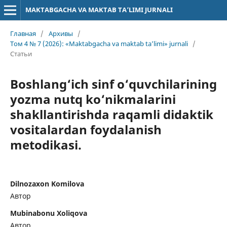
MAKTABGACHA VA MAKTAB TA’LIMI JURNALI
Главная
/
Архивы
/
Том 4 № 7 (2026): «Maktabgacha va maktab ta’limi» jurnali
/
Статьи
Boshlang‘ich sinf o‘quvchilarining
yozma nutq ko‘nikmalarini
shakllantirishda raqamli didaktik
vositalardan foydalanish
metodikasi.
Dilnozaxon Komilova
Автор
Mubinabonu Xoliqova
Автор