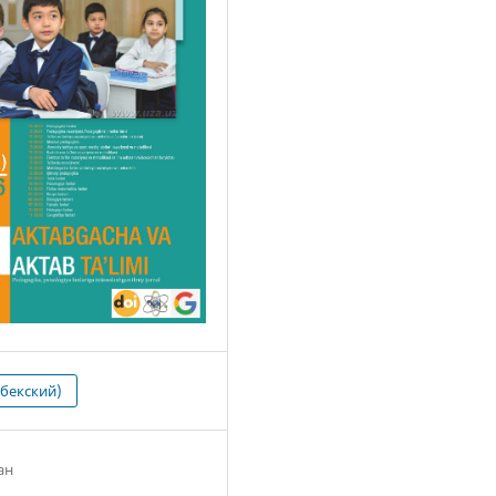
збекский)
ан