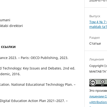
2026-07-0
Выпуск
 tumani
Том 4 № 7 
ktabi direktori
maktab ta’l
Раздел
Статьи
 ссылки
lance 2023. – Paris: OECD Publishing, 2023.
Лицензия
Copyright 
d Technology: Key Issues and Debates. 2nd ed.
MAKTAB TA’
demic, 2016.
cation. National Educational Technology Plan. –
Это произв
лицензии C
igital Education Action Plan 2021–2027. –
«Attributio