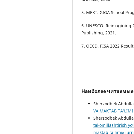
5. MEXT. GIGA School Prog
6. UNESCO. Reimagining O
Publishing, 2021.
7. OECD. PISA 2022 Results
Наиболее читаемые с
Sherzodbek Abdulla
VA MAKTAB TA’LIMI J
Sherzodbek Abdulla
takomillashtirish yoʻ
maktab ta’limi» jurn