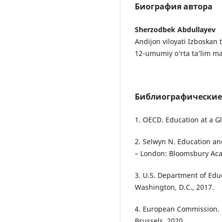
Биография автора
Sherzodbek Abdullayev
Andijon viloyati Izboskan
12-umumiy o‘rta ta’lim ma
Библиографические
1. OECD. Education at a G
2. Selwyn N. Education an
– London: Bloomsbury Aca
3. U.S. Department of Edu
Washington, D.C., 2017.
4. European Commission. D
Brussels, 2020.