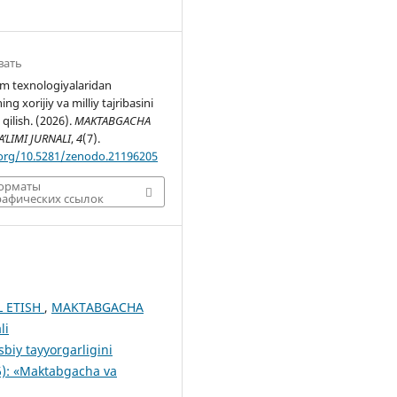
вать
im texnologiyalaridan
ng xorijiy va milliy tajribasini
 qilish. (2026).
MAKTABGACHA
’LIMI JURNALI
,
4
(7).
.org/10.5281/zenodo.21196205
форматы
афических ссылок
L ETISH
,
MAKTABGACHA
li
biy tayyorgarligini
): «Maktabgacha va