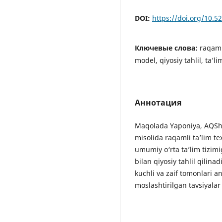
DOI:
https://doi.org/10.
Ключевые слова:
raqamli
model, qiyosiy tahlil, ta’li
Аннотация
Maqolada Yaponiya, AQSh v
misolida raqamli ta’lim te
umumiy o‘rta ta’lim tizimi
bilan qiyosiy tahlil qilina
kuchli va zaif tomonlari an
moslashtirilgan tavsiyalar