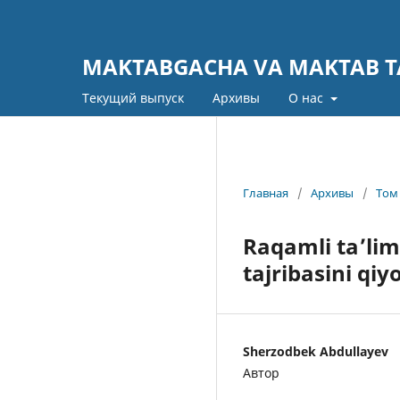
MAKTABGACHA VA MAKTAB TA
Текущий выпуск
Архивы
О нас
Главная
/
Архивы
/
Том 
Raqamli ta’lim
tajribasini qiyo
Sherzodbek Abdullayev
Автор