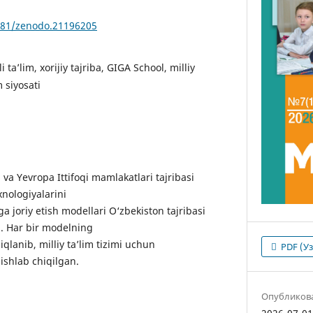
5281/zenodo.21196205
 ta’lim, xorijiy tajriba, GIGA School, milliy
m siyosati
a Yevropa Ittifoqi mamlakatlari tajribasi
xnologiyalarini
ga joriy etish modellari O‘zbekiston tajribasi
di. Har bir modelning
iqlanib, milliy ta’lim tizimi uchun
PDF (У
 ishlab chiqilgan.
Опубликов