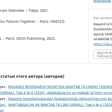
Всемирная
.
ram Overview. – Tokyo, 2021.
Как цитиро
ur Futures Together. – Paris: UNESCO
Raqamli ta’l
foydalanishni
qiyosiy tahlil
. – Paris: OECD Publishing, 2023.
VA MAKTAB TA
https://doi
Другие 
библиогр
татьи этого автора (авторов)
yev ,
RAQAMLI BOSHQARUV MUHITIDA MAKTAB TA’LIMINI TASHKI
URNALI: Том 4 № 4 (2026): «Maktabgacha va maktab ta’limi» jurna
yev ,
Raqamli texnologiyalardan foydalanishda oʻqituvchilarning kas
llari
,
MAKTABGACHA VA MAKTAB TA’LIMI JURNALI: Том 4 № 6 (2026
ali