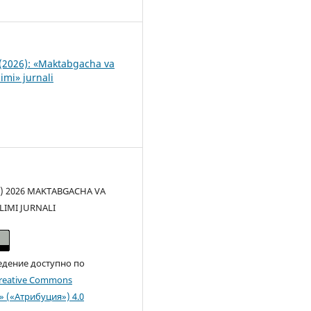
1
(2026): «Maktabgacha va
imi» jurnali
(c) 2026 MAKTABGACHA VA
LIMI JURNALI
едение доступно по
reative Commons
n» («Атрибуция») 4.0