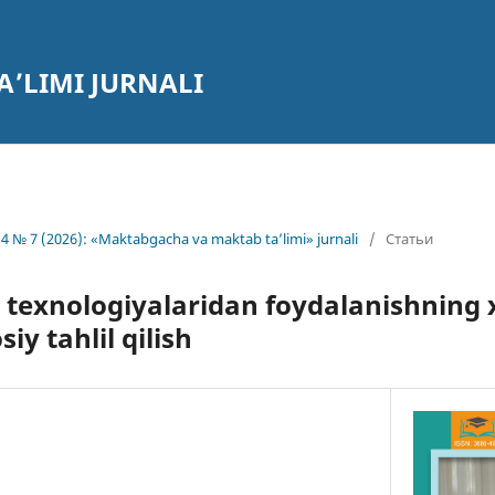
’LIMI JURNALI
4 № 7 (2026): «Maktabgacha va maktab ta’limi» jurnali
/
Статьи
 texnologiyalaridan foydalanishning xo
siy tahlil qilish