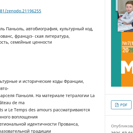
5281/zenodo.21196255
ль Паньоль, автобиография, культурный код,
ованс, француз- ская литература,
сть, семейные ценности
льтурные и исторические коды Франции,
вто-
арселя Паньоля. На материале тетралогии La
hâteau de ma
PDF
ets и Le Temps des amours рассматриваются
нного воплощения
егиональной идентичности Прованса,
Опубликов
разовательной традиции