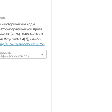
вать
 и исторические коды
автобиографической прозе
ьоля. (2026).
MAKTABGACHA
A’LIMI JURNALI
,
4
(7), 276-279.
.org/10.5281/zenodo.21196255
форматы
афических ссылок