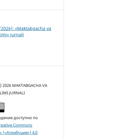
1
(2026): «Maktabgacha va
imi» jurnali
(c) 2026 MAKTABGACHA VA
LIMI JURNALI
едение доступно по
reative Commons
n» («Атрибуция») 4.0