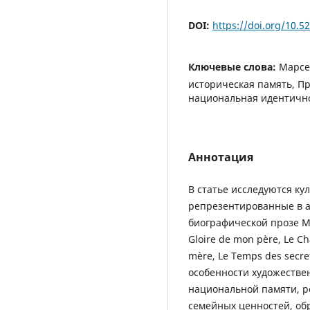
DOI:
https://doi.org/10.
Ключевые слова:
Марсе
историческая память, Пр
национальная идентично
Аннотация
В статье исследуются ку
репрезентированные в а
биографической прозе М
Gloire de mon père, Le C
mère, Le Temps des secr
особенности художестве
национальной памяти, р
семейных ценностей, об