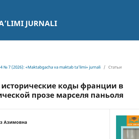
’LIMI JURNALI
4 № 7 (2026): «Maktabgacha va maktab ta’limi» jurnali
/
Статьи
 исторические коды франции в
ческой прозе марселя паньоля
з Азимовна