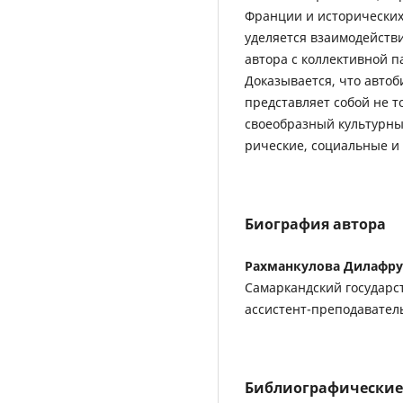
Франции и исторических
уделяется взаимодейств
автора с коллективной 
Доказывается, что авто
представляет собой не т
своеобразный культурны
рические, социальные и
Биография автора
Рахманкулова Дилафру
Самаркандский государс
ассистент-преподавател
Библиографические