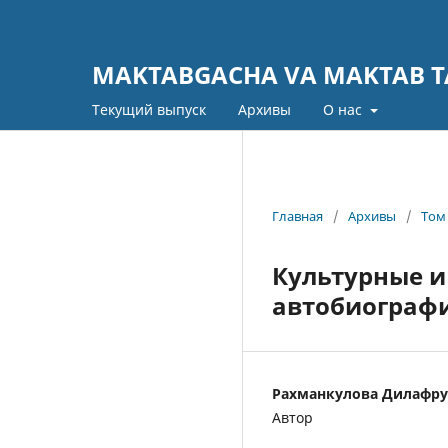
MAKTABGACHA VA MAKTAB TA
Текущий выпуск
Архивы
О нас
Главная
/
Архивы
/
Том 
Культурные и
автобиографи
Рахманкулова Дилафру
Автор