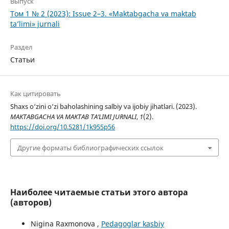
Выпуск
Том 1 № 2 (2023): Issue 2–3. «Maktabgacha va maktab
ta’limi» jurnali
Раздел
Статьи
Как цитировать
Shaxs o‘zini o‘zi baholashining salbiy va ijobiy jihatlari. (2023).
MAKTABGACHA VA MAKTAB TA’LIMI JURNALI
,
1
(2).
https://doi.org/10.5281/1k955p56
Другие форматы библиографических ссылок
Наиболее читаемые статьи этого автора
(авторов)
Nigina Raxmonova ,
Pedagoglar kasbiy