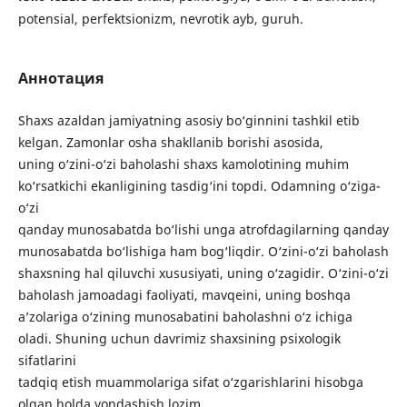
potensial, perfektsionizm, nevrotik ayb, guruh.
Аннотация
Shaxs azaldan jamiyatning asosiy bo‘ginnini tashkil etib
kelgan. Zamonlar osha shakllanib borishi asosida,
uning o‘zini-o‘zi baholashi shaxs kamolotining muhim
ko‘rsatkichi ekanligining tasdig‘ini topdi. Odamning o‘ziga-
o‘zi
qanday munosabatda bo‘lishi unga atrofdagilarning qanday
munosabatda bo‘lishiga ham bog‘liqdir. O‘zini-o‘zi baholash
shaxsning hal qiluvchi xususiyati, uning o‘zagidir. O‘zini-o‘zi
baholash jamoadagi faoliyati, mavqeini, uning boshqa
a’zolariga o‘zining munosabatini baholashni o‘z ichiga
oladi. Shuning uchun davrimiz shaxsining psixologik
sifatlarini
tadqiq etish muammolariga sifat o‘zgarishlarini hisobga
olgan holda yondashish lozim.