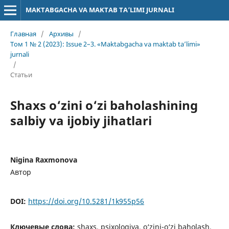
MAKTABGACHA VA MAKTAB TA’LIMI JURNALI
Главная
/
Архивы
/
Том 1 № 2 (2023): Issue 2–3. «Maktabgacha va maktab ta’limi»
jurnali
/
Статьи
Shaxs o‘zini o‘zi baholashining
salbiy va ijobiy jihatlari
Nigina Raxmonova
Автор
DOI:
https://doi.org/10.5281/1k955p56
Ключевые слова:
shaxs, psixologiya, o‘zini-o‘zi baholash,